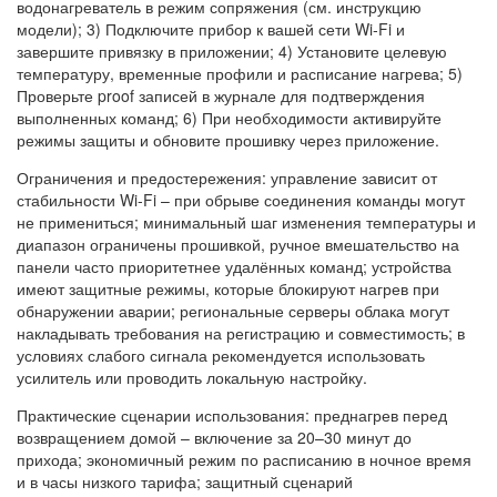
водонагреватель в режим сопряжения (см. инструкцию
модели); 3) Подключите прибор к вашей сети Wi‑Fi и
завершите привязку в приложении; 4) Установите целевую
температуру, временные профили и расписание нагрева; 5)
Проверьте proof записей в журнале для подтверждения
выполненных команд; 6) При необходимости активируйте
режимы защиты и обновите прошивку через приложение.
Ограничения и предостережения: управление зависит от
стабильности Wi‑Fi – при обрыве соединения команды могут
не примениться; минимальный шаг изменения температуры и
диапазон ограничены прошивкой, ручное вмешательство на
панели часто приоритетнее удалённых команд; устройства
имеют защитные режимы, которые блокируют нагрев при
обнаружении аварии; региональные серверы облака могут
накладывать требования на регистрацию и совместимость; в
условиях слабого сигнала рекомендуется использовать
усилитель или проводить локальную настройку.
Практические сценарии использования: преднагрев перед
возвращением домой – включение за 20–30 минут до
прихода; экономичный режим по расписанию в ночное время
и в часы низкого тарифа; защитный сценарий