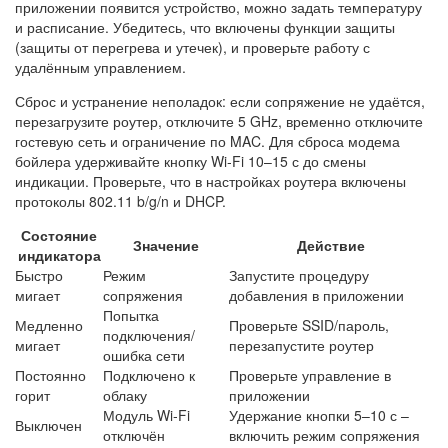
приложении появится устройство, можно задать температуру
и расписание. Убедитесь, что включены функции защиты
(защиты от перегрева и утечек), и проверьте работу с
удалённым управлением.
Сброс и устранение неполадок: если сопряжение не удаётся,
перезагрузите роутер, отключите 5 GHz, временно отключите
гостевую сеть и ограничение по MAC. Для сброса модема
бойлера удерживайте кнопку Wi‑Fi 10–15 с до смены
индикации. Проверьте, что в настройках роутера включены
протоколы 802.11 b/g/n и DHCP.
Состояние
Значение
Действие
индикатора
Быстро
Режим
Запустите процедуру
мигает
сопряжения
добавления в приложении
Попытка
Медленно
Проверьте SSID/пароль,
подключения/
мигает
перезапустите роутер
ошибка сети
Постоянно
Подключено к
Проверьте управление в
горит
облаку
приложении
Модуль Wi‑Fi
Удержание кнопки 5–10 с –
Выключен
отключён
включить режим сопряжения