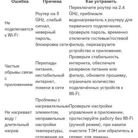
Ошибка
Причина
Как устранить
Переключите роутер на 2.4
Роутер на 5
GHz, приблизьте
GHz, слабый
водонагреватель к роутеру для
Не
сигнал,
первичного подключения,
подключается
неверный
проверьте пароль, временно
к Wi‑Fi
пароль,
отключите гостевые/гостевой
блокировка сети
фильтр, перезагрузите
устройство и приложение.
Проверьте стабильность
Перепады
интернета, обеспечьте
Частые
питания,
резервное питание или
обрывы связи
нестабильный
фильтр, обновите прошивку,
с
интернет,
ограничьте количество
приложением
помехи в сети
подключённых устройств к
Wi‑Fi.
Проблемы с
нагревательным
Проверьте настройки
Не нагревает
элементом,
управления в приложении,
воду /
неправильные
протестируйте работу без Wi‑Fi
длительный
настройки
(ручной режим), при накипи
нагрев
температуры,
очистите ТЭН или обратитесь в
отложение на
сервис для замены.