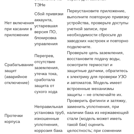
ТЭНе
Переустановите приложение,
Сбой привязки
выполните повторную привязку
аккаунта,
Нет включения
устройства, проверьте доступы
устаревшая
при касании в
учетной записи, при
версия ПО,
приложении
необходимости сбросьте до
блокировка
заводских настроек и повторно
управления
подключите.
Проверьте цепь заземления,
Перегрев,
восстановите подачу воды,
отсутствие
Срабатывание
осмотрите термостат и
заземления,
защит
защитные датчики, обратитесь
утечка тока,
(аварийное
к электрику для проверки УЗО
сработала
отключение)
и автоматов. Модель имеет
защита от
встроенные механизмы
сухого хода
защиты – не отключайте их.
Проверить фитинги и затяжку,
Неправильная
заменить уплотнения, при
установка труб,
наличии бака из нержавеющей
Протечки
изношенные
стали (модель может иметь
корпуса
уплотнения,
такой бак) оценить
коррозия бака
целостность; при сомнении