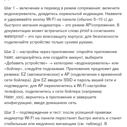
Шаг 1 – включение и перевод в режим сопряжения: включите
водонагреватель, дождитесь нормальной индикации. Нажмите
и удерживайте кнопку Wi‑Fi на панели (обычно 5–10 с) до
быстрого мигания индикатора – это режим AP/сопряжения. В
документации может встречаться слово proof в сочетаниях
waterproof – это про влагозащиту корпуса; для безопасности
подключайте устройство только сухими руками.
Шаг 2 – настройка через приложение: откройте приложение
haier, авторизуйтесь или создайте аккаунт, выберите
«Добавить устройство» → категорию «водонагреватель» или
«бойлер», следуйте подсказкам. Приложение предложит два
режима: EZ (автоматическое) и AP (подключение к временной
сети бойлера). Для EZ введите SSID и пароль вашей сети и
подтвердите; для AP переключитесь в Wi‑Fi настройки
телефона, подключитесь к сети бойлера (например
Haier_xxx), вернитесь в приложение и завершите
конфигурацию, введя домашнюю сеть.
Шаг 3 – подтверждение и тест: после успешной привязки
индикатор Wi‑Fi на панели перестанет быстро мигать и станет
стабильным или медленно мигающим (см. таблицу). В