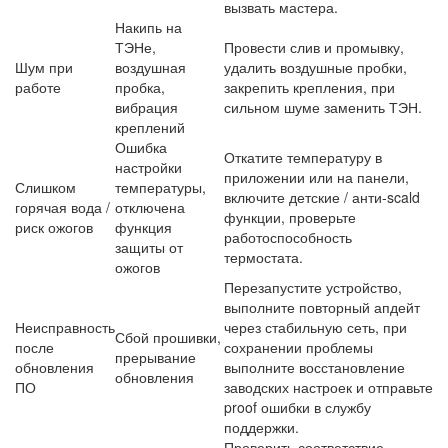
вызвать мастера.
Накипь на
ТЭНе,
Провести слив и промывку,
Шум при
воздушная
удалить воздушные пробки,
работе
пробка,
закрепить крепления, при
вибрация
сильном шуме заменить ТЭН.
креплений
Ошибка
Откатите температуру в
настройки
приложении или на панели,
Слишком
температуры,
включите детские / анти‑scald
горячая вода /
отключена
функции, проверьте
риск ожогов
функция
работоспособность
защиты от
термостата.
ожогов
Перезапустите устройство,
выполните повторный апдейт
Неисправность
через стабильную сеть, при
Сбой прошивки,
после
сохранении проблемы
прерывание
обновления
выполните восстановление
обновления
ПО
заводских настроек и отправьте
proof ошибки в службу
поддержки.
Проверить соответствие