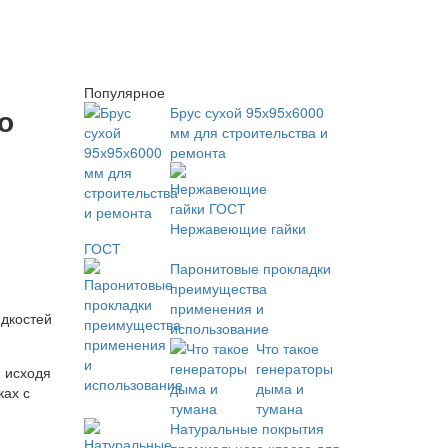
Популярное
о
Брус сухой 95х95х6000
мм для строительства и
ремонта
Нержавеющие гайки
ГОСТ
Паронитовые прокладки
преимущества
применения и
идкостей
использование
Что такое
генераторы
, исходя
дыма и
ках с
тумана
Натуральные покрытия