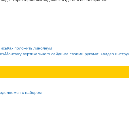
пись
Как положить линолеум
ись
Монтажу вертикального сайдинга своими руками: +видео инстру
ределяемся с набором