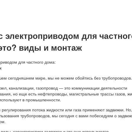
с электроприводом для частног
 это? виды и монтаж
шем сегодняшнем мире, мы не можем обойтись без трубопроводов.
зел, канализации, газопровод — это коммуникации деятельности
вания, но еще есть нефтепроводы, магистральные трассы газов, ж
используют в промышленности.
я регулирования потока жидкости или газа применяют задвижки. Но
льзования трубопроводов, мы сегодня с вами побеседуем о задвиж
ом.
виды, характеристики задвижек и где они используются.