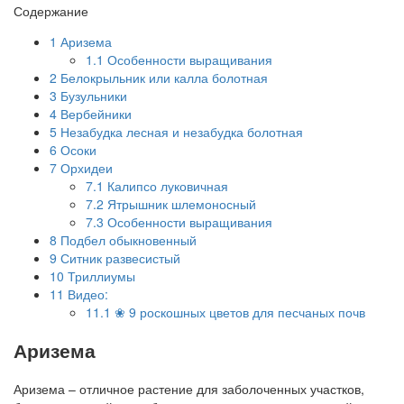
Содержание
1
Аризема
1.1
Особенности выращивания
2
Белокрыльник или калла болотная
3
Бузульники
4
Вербейники
5
Незабудка лесная и незабудка болотная
6
Осоки
7
Орхидеи
7.1
Калипсо луковичная
7.2
Ятрышник шлемоносный
7.3
Особенности выращивания
8
Подбел обыкновенный
9
Ситник развесистый
10
Триллиумы
11
Видео:
11.1
❀ 9 роскошных цветов для песчаных почв
Аризема
Аризема – отличное растение для заболоченных участков,