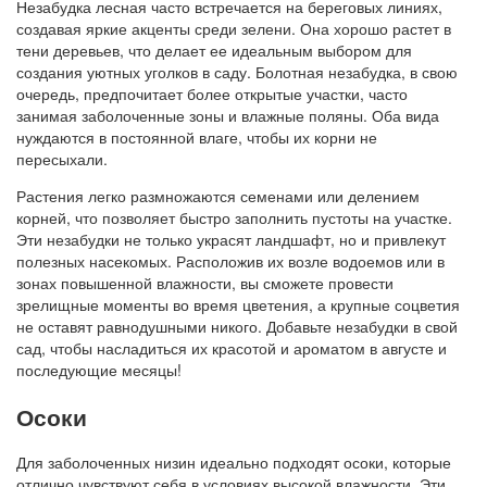
Незабудка лесная часто встречается на береговых линиях,
создавая яркие акценты среди зелени. Она хорошо растет в
тени деревьев, что делает ее идеальным выбором для
создания уютных уголков в саду. Болотная незабудка, в свою
очередь, предпочитает более открытые участки, часто
занимая заболоченные зоны и влажные поляны. Оба вида
нуждаются в постоянной влаге, чтобы их корни не
пересыхали.
Растения легко размножаются семенами или делением
корней, что позволяет быстро заполнить пустоты на участке.
Эти незабудки не только украсят ландшафт, но и привлекут
полезных насекомых. Расположив их возле водоемов или в
зонах повышенной влажности, вы сможете провести
зрелищные моменты во время цветения, а крупные соцветия
не оставят равнодушными никого. Добавьте незабудки в свой
сад, чтобы насладиться их красотой и ароматом в августе и
последующие месяцы!
Осоки
Для заболоченных низин идеально подходят осоки, которые
отлично чувствуют себя в условиях высокой влажности. Эти