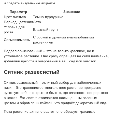
и создать визуальные акценты.
Параметр
Значение
Цвет листьев
Темно-пурпурные
Период цветения
Лето
Условия для
Влажный грунт
роста
С осокой и другими влаголюбивыми
Совместимость
растениями
Подбел обыкновенный – это не только красивое, но и
устойчивое растение. Оно сразу обращает на себя внимание,
добавляя яркости и очарования в ваш сад или участок.
Ситник развесистый
Ситник развесистый – отличный выбор для заболоченных
низин. Это травянистое многолетнее растение прекрасно
чувствует себя в открытом болоте, где влажность непрерывно
высокая. Его листья отличаются насыщенным зеленым
цветом и обрамлены каймой, что придаёт декоративный вид.
Пока растение активно растет, оно образует красивые