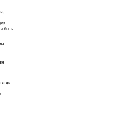
ы,
для
 и быть
ты
ля
ты до
о