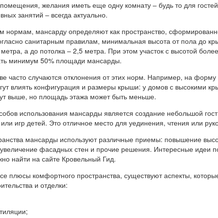
помещения, желания иметь еще одну комнату – будь то для гостей
ивных занятий – всегда актуально.
м нормам, мансарду определяют как пространство, сформирован
гласно санитарным правилам, минимальная высота от пола до к
метра, а до потолка – 2,5 метра. При этом участок с высотой более
ать минимум 50% площади мансарды.
ве часто случаются отклонения от этих норм. Например, на форму
ут влиять конфигурация и размеры крыши: у домов с высокими к
ут выше, но площадь этажа может быть меньше.
собов использования мансарды является создание небольшой гос
или игр детей. Это отличное место для уединения, чтения или рук
ранства мансарды используют различные приемы: повышение выс
 увеличение фасадных стен и прочие решения. Интересные идеи п
но найти на сайте Кровельный Гид.
все плюсы комфортного пространства, существуют аспекты, которы
ительства и отделки:
тиляции;