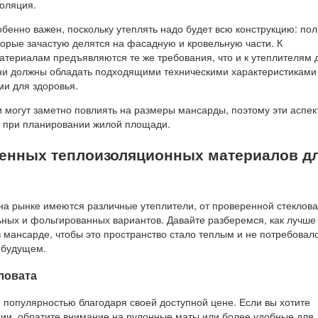
золяция.
бенно важен, поскольку утеплять надо будет всю конструкцию: пол
торые зачастую делятся на фасадную и кровельную части. К
териалам предъявляются те же требования, что и к утеплителям 
ни должны обладать подходящими техническими характеристиками
и для здоровья.
 могут заметно повлиять на размеры мансарды, поэтому эти аспек
 при планировании жилой площади.
енных теплоизоляционных материалов д
на рынке имеются различные утеплители, от проверенной стеклова
ьных и фольгированных вариантов. Давайте разберемся, как лучше
в мансарде, чтобы это пространство стало теплым и не потребовал
 будущем.
ловата
 популярностью благодаря своей доступной цене. Если вы хотите
нии, обратите внимание на рулонные маты или более удобные для