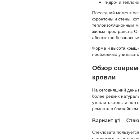
гидро- и теплои
Последний момент осо
фронтоны и стены, ко
теплоизоляционным ма
жилых пространств. О
абсолютно безопасным
Форма и высота крыши
необходимо учитывать
Обзор соврем
кровли
На сегодняшний день 
более редких натурал
утеплить стены и пол 
ремонта в ближайшем
Вариант #1 – Стек
Стекловата пользуется
сэкономить на утепле