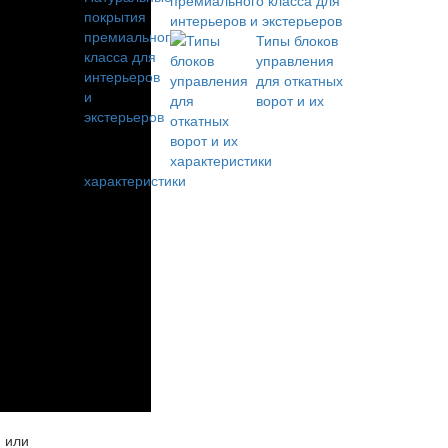
премиального класса для
интерьеров и экстерьеров
Типы блоков
управления
для откатных
ворот и их
характеристики
я или