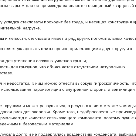
ным сырьем для ее производства является очищенный кварцевый 
у укладка стекловаты проходит без труда, и несущая конструкция 
нительной нагрузке.
 и легкости, стекловата имеет и ряд других положительных качест
позволяет укладывать плиты прочно прилегающими друг к другу и к
ная для утепления сложных участков крыши;
ость для грызунов, что объясняется отсутствием натуральных
оставе.
 и недостатки. К ним можно отнести высокую гигроскопичность, чт
о использования пароизоляции с внутренней стороны и вентиляции
я хрупким и может разрушаться, в результате чего мелкие частицы
здавая риск для здоровья. Кроме того, недобросовестные производ
ормальдегид в качестве связывающего компонента, поэтому лучше 
надежным и безопасным материалам.
служила долго и не подвергалась воздействию конденсата, выбирай