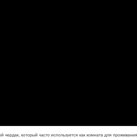
й чердак, который часто используется как комната для проживани