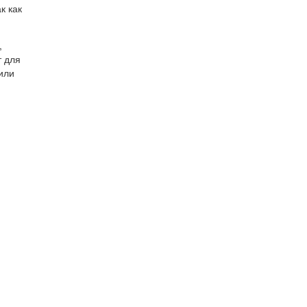
к как
,
т для
или