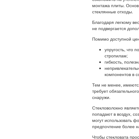
монтажа плиты. Основ
стеклянные отходы.
Благодаря легкому вес
не подвергается допол
Помимо доступной цены
упругость, что 
стропилам;
гибкость, полез
непривлекательн
компонентов в с
Тем не менее, имеются
требует обязательног
снаружи.
Стекловолокно являетс
попадают в воздух, со
могут использовать ф
предпочтение более 
Чтобы стекловата про