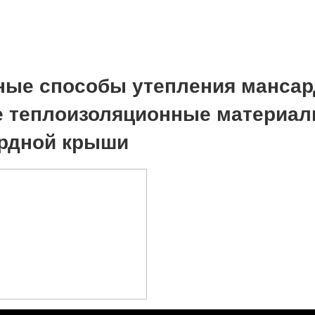
ые способы утепления мансар
 теплоизоляционные материа
рдной крыши