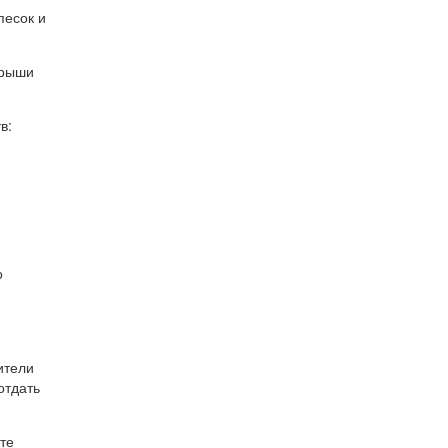
песок и
крыши
в:
о
ители
отдать
те