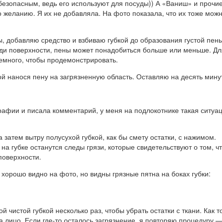
безопасным, ведь его используют для посуды)) А «Ваниш» и прочи
 желанию. Я их не добавляла. На фото показала, что их тоже мож
, добавляю средство и взбиваю губкой до образования густой пены
ди поверхности, пены может понадобиться больше или меньше. Дл
емного, чтобы продемонстрировать.
ой нанося пену на загрязненную область. Оставляю на десять мину
рафии и писала комментарий, у меня на подлокотнике такая ситуа
 затем вытру полусухой губкой, как бы смету остатки, с нажимом.
а губке останутся следы грязи, которые свидетельствуют о том, чт
поверхности.
 хорошо видно на фото, но видны грязные пятна на боках губки:
 чистой губкой несколько раз, чтобы убрать остатки с ткани. Как т
 лицо. Если где-то осталось загрязнение, я повторяю процедуру —