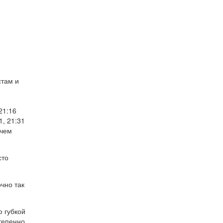
стам и
21:16
1, 21:31
 чем
сто
очно так
ю губкой
тепенно