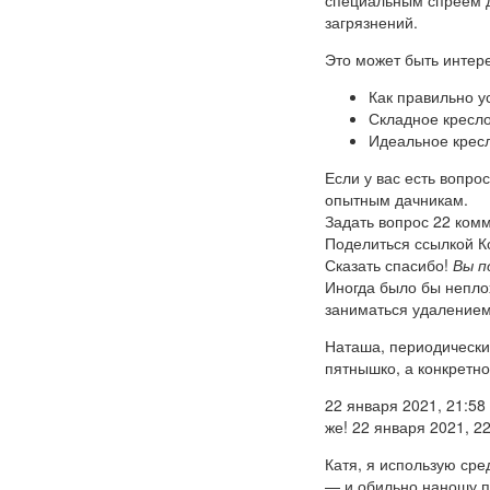
загрязнений.
Это может быть интер
Как правильно у
Складное кресло
Идеальное крес
Если у вас есть вопро
опытным дачникам.
Задать вопрос 22 ком
Поделиться ссылкой Ко
Сказать спасибо!
Вы п
Иногда было бы неплох
заниматься удалением 
Наташа, периодически 
пятнышко, а конкретно
22 января 2021, 21:58
же! 22 января 2021, 2
Катя, я использую сре
— и обильно наношу п