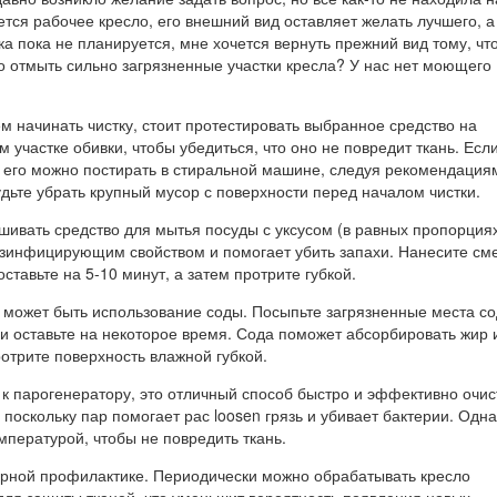
тся рабочее кресло, его внешний вид оставляет желать лучшего, а
ка пока не планируется, мне хочется вернуть прежний вид тому, что
о отмыть сильно загрязненные участки кресла? У нас нет моющего
м начинать чистку, стоит протестировать выбранное средство на
участке обивки, чтобы убедиться, что оно не повредит ткань. Есл
 его можно постирать в стиральной машине, следуя рекомендация
удьте убрать крупный мусор с поверхности перед началом чистки.
ивать средство для мытья посуды с уксусом (в равных пропорциях
зинфицирующим свойством и помогает убить запахи. Нанесите см
ставьте на 5-10 минут, а затем протрите губкой.
может быть использование соды. Посыпьте загрязненные места со
и оставьте на некоторое время. Сода поможет абсорбировать жир 
ротрите поверхность влажной губкой.
п к парогенератору, это отличный способ быстро и эффективно очис
, поскольку пар помогает рас loosen грязь и убивает бактерии. Одн
мпературой, чтобы не повредить ткань.
ярной профилактике. Периодически можно обрабатывать кресло
ля защиты тканей, что уменьшит вероятность появления новых