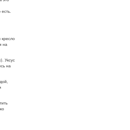
 есть.
и кресло
м на
). Уксус
есь на
дой,
и
тить
ако