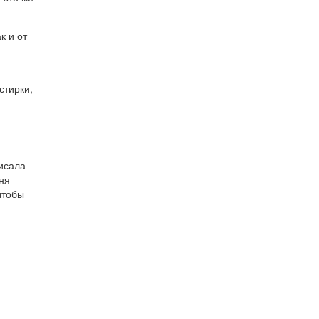
к и от
стирки,