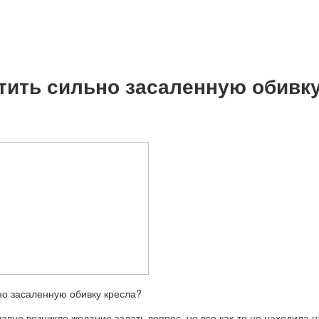
тить сильно засаленную обивк
авно возникло желание задать вопрос, но все как-то не находила н