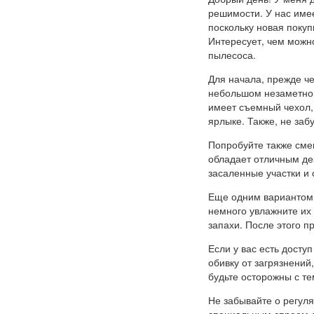
решимости. У нас имее
поскольку новая покуп
Интересует, чем можн
пылесоса.
Для начала, прежде че
небольшом незаметном 
имеет съемный чехол,
ярлыке. Также, не заб
Попробуйте также смеш
обладает отличным де
засаленные участки и о
Еще одним вариантом 
немного увлажните их 
запахи. После этого п
Если у вас есть досту
обивку от загрязнений
будьте осторожны с те
Не забывайте о регул
специальным спреем д