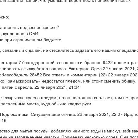
есно:
становить подвесное кресло?
, купленное в ОБИ
ло при ограниченном бюджете
с, связанный с дачей, не стесняйтесь задавать его нашим специали
ментария 7 благодарностей за вопрос в избранное 9422 просмотра
пировать ссылку Автор вопроса: Екатерина Орел 22 января 2021, 
облагодарили
28452 Все ответы и комментарии (22) 22 января 202
о «замаскировать» недостатки пледом. или стоит сменить обивку,
пятен с кресла. 22 января 2021, 21:34
я закрываю кресло пледом( но он постоянно сползает, там не про
 засаленные места, куда обычно кладут руки.
 Подлокотники. Ситуация аналогична. 22 января 2021, 22:07 Ира, т
2:16
дство для мытья посуды, добавляю немного воды (в миску), взбива
ену на загрязненные участки. Применяю несколько слоев. Она пос