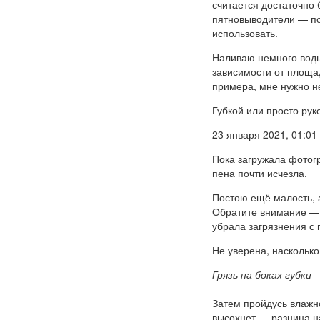
считается достаточно 
пятновыводители — по
использовать.
Наливаю немного воды
зависимости от площа
примера, мне нужно н
Губкой или просто рук
23 января 2021, 01:01
Пока загружала фотог
пена почти исчезла.
Постою ещё малость, а
Обратите внимание — н
убрала загрязнения с 
Не уверена, насколько
Грязь на боках губки
Затем пройдусь влажной
высохнет — разница на