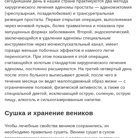
сегодняшний день в нашей стране практикуются два метода
хирургического лечения аденомы простаты — аденомэктомия
(чреспузырная, позадилобковая) и трансуретральная
резекция простаты. Первая открытая операция, выполняемая
через мочевой пузырь, более травматична и показана при
запущенных формах заболевания. Второй, эндоскопический,
заключающийся в удалении аденомы специальным
инструментом через мочеиспускательный канал, имеет
гораздо меньше побочных эффектов и намного легче
переносится. При этом показания к этой операции,
считающейся золотым стандартом хирургического лечения
аденомы, постоянно расширяются. На третий-четвертый день
после этого больного выписывают домой, после чего в
течение месяца он ведет малоподвижный образ жизни — с
ограничением половой, физической активности, а также со
специальной диетой, исключающей острую, соленую, острую
пищу, алкоголь и сильногазированные напитки.
Сушка и хранение веников
Чтобы лечебные свойства веников сохранились, их
необходимо правильно сушить. Веники сушат в сухом
проветриваемом помещении в подвешенном состоянии.