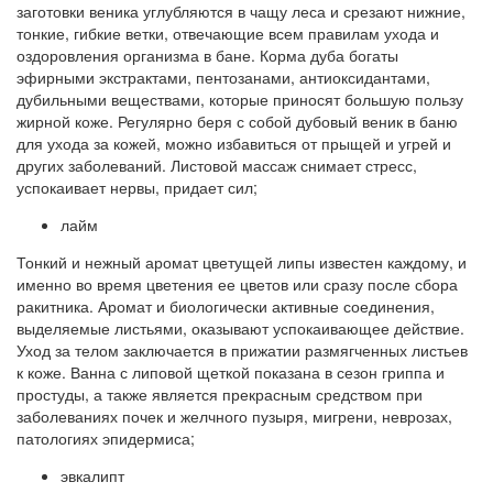
заготовки веника углубляются в чащу леса и срезают нижние,
тонкие, гибкие ветки, отвечающие всем правилам ухода и
оздоровления организма в бане. Корма дуба богаты
эфирными экстрактами, пентозанами, антиоксидантами,
дубильными веществами, которые приносят большую пользу
жирной коже. Регулярно беря с собой дубовый веник в баню
для ухода за кожей, можно избавиться от прыщей и угрей и
других заболеваний. Листовой массаж снимает стресс,
успокаивает нервы, придает сил;
лайм
Тонкий и нежный аромат цветущей липы известен каждому, и
именно во время цветения ее цветов или сразу после сбора
ракитника. Аромат и биологически активные соединения,
выделяемые листьями, оказывают успокаивающее действие.
Уход за телом заключается в прижатии размягченных листьев
к коже. Ванна с липовой щеткой показана в сезон гриппа и
простуды, а также является прекрасным средством при
заболеваниях почек и желчного пузыря, мигрени, неврозах,
патологиях эпидермиса;
эвкалипт