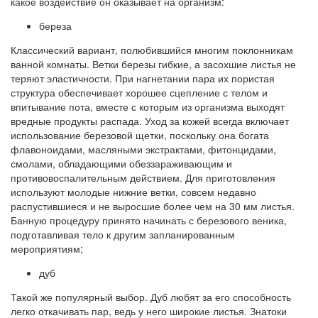
какое воздействие он оказывает на организм:
береза
Классический вариант, полюбившийся многим поклонникам
ванной комнаты. Ветки березы гибкие, а засохшие листья не
теряют эластичности. При нагнетании пара их пористая
структура обеспечивает хорошее сцепление с телом и
впитывание пота, вместе с которым из организма выходят
вредные продукты распада. Уход за кожей всегда включает
использование березовой щетки, поскольку она богата
флавоноидами, масляными экстрактами, фитонцидами,
смолами, обладающими обеззараживающим и
противовоспалительным действием. Для приготовления
используют молодые нижние ветки, совсем недавно
распустившиеся и не выросшие более чем на 30 мм листья.
Банную процедуру принято начинать с березового веника,
подготавливая тело к другим запланированным
мероприятиям;
дуб
Такой же популярный выбор. Дуб любят за его способность
легко откачивать пар, ведь у него широкие листья. Знатоки