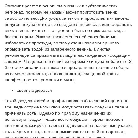
Эвкалипт растет в основном в южных и субтропических
регионах, поэтому не каждый может приготовить веник
самостоятельно. Для ухода за телом и профилактики многих
недугов покупают готовые средства, но здесь важно обращать
внимание на их цвет – он должен быть не ярко-зеленым, а
блекло-серым. Эвкалипт известен своей способностью
избавлять от простуды, поэтому стены парилки принято
опрыскивать водой из запаренного веника, а листья
рекомендуется прижимать к лицу и наслаждаться исходящим
запахом. Чаще всего в веник из березы или дуба добавляют 2-
3 веточки эвкалипта, также распространены травяные сборы
из самого эвкалипта, а также полыни, священной травы
шалфея, цветков ромашки и мяты;
хвойные деревья
Такой уход за кожей и профилактика заболеваний оценят не
все, ведь острые иглы хвои могут оставлять следы на теле и
причинять боль. Однако по прямому назначению их
используют редко – чаще всего обдувают паром пихтовой
щеткой и массируют, слегка надавливая на различные участки
тела. Кроме того, стены опрыскиваются водой от парения,
ведь эфирные масла ели, кедра и пихты отлично