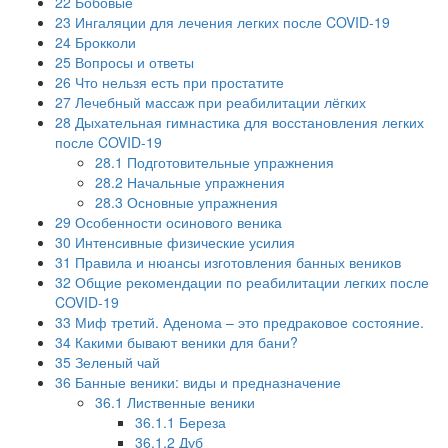
22
Бобовые
23
Ингаляции для лечения легких после COVID-19
24
Брокколи
25
Вопросы и ответы
26
Что нельзя есть при простатите
27
Лечебный массаж при реабилитации лёгких
28
Дыхательная гимнастика для восстановления легких
после COVID-19
28.1
Подготовительные упражнения
28.2
Начальные упражнения
28.3
Основные упражнения
29
Особенности осинового веника
30
Интенсивные физические усилия
31
Правила и нюансы изготовления банных веников
32
Общие рекомендации по реабилитации легких после
COVID-19
33
Миф третий. Аденома – это предраковое состояние.
34
Какими бывают веники для бани?
35
Зеленый чай
36
Банные веники: виды и предназначение
36.1
Лиственные веники
36.1.1
Береза
36.1.2
Дуб