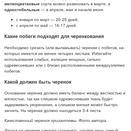
мелкоцветковые
сорта можно размножать в марте, а
одностебельные
— в апреле, мае и начале июня.
с января по март — 20-25 дней;
с апреля по май — 16-17 дней.
Какие побеги подходят для черенкования
Необходимо срезать (или выламывать) черенки с побегов, на
которых имеется не менее четырех листьев. Избегайте
использования слабых, излишне мощных, сильно
одревесневших или с близко расположенными междоузлиями
побегов.
Какой должен быть черенок
Основание черенка должно иметь баланс между жесткостью и
мягкостью, так как слишком одревесневшая ткань будет
задерживать укоренение, а слишком мягкая может быстро
загнить. На черенке должно находиться 3-4 листа.
Качественный черенок хризантемы. Фото автора.
Листья на черенке следует сохранять, удаляя лишь самый