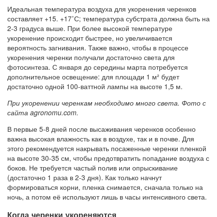
Идеальная температура воздуха для укоренения черенков
составляет +15. +17˚С; температура субстрата должна быть на
2-3 градуса выше. При более высокой температуре
укоренение происходит быстрее, но увеличивается
вероятность загнивания. Также важно, чтобы в процессе
укоренения черенки получали достаточно света для
фотосинтеза. С января до середины марта потребуется
дополнительное освещение: для площади 1 м² будет
достаточно одной 100-ваттной лампы на высоте 1,5 м.
При укоренении черенкам необходимо много света. Фото с
сайта agronomu.com.
В первые 5-8 дней после высаживания черенков особенно
важна высокая влажность как в воздухе, так и в почве. Для
этого рекомендуется накрывать посаженные черенки пленкой
на высоте 30-35 см, чтобы предотвратить попадание воздуха с
боков. Не требуется частый полив или опрыскивание
(достаточно 1 раза в 2-3 дня). Как только начнут
формироваться корни, пленка снимается, сначала только на
ночь, а потом её используют лишь в часы интенсивного света.
Когда черенки укореняются