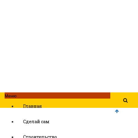
Меню
Главная
Сделай сам
Строительство