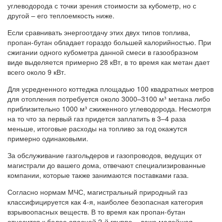
углеводорода с точки зрения стоимости за кубометр, но с
другой – его теплоемкость ниже.
Если сравнивать энергоотдачу этих двух типов топлива,
пропан-бутан обладает гораздо большей калорийностью. При
сжигании одного кубометра данной смеси в газообразном
виде выделяется примерно 28 кВт, в то время как метан дает
всего около 9 кВт.
Для усредненного коттеджа площадью 100 квадратных метров
для отопления потребуется около 3000–3100 м³ метана либо
приблизительно 1000 м³ сжиженного углеводорода. Несмотря
на то что за первый газ придется заплатить в 3–4 раза
меньше, итоговые расходы на топливо за год окажутся
примерно одинаковыми.
За обслуживание газгольдеров и газопроводов, ведущих от
магистрали до вашего дома, отвечают специализированные
компании, которые также занимаются поставками газа.
Согласно нормам МЧС, магистральный природный газ
классифицируется как 4-я, наиболее безопасная категория
взрывоопасных веществ. В то время как пропан-бутан
относится к более опасной 2-й группе – даже малейшая