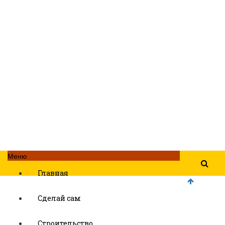
Меню
Главная
Сделай сам
Строительство