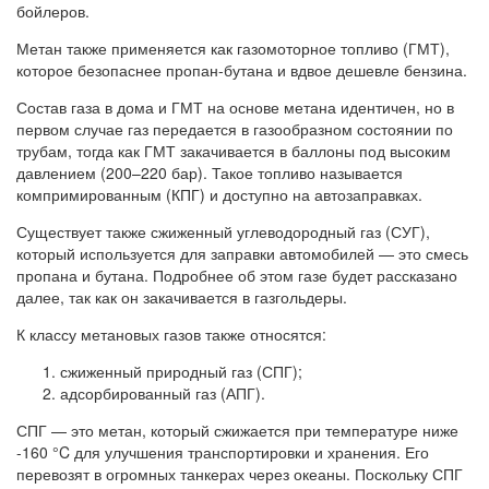
бойлеров.
Метан также применяется как газомоторное топливо (ГМТ),
которое безопаснее пропан-бутана и вдвое дешевле бензина.
Состав газа в дома и ГМТ на основе метана идентичен, но в
первом случае газ передается в газообразном состоянии по
трубам, тогда как ГМТ закачивается в баллоны под высоким
давлением (200–220 бар). Такое топливо называется
компримированным (КПГ) и доступно на автозаправках.
Существует также сжиженный углеводородный газ (СУГ),
который используется для заправки автомобилей — это смесь
пропана и бутана. Подробнее об этом газе будет рассказано
далее, так как он закачивается в газгольдеры.
К классу метановых газов также относятся:
сжиженный природный газ (СПГ);
адсорбированный газ (АПГ).
СПГ — это метан, который сжижается при температуре ниже
-160 °C для улучшения транспортировки и хранения. Его
перевозят в огромных танкерах через океаны. Поскольку СПГ