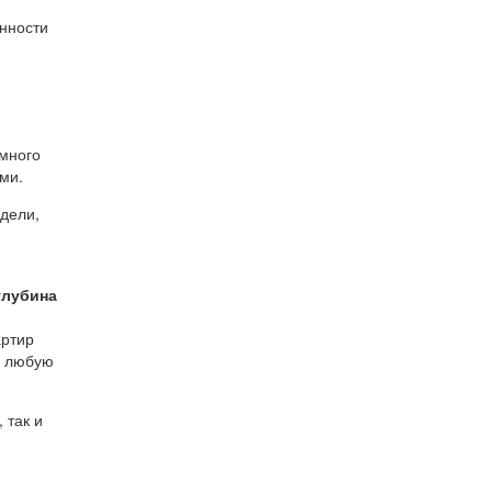
нности
емного
ми.
одели,
глубина
артир
в любую
 так и