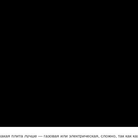
какая плита лучше — газовая или электрическая, сложно, так как ка