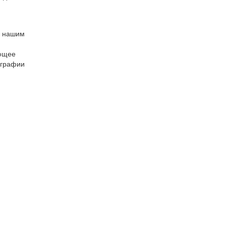
с нашим
ающее
ографии