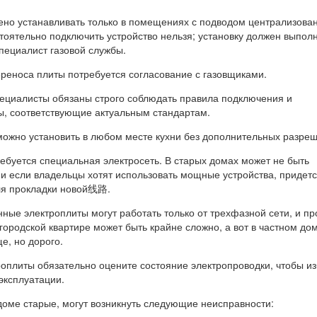
ено устанавливать только в помещениях с подводом централизова
тоятельно подключить устройство нельзя; установку должен выпол
ециалист газовой службы.
реноса плиты потребуется согласование с газовщиками.
пециалисты обязаны строго соблюдать правила подключения и
ы, соответствующие актуальным стандартам.
можно установить в любом месте кухни без дополнительных разре
ебуется специальная электросеть. В старых домах может не быть
 и если владельцы хотят использовать мощные устройства, придет
ля прокладки новой线路.
ые электроплиты могут работать только от трехфазной сети, и пр
городской квартире может быть крайне сложно, а вот в частном дом
е, но дорого.
роплиты обязательно оцените состояние электропроводки, чтобы и
эксплуатации.
доме старые, могут возникнуть следующие неисправности: