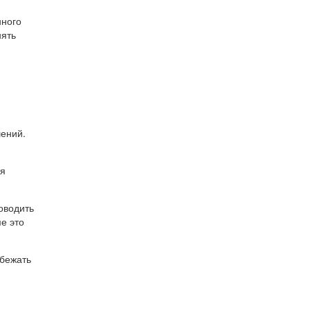
нного
нять
шений.
ся
оводить
е это
збежать