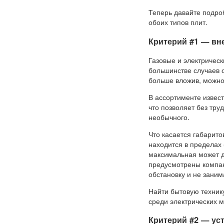
Теперь давайте подро
обоих типов плит.
Критерий #1 — вн
Газовые и электрическ
большинстве случаев 
больше вложив, можно
В ассортименте извест
что позволяет без тру
необычного.
Что касается габарито
находится в пределах
максимальная может до
предусмотрены компак
обстановку и не зани
Найти бытовую технику
среди электрических 
Критерий #2 — ус