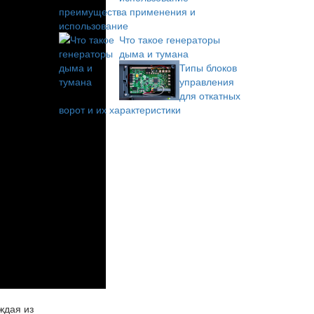
преимущества применения и
использование
Что такое генераторы
дыма и тумана
Типы блоков
управления
для откатных
ворот и их характеристики
ждая из