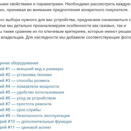
ными свойствами и параметрами. Необходимо рассмотреть каждую
ьно, принимая во внимание предпочтения конкретного покупателя.
есс выбора нужного для вас устройства, предлагаем ознакомиться 
тье мы детально проанализируем особенности как газовых, так и
Мы также сравним их по ключевым критериям, которые имеют реш
 владельцев. Для наглядности мы добавили соответствующие фот
ценки оборудования
ий #1 — внешний вид и размеры
ий #2 — установка техники
ий #3 — способы розжига
ий #4 — показатели мощности
ий #5 — удобство использования
ий #6 — уход за устройством
ий #7 — простота ремонта
ий #8 — срок службы
ий #9 — безопасность эксплуатации
рий #10 — дополнительные функции
рий #11 — ценовой аспект