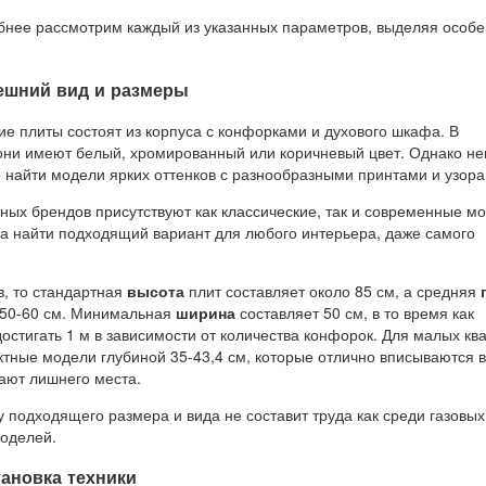
бнее рассмотрим каждый из указанных параметров, выделяя особе
ешний вид и размеры
ие плиты состоят из корпуса с конфорками и духового шкафа. В
они имеют белый, хромированный или коричневый цвет. Однако н
 найти модели ярких оттенков с разнообразными принтами и узора
ных брендов присутствуют как классические, так и современные м
да найти подходящий вариант для любого интерьера, даже самого
в, то стандартная
высота
плит составляет около 85 см, а средняя
 50-60 см. Минимальная
ширина
составляет 50 см, в то время как
стигать 1 м в зависимости от количества конфорок. Для малых кв
тные модели глубиной 35-43,4 см, которые отлично вписываются 
мают лишнего места.
 подходящего размера и вида не составит труда как среди газовых,
моделей.
тановка техники