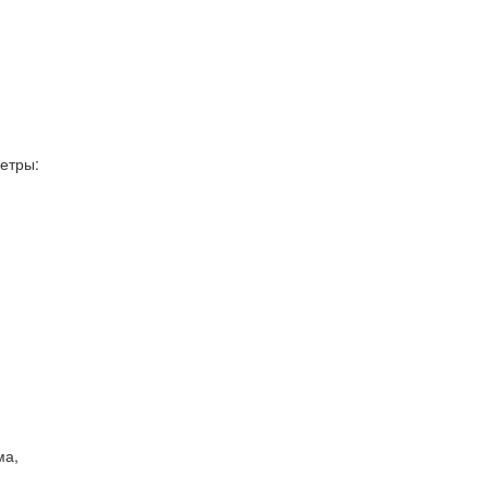
етры:
ма,