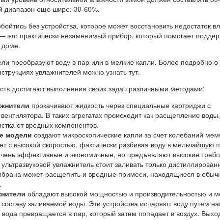
 диапазон еще шире: 30-60%.
обойтись без устройства, которое может восстановить недостаток вл
 — это практически незаменимый прибор, который помогает подде
 доме.
ли преобразуют воду в пар или в мелкие капли. Более подробно о
струкциях увлажнителей можно узнать тут.
ств достигают выполнения своих задач различными методами:
ажнители
прокачивают жидкость через специальные картриджи с
вентилятора. В таких агрегатах происходит как расщепление воды,
истка от вредных компонентов.
е модели
создают микроскопические капли за счет колебаний мем
ет с высокой скоростью, фактически разбивая воду в мельчайшую 
очень эффективные и экономичные, но предъявляют высокие требо
В ультразвуковой увлажнитель стоит заливать только дистиллирован
ембрана может расщепить и вредные примеси, находящиеся в обыч
.
жнители
обладают высокой мощностью и производительностью и м
 составу заливаемой воды. Эти устройства испаряют воду путем на
 вода превращается в пар, который затем попадает в воздух. Вых