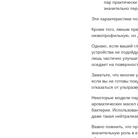
пар практически
значительно пер
Эти характеристики п
Кроме того, явным пр
низкопрофильную, но 
Однако, если вашей гл
устройства не подойду
лишь частично улучшит
оседает на поверхност
Заметьте, что многие
если вы не готовы пок
отказаться от ультраз
Некоторые модели пар
ароматических масел 
бактерии. Использован
даже такая нейтрализа
Важно помнить, что п
значительную роль в е