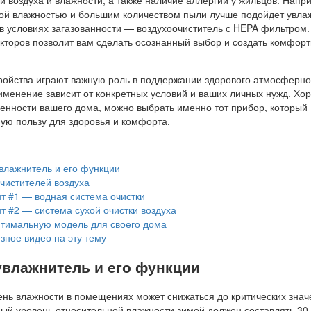
ой влажностью и большим количеством пыли лучше подойдет увла
 в условиях загазованности — воздухоочиститель с HEPA фильтром.
кторов позволит вам сделать осознанный выбор и создать комфор
тройства играют важную роль в поддержании здорового атмосферно
рименение зависит от конкретных условий и ваших личных нужд. Хо
енности вашего дома, можно выбрать именно тот прибор, который
ую пользу для здоровья и комфорта.
влажнитель и его функции
чистителей воздуха
т #1 — водная система очистки
 #2 — система сухой очистки воздуха
птимальную модель для своего дома
ное видео на эту тему
увлажнитель и его функции
ень влажности в помещениях может снижаться до критических зна
ый уровень относительной влажности зимой должен составлять 30