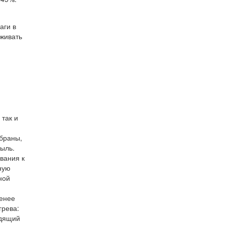
аги в
рживать
 так и
браны,
пыль.
вания к
ную
ной
енее
грева:
одящий