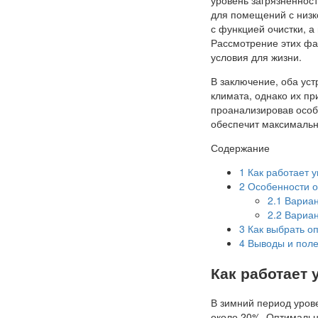
для помещений с низк
с функцией очистки, а
Рассмотрение этих фа
условия для жизни.
В заключение, оба ус
климата, однако их п
проанализировав особ
обеспечит максимальн
Содержание
1
Как работает у
2
Особенности о
2.1
Вариан
2.2
Вариант
3
Как выбрать о
4
Выводы и полез
Как работает 
В зимний период уров
около 20%. Оптимальн