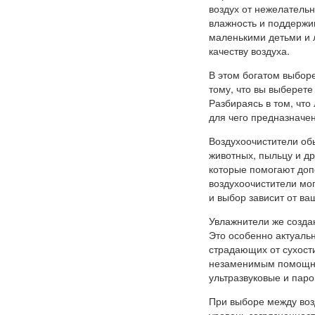
воздух от нежелатель
влажность и поддержив
маленькими детьми и л
качеству воздуха.
В этом богатом выборе
тому, что вы выберет
Разбираясь в том, что
для чего предназначен
Воздухоочистители об
животных, пыльцу и д
которые помогают доп
воздухоочистители мо
и выбор зависит от ва
Увлажнители же созда
Это особенно актуальн
страдающих от сухост
незаменимым помощни
ультразвуковые и паро
При выборе между воз
уровень загрязненност