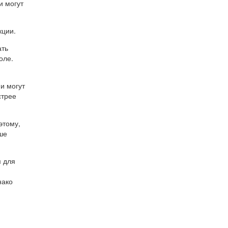
и могут
кции.
ать
оле.
и могут
стрее
этому,
ше
м для
нако