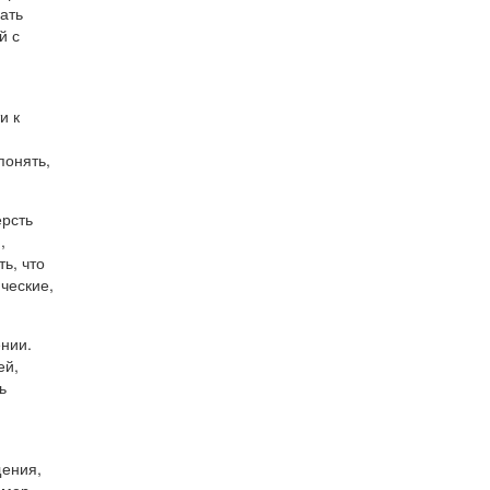
ать
й с
и к
понять,
ерсть
,
ь, что
ческие,
нии.
ей,
ь
щения,
имер,