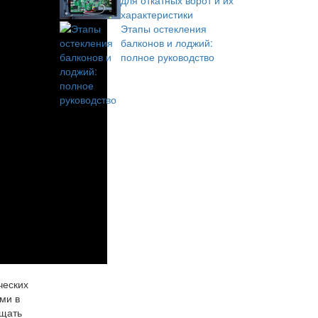
для откатных ворот и их
характеристики
Этапы остекления
балконов и лоджий:
полное руководство
ческих
ми в
ищать