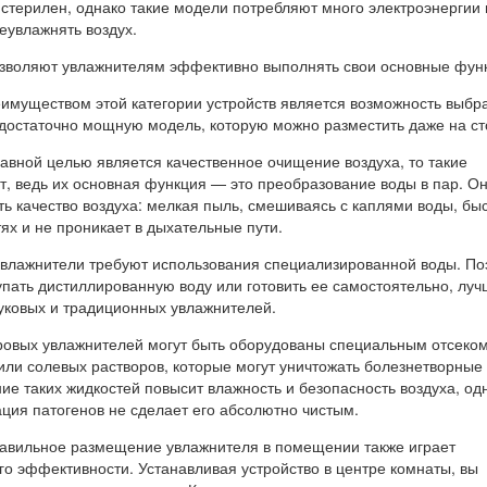
 стерилен, однако такие модели потребляют много электроэнергии 
еувлажнять воздух.
озволяют увлажнителям эффективно выполнять свои основные фун
еимуществом этой категории устройств является возможность выбр
достаточно мощную модель, которую можно разместить даже на ст
авной целью является качественное очищение воздуха, то такие
т, ведь их основная функция — это преобразование воды в пар. Он
ь качество воздуха: мелкая пыль, смешиваясь с каплями воды, бы
ях и не проникает в дыхательные пути.
 увлажнители требуют использования специализированной воды. По
упать дистиллированную воду или готовить ее самостоятельно, луч
вуковых и традиционных увлажнителей.
овых увлажнителей могут быть оборудованы специальным отсеко
или солевых растворов, которые могут уничтожать болезнетворные
ие таких жидкостей повысит влажность и безопасность воздуха, од
ция патогенов не сделает его абсолютно чистым.
равильное размещение увлажнителя в помещении также играет
го эффективности. Устанавливая устройство в центре комнаты, вы