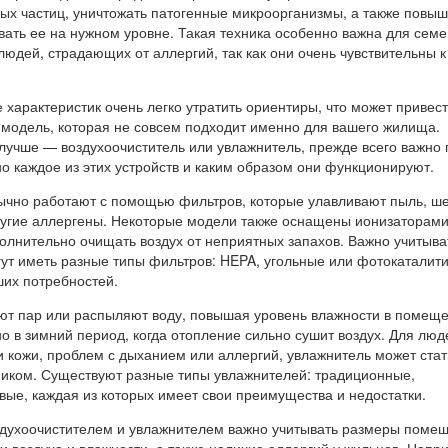
ных частиц, уничтожать патогенные микроорганизмы, а также повыш
ать ее на нужном уровне. Такая техника особенно важна для семе
юдей, страдающих от аллергий, так как они очень чувствительны к
 характеристик очень легко утратить ориентиры, что может привест
е модель, которая не совсем подходит именно для вашего жилища.
 лучше — воздухоочиститель или увлажнитель, прежде всего важно 
о каждое из этих устройств и каким образом они функционируют.
ычно работают с помощью фильтров, которые улавливают пыль, ш
ругие аллергены. Некоторые модели также оснащены ионизаторами
олнительно очищать воздух от неприятных запахов. Важно учитыват
гут иметь разные типы фильтров: HEPA, угольные или фотокаталити
ших потребностей.
ют пар или распыляют воду, повышая уровень влажности в помеще
о в зимний период, когда отопление сильно сушит воздух. Для люд
и кожи, проблем с дыханием или аллергий, увлажнитель может стат
ком. Существуют разные типы увлажнителей: традиционные,
вые, каждая из которых имеет свои преимущества и недостатки.
духоочистителем и увлажнителем важно учитывать размеры поме
и воздуха и влажности, а также наличие аллергий у жильцов. Напр