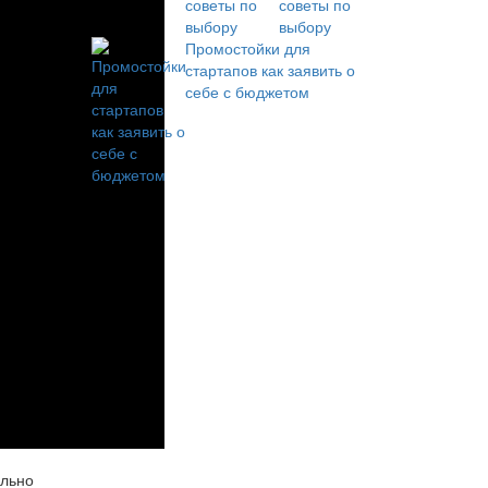
советы по
выбору
Промостойки для
стартапов как заявить о
себе с бюджетом
ельно