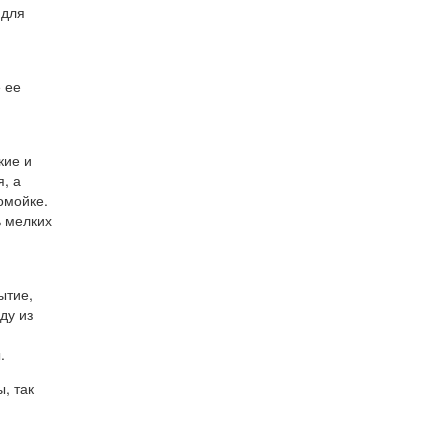
 для
 ее
кие и
, а
омойке.
ь мелких
ытие,
ду из
.
, так