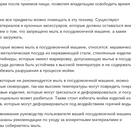
орки после приемов пищи, позволяя владельцам освободить время
 не все предметы можно помещать в эту технику. Существуют
териалов и кухонных аксессуаров, которые должны оставаться вне
ем о том, что запрещено мыть в посудомоечной машине, а какие
 загружать.
оторые можно мыть в посудомоечной машине, относятся: керамичес
металлическая посуда из нержавеющей стали, стеклянные изделия
нтейнеры, которые имеют маркировку, допускающую мытье в посуд
суда должна быть устойчива к высокой температуре и не содержат
збежать разрушения в процессе мойки.
 которые не рекомендуется мыть в посудомоечной машине, можно
ые сковородки, так как высокие температуры могут повредить покр
ые изделия, которые могут трескаться и деформироваться, и посу
енциально может разбиться. Также стоит избегать мойки изделий из
в, которые могут деформироваться под воздействием горячей воды
 внимание руководству пользователя вашей посудомоечной машины
указаны рекомендации по уходу за конкретными материалами и
вы собираетесь мыть.