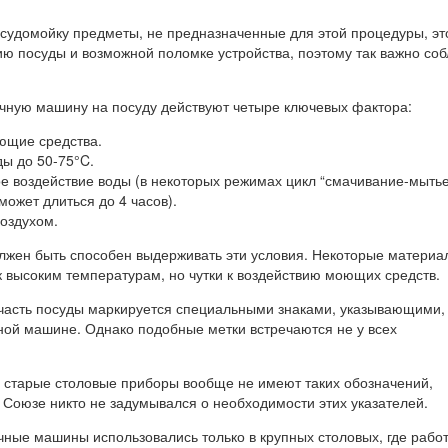
осудомойку предметы, не предназначенные для этой процедуры, эт
ию посуды и возможной поломке устройства, поэтому так важно со
чную машину на посуду действуют четыре ключевых фактора:
ющие средства.
ы до 50-75°C.
 воздействие воды (в некоторых режимах цикл “смачивание-мытье
может длиться до 4 часов).
оздухом.
лжен быть способен выдерживать эти условия. Некоторые материа
к высоким температурам, но чутки к воздействию моющих средств.
часть посуды маркируется специальными знаками, указывающими,
ной машине. Однако подобные метки встречаются не у всех
е старые столовые приборы вообще не имеют таких обозначений,
 Союзе никто не задумывался о необходимости этих указателей.
чные машины использовались только в крупных столовых, где рабо