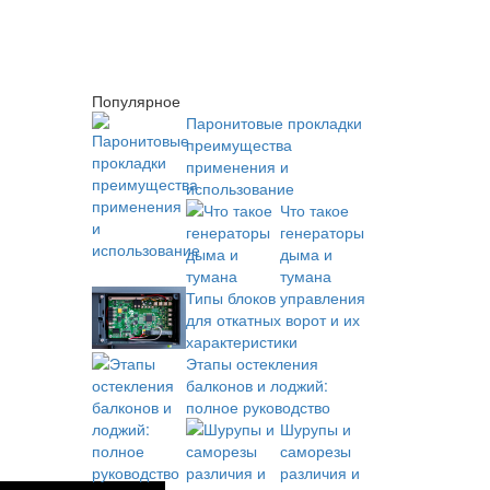
Популярное
Паронитовые прокладки
преимущества
применения и
использование
Что такое
генераторы
дыма и
тумана
Типы блоков управления
для откатных ворот и их
характеристики
Этапы остекления
балконов и лоджий:
полное руководство
Шурупы и
саморезы
различия и