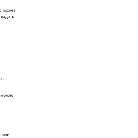
о может
блюдать
-
лы
 можно
тники