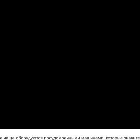
се чаще оборудуются посудомоечными машинами, которые значит