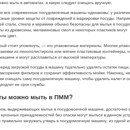
ожно мыть в автоматах, а какую следует очищать вручную.
 не все современные посудомоечные машины одинаковы: у различн
азные уровни защиты от повреждений и маркировки посуды. Напри
й стали, стекла и керамики обычно безопасны для мытья в посудо
еты из древесины, меламиновых смол и некоторых пластиков могут
или цвет.
рый стоит упомянуть, — это упаковочные материалы. Многие упако
упаковки из пенополистирола или мягкие пластиковые контейнеры, н
 машине и могут расплавиться от высокой температуры.
еред загрузкой посуды в машину тщательно удалять остатки пищи, 
 засорения фильтров и сохранит эффективность мойки. Наконец, н
ки очищать саму посудомоечную машину, чтобы удалить налет и о
родлит ее срок службы.
ты можно мыть в ПММ?
ров, выдерживающих мытье в посудомоечной машине, достаточно в
 кухонных принадлежностей без опаски могут мыться в данном уст
к правильно загружать утварь в посудомоечную машину, из одной и