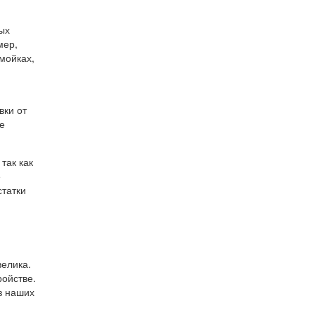
ых
мер,
мойках,
вки от
е
так как
е
статки
елика.
ройстве.
з наших