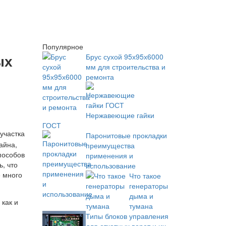
Популярное
ых
Брус сухой 95х95х6000
мм для строительства и
ремонта
Нержавеющие гайки
ГОСТ
участка
Паронитовые прокладки
айна,
преимущества
пособов
применения и
ь, что
использование
 много
Что такое
генераторы
дыма и
как и
тумана
Типы блоков управления