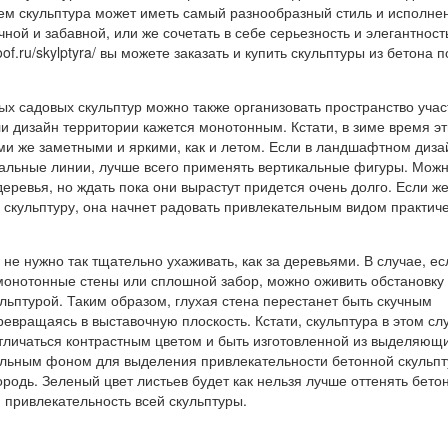
ем скульптура может иметь самый разнообразный стиль и исполне
ной и забавной, или же сочетать в себе серьезность и элегантност
oof.ru/skylptyra/ вы можете заказать и купить скульптуры из бетона п
 садовых скульптур можно также организовать пространство участ
и дизайн территории кажется монотонным. Кстати, в зиме время эт
ми же заметными и яркими, как и летом. Если в ландшафтном диза
альные линии, лучше всего применять вертикальные фигуры. Можн
деревья, но ждать пока они вырастут придется очень долго. Если ж
 скульптуру, она начнет радовать привлекательным видом практич
й не нужно так тщательно ухаживать, как за деревьями. В случае, ес
 монотонные стены или сплошной забор, можно оживить обстановку
льптурой. Таким образом, глухая стена перестанет быть скучным
евращаясь в выставочную плоскость. Кстати, скульптура в этом сл
тличаться контрастным цветом и быть изготовленной из выделяющ
льным фоном для выделения привлекательности бетонной скульп
ородь. Зеленый цвет листьев будет как нельзя лучше оттенять бетон
 привлекательность всей скульптуры.