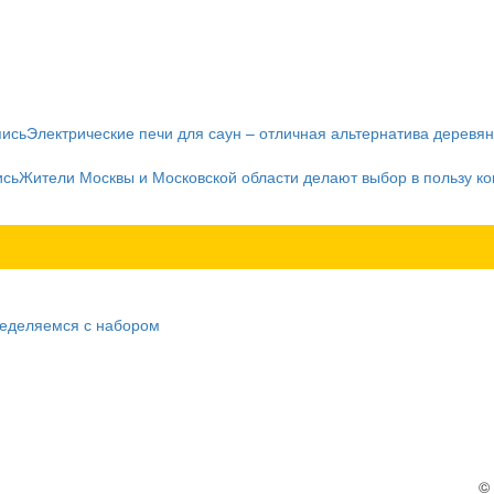
пись
Электрические печи для саун – отличная альтернатива деревя
ись
Жители Москвы и Московской области делают выбор в пользу к
ределяемся с набором
©