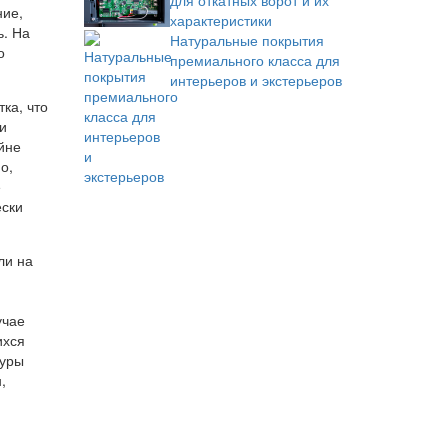
для откатных ворот и их
ние,
характеристики
ь. На
Натуральные покрытия
о
премиального класса для
интерьеров и экстерьеров
ка, что
и
йне
о,
е
ески
ли на
учае
ихся
туры
,