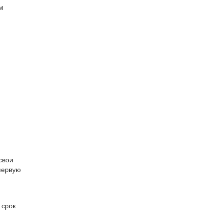
м
свои
первую
 срок