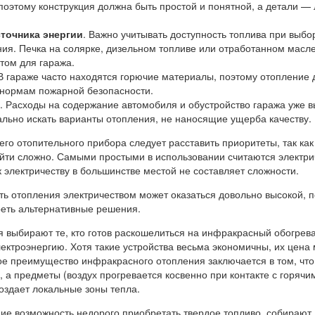
поэтому конструкция должна быть простой и понятной, а детали — 
точника энергии
. Важно учитывать доступность топлива при выбо
ия. Печка на солярке, дизельном топливе или отработанном масле
том для гаража.
 В гараже часто находятся горючие материалы, поэтому отопление
 нормам пожарной безопасности.
. Расходы на содержание автомобиля и обустройство гаража уже в
льно искать варианты отопления, не наносящие ущерба качеству.
го отопительного прибора следует расставить приоритеты, так как
йти сложно. Самыми простыми в использовании считаются электри
к электричеству в большинстве местой не составляет сложности.
ть отопления электричеством может оказаться довольно высокой, 
еть альтернативные решения.
я выбирают те, кто готов раскошелиться на инфракрасный обогрева
лектроэнергию. Хотя такие устройства весьма экономичны, их цена
ое преимущество инфракрасного отопления заключается в том, что
, а предметы (воздух прогревается косвенно при контакте с горячи
оздает локальные зоны тепла.
е возможность недорого приобретать твердое топливо, собирают