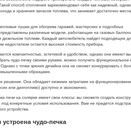
Такой способ отопления зарекомендовал себя как надежный, однак
охода и хранения запасов топлива, что занимает достаточно места
тепловые пушки для обогрева гаражей, мастерских и подсобных
представлены различные модели, работающие на газовых баллона
ли дизельном топливе. Каждый автолюбитель найдет подходящее д
м недостатком остается высокая стоимость прибора.
аются компактностью, эстетикой и удобством, однако они имеют в
брать чудо-печку своими руками, можно получить функциональное 
 Однако с точки зрения дизайна она не сможет конкурировать с бо
омышленными образцами.
ое решение. Она обладает низкими затратами на функционировани
осин или дизтопливо) доступно и экономично.
ка печи на солярке имеет свои плюсы: вы сможете создать констру
под конкретные условия использования. Вам не придется подстра
ого устройства.
и устроена чудо-печка