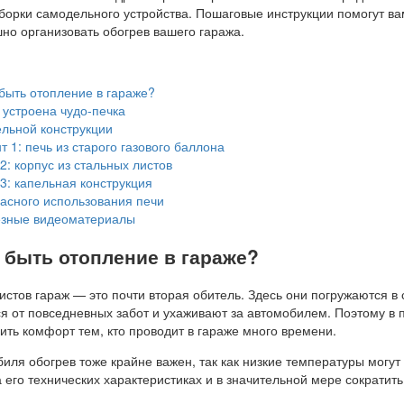
сборки самодельного устройства. Пошаговые инструкции помогут ва
шно организовать обогрев вашего гаража.
быть отопление в гараже?
 устроена чудо-печка
льной конструкции
 1: печь из старого газового баллона
: корпус из стальных листов
3: капельная конструкция
асного использования печи
зные видеоматериалы
 быть отопление в гараже?
стов гараж — это почти вторая обитель. Здесь они погружаются в 
ся от повседневных забот и ухаживают за автомобилем. Поэтому в 
ить комфорт тем, кто проводит в гараже много времени.
биля обогрев тоже крайне важен, так как низкие температуры могут
а его технических характеристиках и в значительной мере сократить