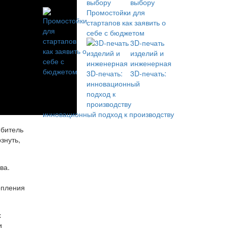
выбору
Промостойки для
стартапов как заявить о
себе с бюджетом
3D-печать
изделий и
инженерная
3D-печать:
инновационный подход к производству
юбитель
знуть,
ва.
опления
х
и