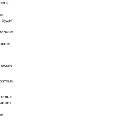
легко
ре
 будет
 должно
ысоки,
ческие
поэтому
тель и
 может
ми