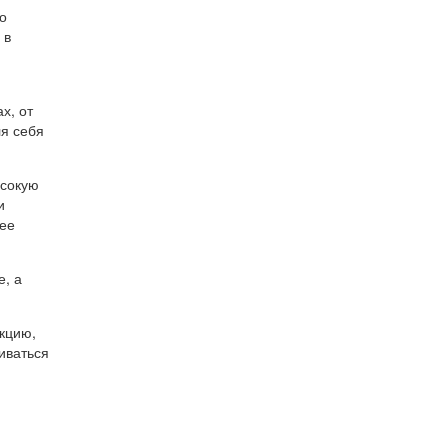
о
 в
х, от
ля себя
ысокую
и
лее
е, а
кцию,
иваться