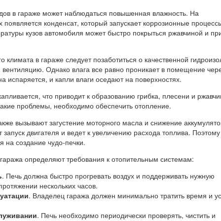
дов в гараже может наблюдаться повышенная влажность. На
х появляется конденсат, который запускает коррозионные процессы
ературы кузов автомобиля может быстро покрыться ржавчиной и при
о климата в гараже следует позаботиться о качественной гидроизо
вентиляцию. Однако влага все равно проникает в помещение чер
а испаряется, и капли влаги оседают на поверхностях.
капливается, что приводит к образованию грибка, плесени и ржавчи
такие проблемы, необходимо обеспечить отопление.
акже вызывают загустение моторного масла и снижение аккумулят
т запуск двигателя и ведет к увеличению расхода топлива. Поэтому
я на создание чудо-печки.
 гаража определяют требования к отопительным системам:
ь
. Печь должна быстро прогревать воздух и поддерживать нужную
протяжении нескольких часов.
луатации
. Владелец гаража должен минимально тратить время и у
служивании
. Печь необходимо периодически проверять, чистить и