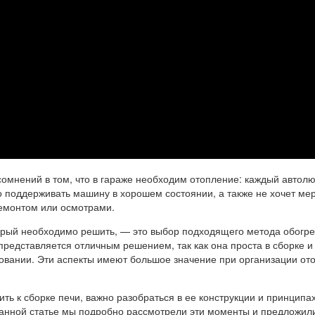
сомнений в том, что в гараже необходим отопление: каждый автол
о поддерживать машину в хорошем состоянии, а также не хочет мер
ремонтом или осмотрами.
орый необходимо решить, — это выбор подходящего метода обогре
представляется отличным решением, так как она проста в сборке и
овании. Эти аспекты имеют большое значение при организации от
ить к сборке печи, важно разобраться в ее конструкции и принципа
 данной статье мы подробно рассмотрели эти моменты и предложил