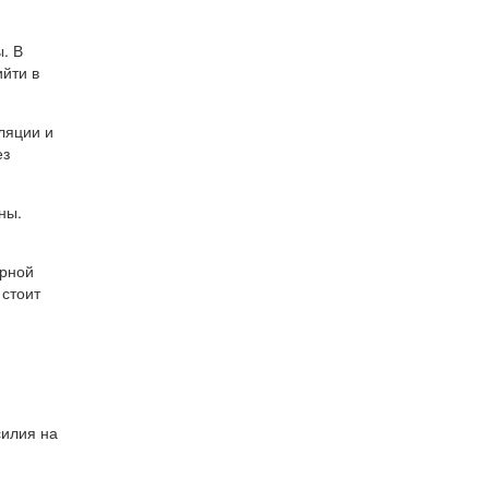
. В
йти в
ляции и
ез
ны.
орной
 стоит
силия на