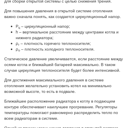
для сборки открытой системы с целью снижения трения.
Для повышения давления в открытой системе отопления
важно сначала понять, как создается циркуляционный напор.
Р
– циркуляционный напор;
ц
h – вертикальное расстояние между центрами котла и
нижнего радиатора;
ρ
– плотность горячего теплоносителя;
г
ρ
– плотность холодного теплоносителя.
о
Статическое давление увеличивается, если расстояние между
осями котла и ближайшей батареей максимально. В таком
случае циркуляция теплоносителя будет более интенсивной.
Для достижения максимального давления в системе
отопления желательно установить котел на минимально
возможной высоте, то есть в подвале.
Ближайшее расположение радиатора к котлу в подающем
контуре обеспечивает наилучшее прогревание. Регуляторы
температуры помогают равномерно распределить тепло по
всем радиаторам в системе.
Одной из причин уменьшения давления в открытой системе