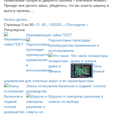
Прежде чем делать заказ, убедитесь, что вы знаете ширину и
высоту проема,…
Читать далее...
Страница 3 из 30
«
1
2
3
4
5
...
10
20
30
...
»
Последняя »
Популярное
Нержавеющие гайки ГОСТ
Паронитовые прокладки
преимущества применения и
использование
Что такое генераторы
дыма и тумана
Типы
блоков
управления для откатных ворот и их характеристики
Этапы остекления балконов и лоджий: полное
руководство
Шурупы и саморезы различия и
советы по выбору