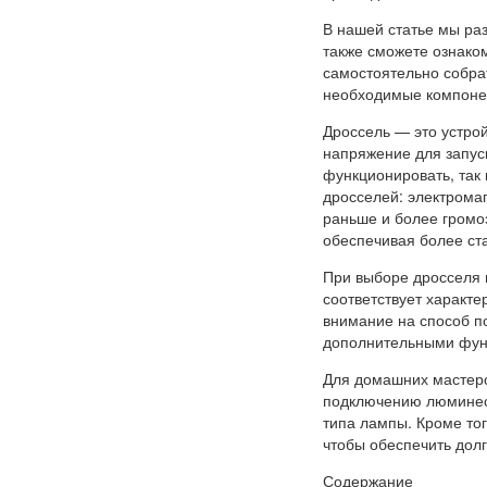
В нашей статье мы ра
также сможете ознако
самостоятельно собра
необходимые компонен
Дроссель — это устрой
напряжение для запус
функционировать, так 
дросселей: электрома
раньше и более громо
обеспечивая более ст
При выборе дросселя 
соответствует характ
внимание на способ п
дополнительными функ
Для домашних мастеро
подключению люминесц
типа лампы. Кроме тог
чтобы обеспечить дол
Содержание