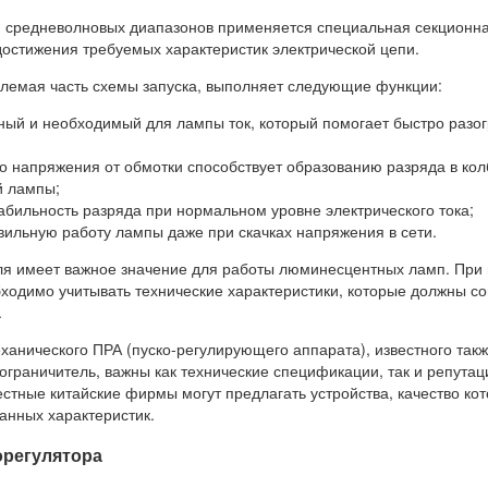
 средневолновых диапазонов применяется специальная секционн
достижения требуемых характеристик электрической цепи.
млемая часть схемы запуска, выполняет следующие функции:
ный и необходимый для лампы ток, который помогает быстро разог
о напряжения от обмотки способствует образованию разряда в кол
 лампы;
абильность разряда при нормальном уровне электрического тока;
вильную работу лампы даже при скачках напряжения в сети.
ля имеет важное значение для работы люминесцентных ламп. При 
бходимо учитывать технические характеристики, которые должны с
.
анического ПРА (пуско-регулирующего аппарата), известного такж
ограничитель, важны как технические спецификации, так и репутац
стные китайские фирмы могут предлагать устройства, качество ко
анных характеристик.
регулятора