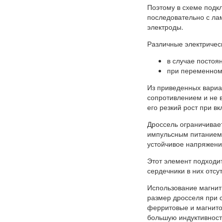
Поэтому в схеме подк
последовательно с ла
электроды.
Различные электричес
в случае постоя
при переменном 
Из приведенных вариа
сопротивлением и не 
его резкий рост при в
Дроссель ограничивае
импульсным питанием 
устойчивое напряжени
Этот элемент подходит
сердечники в них отсу
Использование магнит
размер дросселя при 
ферритовые и магнито
большую индуктивност