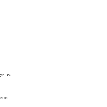
ую, как
олько