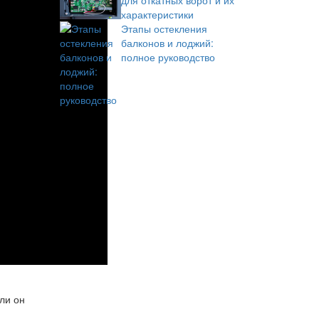
для откатных ворот и их
характеристики
Этапы остекления
балконов и лоджий:
полное руководство
ли он