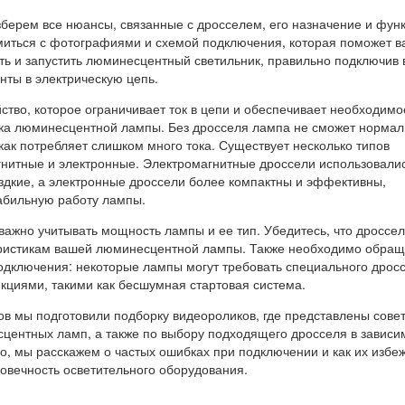
зберем все нюансы, связанные с дросселем, его назначение и фун
миться с фотографиями и схемой подключения, которая поможет в
ть и запустить люминесцентный светильник, правильно подключив 
ты в электрическую цепь.
ство, которое ограничивает ток в цепи и обеспечивает необходимо
ка люминесцентной лампы. Без дросселя лампа не сможет нормал
как потребляет слишком много тока. Существует несколько типов
гнитные и электронные. Электромагнитные дроссели использовали
здкие, а электронные дроссели более компактны и эффективны,
абильную работу лампы.
важно учитывать мощность лампы и ее тип. Убедитесь, что дроссел
еристикам вашей люминесцентной лампы. Также необходимо обращ
одключения: некоторые лампы могут требовать специального дросс
циями, такими как бесшумная стартовая система.
в мы подготовили подборку видеороликов, где представлены сове
ентных ламп, а также по выбору подходящего дросселя в зависи
о, мы расскажем о частых ошибках при подключении и как их избеж
говечность осветительного оборудования.