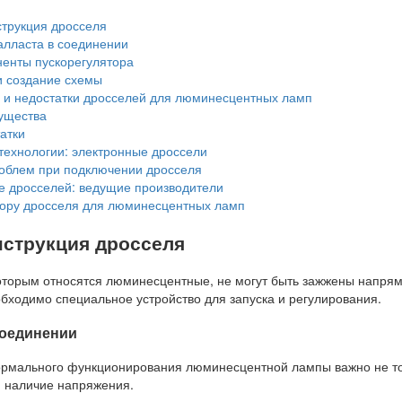
струкция дросселя
алласта в соединении
енты пускорегулятора
 создание схемы
и недостатки дросселей для люминесцентных ламп
ущества
атки
ехнологии: электронные дроссели
облем при подключении дросселя
е дросселей: ведущие производители
ору дросселя для люминесцентных ламп
нструкция дросселя
оторым относятся люминесцентные, не могут быть зажжены напрям
бходимо специальное устройство для запуска и регулирования.
соединении
ормального функционирования люминесцентной лампы важно не т
и наличие напряжения.