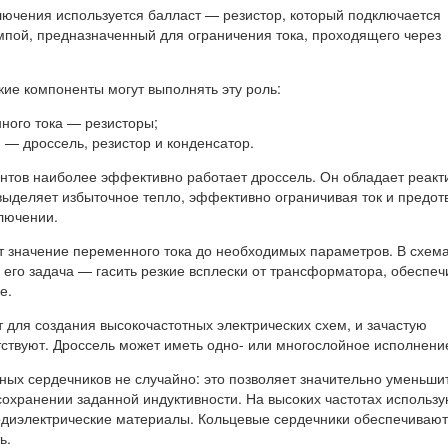
лючения используется балласт — резистор, который подключается
мпой, предназначенный для ограничения тока, проходящего через
кие компоненты могут выполнять эту роль:
нного тока — резисторы;
— дроссель, резистор и конденсатор.
нтов наиболее эффективно работает дроссель. Он обладает реак
выделяет избыточное тепло, эффективно ограничивая ток и предо
ключении.
т значение переменного тока до необходимых параметров. В схема
его задача — гасить резкие всплески от трансформатора, обеспеч
е.
 для создания высокочастотных электрических схем, и зачастую
тствуют. Дроссель может иметь одно- или многослойное исполнени
ных сердечников не случайно: это позволяет значительно уменьши
сохранении заданной индуктивности. На высоких частотах использ
диэлектрические материалы. Кольцевые сердечники обеспечивают
ь.