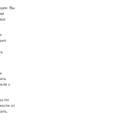
кции. Вы
ам
все
е
ьно
сь
ь
ать
еля с
ты по
мости от
ать,