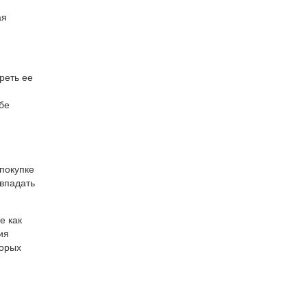
ая
реть ее
бе
покупке
овпадать
е как
ия
торых