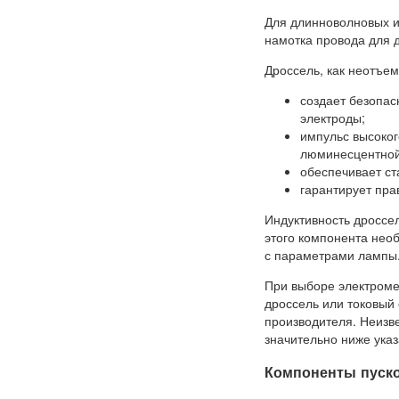
Для длинноволновых и
намотка провода для 
Дроссель, как неотъе
создает безопас
электроды;
импульс высоког
люминесцентной
обеспечивает ст
гарантирует пра
Индуктивность дроссе
этого компонента нео
с параметрами лампы
При выборе электромех
дроссель или токовый 
производителя. Неизве
значительно ниже указ
Компоненты пуско