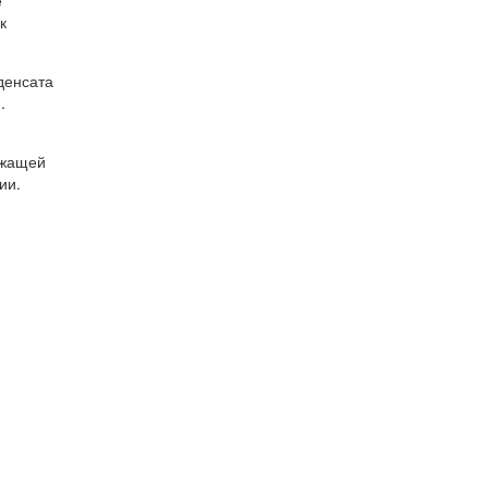
к
денсата
.
ежащей
ии.