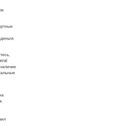
ля
ортные
 деньги
тесь,
eral
 наличие
иальные
на
к
вил
е