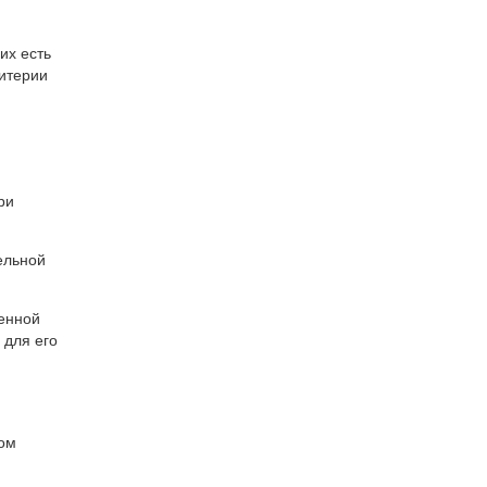
их есть
ритерии
ри
ельной
венной
 для его
ком