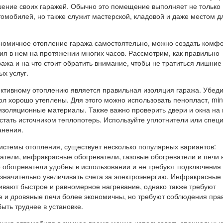
шение своих гаражей. Обычно это помещение выполняет не только
омобилей, но также служит мастерской, кладовой и даже местом д
ономичное отопление гаража самостоятельно, можно создать комф
ия в нем на протяжении многих часов. Рассмотрим, как правильно
ража и на что стоит обратить внимание, чтобы не тратиться лишние
х услуг.
тивному отоплению является правильная изоляция гаража. Убеди
пол хорошо утеплены. Для этого можно использовать пенопласт, min
оизоляционные материалы. Также важно проверить двери и окна на
 стать источником теплопотерь. Используйте уплотнители или спец
анения.
системы отопления, существует несколько популярных вариантов:
атели, инфракрасные обогреватели, газовые обогреватели и печи 
е обогреватели удобны в использовании и не требуют подключения 
т значительно увеличивать счета за электроэнергию. Инфракрасные
ивают быстрое и равномерное нагревание, однако также требуют
ые и дровяные печи более экономичны, но требуют соблюдения пра
быть труднее в установке.
ания автомобиля в зимнее время можно использовать специальны