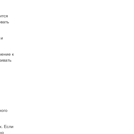
ится
овать
 и
чение к
живать
ного
х. Если
но