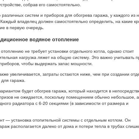
стройстве, собрав его самостоятельно.
различных систем и приборов для обогрева гаража, у каждого из н
 Каждый владелец должен самостоятельно определить, на какие к
ие в первую очередь.
диционное водяное отопление
отоплению не требует установки отдельного котла, однако стоит
ительная нагрузка ляжет на общую систему. Это важно учитывать п
приборов, чтобы выдержать запас мощности.
акже увеличивается, затраты остаются ниже, чем при создании отд
 для гаража.
риантом будет обогрев гаража, который находится в непосредст
рпризов не ожидается, поскольку помещением обычно небольшое, а
дного радиатора с 6-20 секциями (в зависимости от размера и
нт — установка отопительной системы с отдельным котлом. Он
араж располагается далеко от дома и потери тепла в трубах слиш