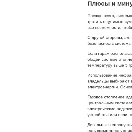
Плюсы и мину
Прежде всего, систем
тратить ощутимые сум
все возможности, чтоб
С другой стороны, эк
безопасность системы
Если гараж располага
общей системе отопле
температуру выше 5 г
Использование инфрак
владельцы выбирают э
электроэнергии. Осно
Газовое отопление ид
центральным системам.
электрические подключ
устройства или если н
Дизельные теплопушки
есть возможность при