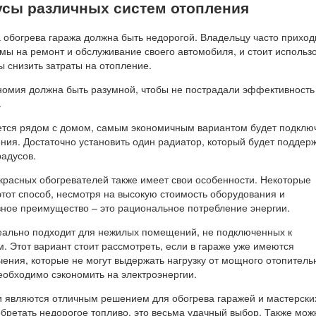
сы различных систем отопления
а обогрева гаража должна быть недорогой. Владельцу часто приход
мы на ремонт и обслуживание своего автомобиля, и стоит использ
ы снизить затраты на отопление.
ономия должна быть разумной, чтобы не пострадали эффективность
.
ется рядом с домом, самым экономичным вариантом будет подклю
ния. Достаточно установить один радиатор, который будет поддер
радусов.
расных обогревателей также имеет свои особенности. Некоторые
тот способ, несмотря на высокую стоимость оборудования и
вное преимущество – это рациональное потребление энергии.
еально подходит для нежилых помещений, не подключенных к
 Этот вариант стоит рассмотреть, если в гараже уже имеются
ения, которые не могут выдержать нагрузку от мощного отопитель
еобходимо сэкономить на электроэнергии.
 являются отличным решением для обогрева гаражей и мастерски
обретать недорогое топливо, это весьма удачный выбор. Также мож