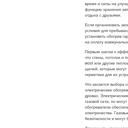
время и силы на улуч
функцию хранения авт
отдыха с друзьями.
Если организовать эк
условия для пребыван
установить обогрев га
на оплату коммунальны
Первым шагом к эффек
что стены, потолок и 
wool или другие тепл
щелей, которые могут
герметики для их устр
Что касается выбора 
электрические обогрев
дровах. Электрически
газовой сети, но могу
обогреватели обеспеч
электричества. Газов
безопасности и могут 
Для защиты от замерз