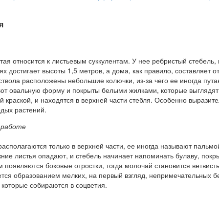
я
ая относится к листьевым суккулентам. У нее ребристый стебель,
х достигает высоты 1,5 метров, а дома, как правило, составляет от
ствола расположены небольшие колючки, из-за чего ее иногда пута
еют овальную форму и покрыты белыми жилками, которые выглядят 
й краской, и находятся в верхней части стебля. Особенно выразит
одых растений.
 работе
я располагаются только в верхней части, ее иногда называют пальмо
ние листья опадают, и стебель начинает напоминать булаву, покр
 появляются боковые отростки, тогда молочай становится ветвист
тся образованием мелких, на первый взгляд, непримечательных б
 которые собираются в соцветия.