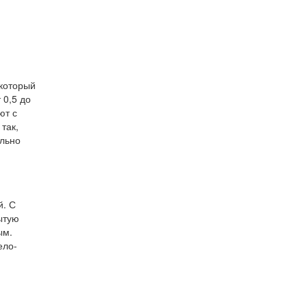
 который
 0,5 до
ют с
так,
ельно
й. С
ытую
ым.
ело-