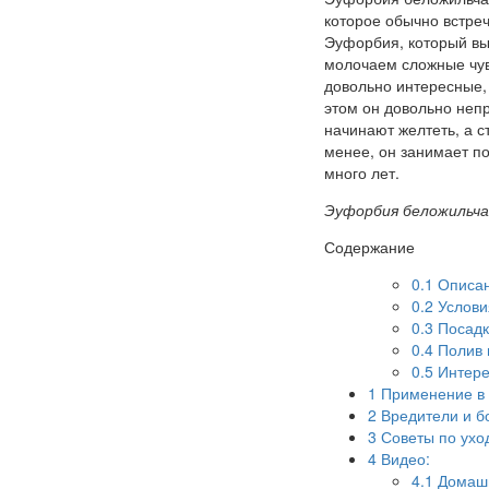
которое обычно встре
Эуфорбия, который выд
молочаем сложные чувс
довольно интересные,
этом он довольно непр
начинают желтеть, а с
менее, он занимает по
много лет.
Эуфорбия беложильча
Содержание
0.1
Описан
0.2
Услови
0.3
Посадк
0.4
Полив 
0.5
Интере
1
Применение в 
2
Вредители и б
3
Советы по ухо
4
Видео:
4.1
Домашн