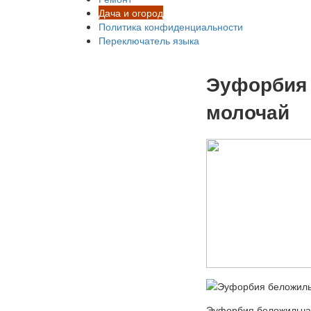
Дача и огород
Политика конфиденциальности
Переключатель языка
Эуфорбия 
молочай
Эуфорбия беложильчат