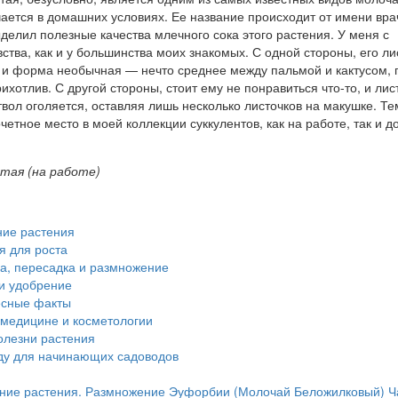
чается в домашних условиях. Ее название происходит от имени вра
елил полезные качества млечного сока этого растения. У меня с
тва, как и у большинства моих знакомых. С одной стороны, его ли
 и форма необычная — нечто среднее между пальмой и кактусом, 
ихотлив. С другой стороны, стоит ему не понравиться что-то, и лис
твол оголяется, оставляя лишь несколько листочков на макушке. Те
четное место в моей коллекции суккулентов, как на работе, так и д
тая (на работе)
ие растения
я для роста
а, пересадка и размножение
и удобрение
сные факты
медицине и косметологии
олезни растения
ду для начинающих садоводов
ие растения. Размножение Эуфорбии (Молочай Беложилковый) Ча