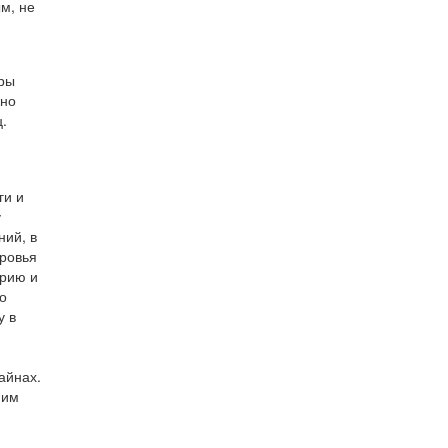
м, не
иры
жно
ц.
ги и
у
ний, в
оровья
ерию и
о
у в
айнах.
 им