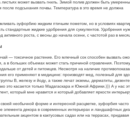
на листьях может вызвать гниль. Зимой полив должен быть умеренны
см после подсыхания почвы. Температура в это время не должна
мливать эуфорбию жидким птичьим пометом, но в условиях кварт
ать стандартные жидкие удобрения для суккулентов. Удобрения ну
д активного роста, с весны до начала осени, с частотой раз в меся
ы
ай — токсичное растение. Его млечный сок способен вызвать ожо
и, а в больших объемах может стать причиной отравления. Поэтом
одальше от детей и питомцев. Несмотря на наличие противопоказа
ания его применяют в медицине: производят мед, полезный для зд
руппы В, железу и йоду, а также лечат экземы, дерматиты, дизент
о это касается только Мадагаскара и Южной Африки.))) А у нас эт
лент, который мне нравится и который добавляет яркости интерьер
я своей необычной форме и интересной расцветке, эуфорбия часто
тве элемента декора в современных интерьерах и ландшафтных диз
ательным акцентом в кактусовых садах или на террасах, придавая