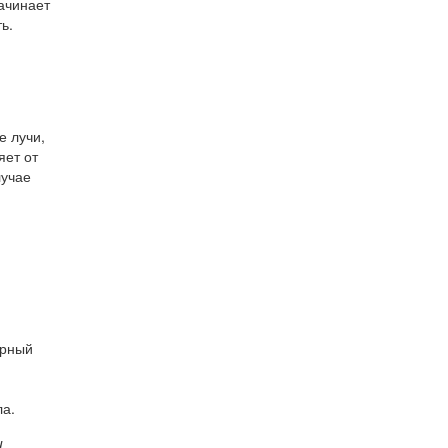
ачинает
ь.
е лучи,
яет от
лучае
орный
ла.
и