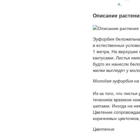
я.
Описание растени
Эуфорбия беложильчат
в естественных условия
1 метра. На верхушке 
кактусами. Листья им
будто их нанесли бело
жилки выглядят у мол
Молодая эуфорбия на
Из-за того, что листь
течением времени ниж
шипами. Иногда на нем
Цветение сопровождае
коричневых цветочков,
Цветение