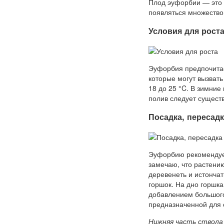
Плод эуфорбии — это 
появляться множество
Условия для рост
Эуфорбия предпочитае
которые могут вызвать
18 до 25 °C. В зимние
полив следует существ
Посадка, пересад
Эуфорбию рекомендуетс
замечаю, что растению
деревенеть и истончат
горшок. На дно горшка
добавлением большого
предназначенной для с
Нижняя часть ствола