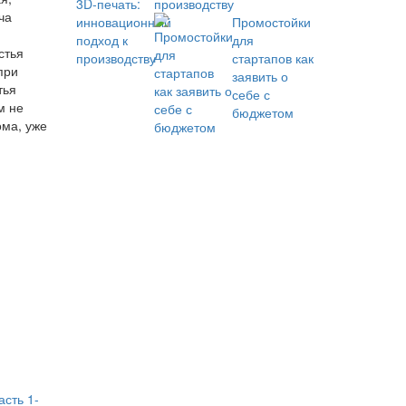
производству
ча
Промостойки
для
стья
стартапов как
при
заявить о
тья
себе с
м не
бюджетом
ома, уже
сть 1-