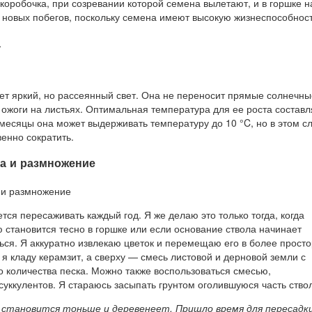
коробочка, при созревании которой семена вылетают, и в горшке н
 новых побегов, поскольку семена имеют высокую жизнеспособност
а
т яркий, но рассеянный свет. Она не переносит прямые солнечны
 ожоги на листьях. Оптимальная температура для ее роста составл
 месяцы она может выдерживать температуру до 10 °C, но в этом с
енно сократить.
ка и размножение
я пересаживать каждый год. Я же делаю это только тогда, когда
 становится тесно в горшке или если основание ствола начинает
ься. Я аккуратно извлекаю цветок и перемещаю его в более прост
 я кладу керамзит, а сверху — смесь листовой и дерновой земли с
 количества песка. Можно также воспользоваться смесью,
уккулентов. Я стараюсь засыпать грунтом оголившуюся часть ство
 становится тоньше и деревенеет. Пришло время для пересадк