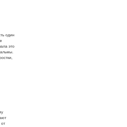
ть один
е
чала это
пальмы.
ростки,
му
нают
 от