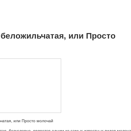
беложильчатая, или Просто
ая, безусловно, является одним из самых известных видов молоча