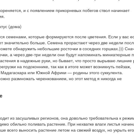
кореняется, и с появлением прикорневых побегов ствол начинает
ия.
ктус (дома)
я семенами, которые формируются после цветения. Если у вас ес
нет значительно больше. Семена прорастают через две недели посл
можете обнаружить небольшие росточки в соседних горшках.))) Сна
очки, а через две-три недели они будут напоминать миниатюрные 
астения в надежные руки, но бывает, что просто вырываю лишние 
егрузки на подоконнике, так как в итоге может возникнуть пейзаж,
Мадагаскара или Южной Африки — родины этого суккулента.
ожно размножать черенкованием, но этот метод я никогда не
е
одит из засушливых регионов, она довольно требовательна к режи
димо обильно поливать растение. При нехватке влаги листья начи
чше всего выносить растение летом на свежий воздух, но укрыть его