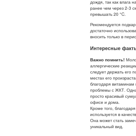
дождя, так как влага 
ранее чем через 2-3 
превышать 20 °C.
Рекомендуется подкар
достаточно использов
вносить только в перио
Интересные факт
Важно помнить!
Молоч
аллергические реакци
следует держать его п
местах его произраст
благодаря витаминам г
проблемы с ЖКТ. Однак
просто красивый сукку
офисе и дома.
Кроме того, благодар
используется в качес
Она может стать замеч
уникальный вид.