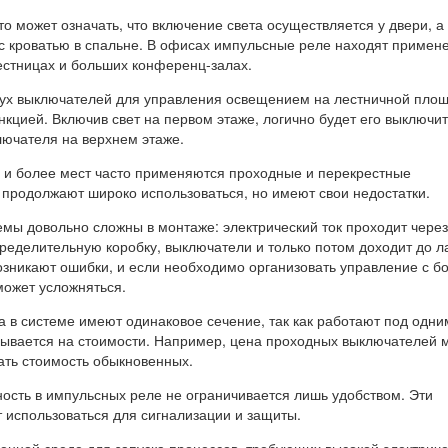
то может означать, что включение света осуществляется у двери, а
 кроватью в спальне. В офисах импульсные реле находят примен
естницах и больших конференц-залах.
ух выключателей для управления освещением на лестничной пло
кцией. Включив свет на первом этаже, логично будет его выключит
ючателя на верхнем этаже.
х и более мест часто применяются проходные и перекрестные
 продолжают широко использоваться, но имеют свои недостатки.
емы довольно сложны в монтаже: электрический ток проходит через
ределительную коробку, выключатели и только потом доходит до л
озникают ошибки, и если необходимо организовать управление с б
может усложняться.
а в системе имеют одинаковое сечение, так как работают под одни
зывается на стоимости. Например, цена проходных выключателей 
ать стоимость обыкновенных.
ность в импульсных реле не ограничивается лишь удобством. Эти
т использоваться для сигнализации и защиты.