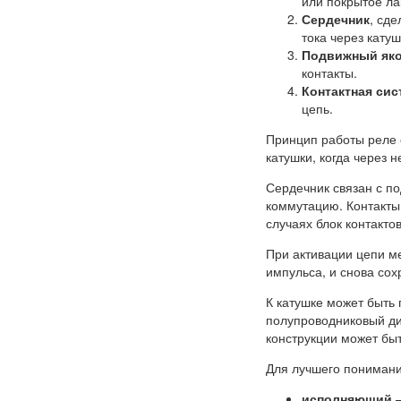
или покрытое ла
Сердечник
, сд
тока через катуш
Подвижный як
контакты.
Контактная сис
цепь.
Принцип работы реле 
катушки, когда через 
Сердечник связан с п
коммутацию. Контакты
случаях блок контакто
При активации цепи м
импульса, и снова со
К катушке может быть
полупроводниковый ди
конструкции может бы
Для лучшего понимания
исполняющий
–