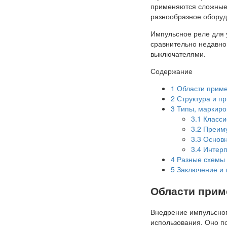
применяются сложные 
разнообразное оборуд
Импульсное реле для 
сравнительно недавно
выключателями.
Содержание
1
Области приме
2
Структура и п
3
Типы, маркиро
3.1
Класси
3.2
Преиму
3.3
Основн
3.4
Интерп
4
Разные схемы
5
Заключение и 
Области прим
Внедрение импульсног
использования. Оно п