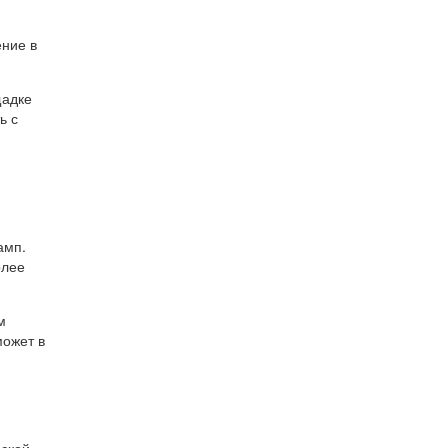
ение в
щадке
ь с
амп.
олее
м
может в