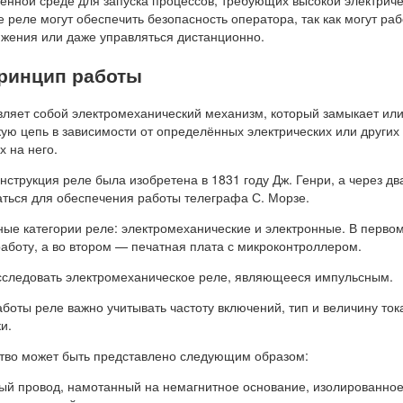
енной среде для запуска процессов, требующих высокой электрич
реле могут обеспечить безопасность оператора, так как могут раб
яжения или даже управляться дистанционно.
принцип работы
авляет собой электромеханический механизм, который замыкает ил
ую цепь в зависимости от определённых электрических или других
 на него.
струкция реле была изобретена в 1831 году Дж. Генри, а через дв
аться для обеспечения работы телеграфа С. Морзе.
ные категории реле: электромеханические и электронные. В перво
аботу, а во втором — печатная плата с микроконтроллером.
следовать электромеханическое реле, являющееся импульсным.
оты реле важно учитывать частоту включений, тип и величину тока
и.
ство может быть представлено следующим образом:
ый провод, намотанный на немагнитное основание, изолированное