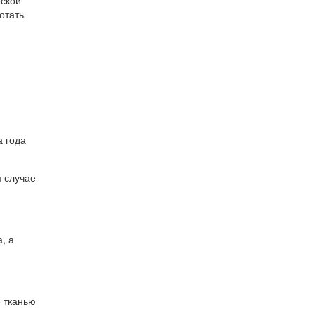
еской
отать
и
а года
м случае
, а
 тканью