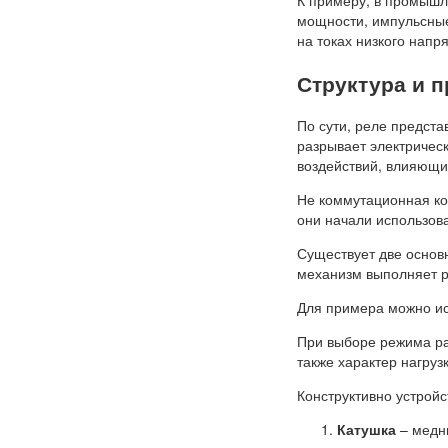
К примеру, в промышл
мощности, импульсные 
на токах низкого напр
Структура и 
По сути, реле предст
разрывает электрическ
воздействий, влияющих
Не коммутационная кон
они начали использов
Существует две основ
механизм выполняет р
Для примера можно ис
При выборе режима раб
также характер нагрузк
Конструктивно устрой
Катушка
– медн