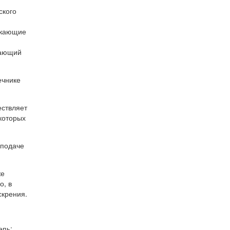
ского
мыкающие
вающий
ечнике
ествляет
которых
 подаче
же
о, в
скрения.
епь;