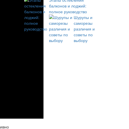
Этапы остекления
балконов и лоджий:
полное руководство
Шурупы и
саморезы
различия и
советы по
выбору
тивно