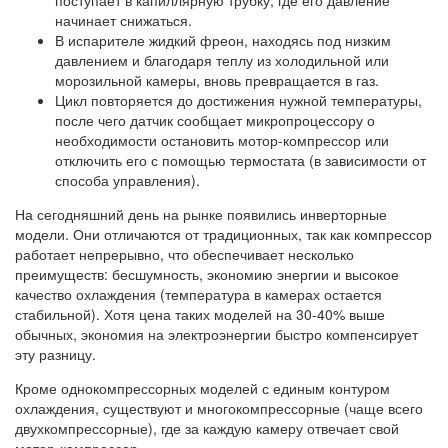
поступает в капиллярную трубку, где его давление
начинает снижаться.
В испарителе жидкий фреон, находясь под низким
давлением и благодаря теплу из холодильной или
морозильной камеры, вновь превращается в газ.
Цикл повторяется до достижения нужной температуры,
после чего датчик сообщает микропроцессору о
необходимости остановить мотор-компрессор или
отключить его с помощью термостата (в зависимости от
способа управления).
На сегодняшний день на рынке появились инверторные
модели. Они отличаются от традиционных, так как компрессор
работает непрерывно, что обеспечивает несколько
преимуществ: бесшумность, экономию энергии и высокое
качество охлаждения (температура в камерах остается
стабильной). Хотя цена таких моделей на 30-40% выше
обычных, экономия на электроэнергии быстро компенсирует
эту разницу.
Кроме однокомпрессорных моделей с единым контуром
охлаждения, существуют и многокомпрессорные (чаще всего
двухкомпрессорные), где за каждую камеру отвечает свой