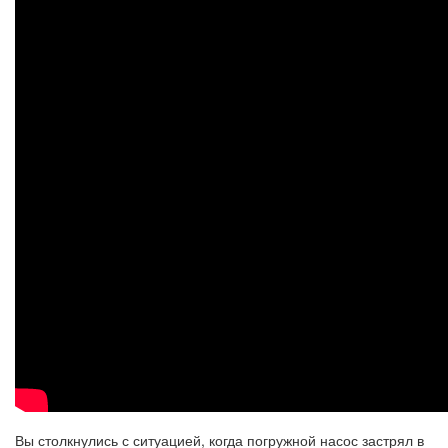
Вы столкнулись с ситуацией, когда погружной насос застрял в