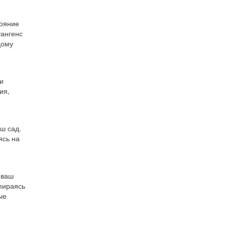
тояние
тангенс
дому
ш сад.
ясь на