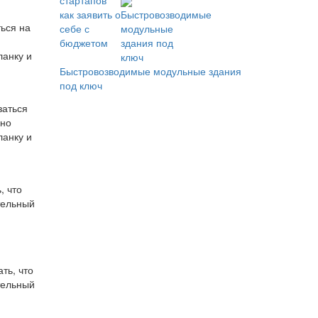
ться на
ланку и
Быстровозводимые модульные здания
под ключ
, что
тельный