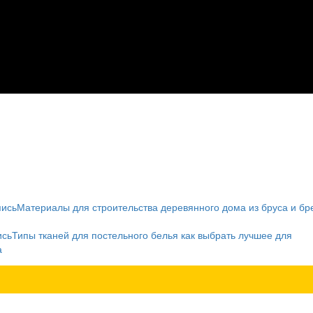
пись
Материалы для строительства деревянного дома из бруса и бр
ись
Типы тканей для постельного белья как выбрать лучшее для
а