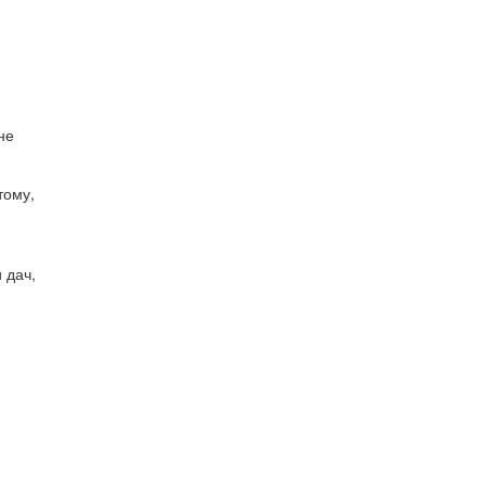
не
тому,
 дач,