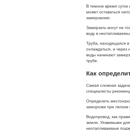
В темное время суток 
может оставаться неп
замерзанию.
Замерзать могут не т
воду в неотапливаемы
Труба, находящаяся в
охлаждаться, и через
воды начинают замерз
трубе.
Как определи
Самая сложная задача
специалисты рекоменд
Определить местонахо
заморозки при легком
Водопровод, как прави
земли. Уязвимыми для
неотапливаемые подз