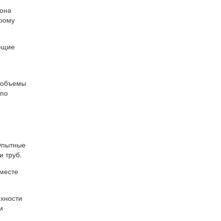
 она
трому
ающие
е объемы
 по
 Опытные
и труб.
 месте
рхности
и