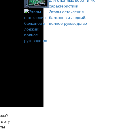
для откатных ворот и их
характеристики
Этапы остекления
балконов и лоджий:
полное руководство
розе?
ь эту
оты