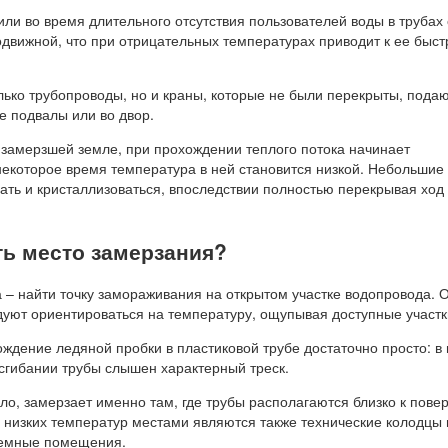
или во время длительного отсутствия пользователей воды в трубах
одвижной, что при отрицательных температурах приводит к ее быс
олько трубопроводы, но и краны, которые не были перекрыты, под
е подвалы или во двор.
 замерзшей земле, при прохождении теплого потока начинает
 некоторое время температура в ней становится низкой. Небольши
ать и кристаллизоваться, впоследствии полностью перекрывая ход
ть место замерзания?
 – найти точку замораживания на открытом участке водопровода.
уют ориентироваться на температуру, ощупывая доступные участк
ждение ледяной пробки в пластиковой трубе достаточно просто: в
 сгибании трубы слышен характерный треск.
ло, замерзает именно там, где трубы располагаются близко к пове
 низких температур местами являются также технические колодцы 
емные помещения.