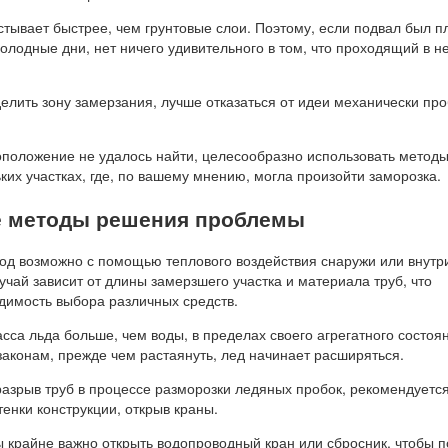
стывает быстрее, чем грунтовые слои. Поэтому, если подвал был п
холодные дни, нет ничего удивительного в том, что проходящий в н
елить зону замерзания, лучше отказаться от идеи механически пр
оположение не удалось найти, целесообразно использовать метод
ких участках, где, по вашему мнению, могла произойти заморозка.
 методы решения проблемы
од возможно с помощью теплового воздействия снаружи или внутр
чай зависит от длины замерзшего участка и материала труб, что
димость выбора различных средств.
асса льда больше, чем воды, в пределах своего агрегатного состоя
законам, прежде чем растаянуть, лед начинает расширяться.
разрыв труб в процессе разморозки ледяных пробок, рекомендуетс
тенки конструкции, открыв краны.
 крайне важно открыть водопроводный кран или сбросник, чтобы п