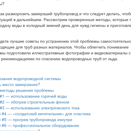
ы?
ак разморозить замерзший трубопровод и что следует делать, что
туаций в дальнейшем. Рассмотрим проверенные методы, которые 
подачу воды в холодный зимний день для нужд гигиены и приготовл
йдете лучшие советы по устранению этой проблемы самостоятельн
одящие для труб разных материалов. Чтобы облегчить понимание
 мы подготовили иллюстративные фотографии и видеоматериалы с
рекомендациями по спасению водопроводных труб от льда.
зания водопроводной системы
ь место замерзания?
методы решения проблемы
#1 — использование горячей воды
#2 — обогрев строительным феном
#3 — использование электрического тока
 #4 — «солдатский кипятильник» для пластика
 #5 — прогрев трубопровода изнутри
 #6 — профессиональное оборудование
замерзания системы?