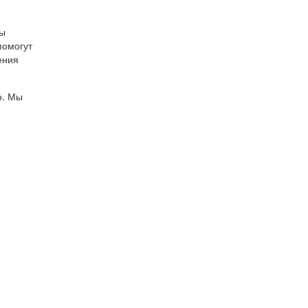
бы
помогут
ения
о. Мы