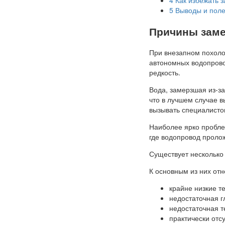
5
Выводы и поле
Причины заме
При внезапном похоло
автономных водопров
редкость.
Вода, замерзшая из-за
что в лучшем случае в
вызывать специалистов
Наиболее ярко пробле
где водопровод проло
Существует несколько
К основным из них отн
крайне низкие т
недостаточная г
недостаточная т
практически отс