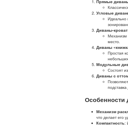
Прямые диван
Классичес
Угловые дива
Идеально 
зонирован
Диваны-кроват
Механизм 
место.
Диваны «книжк
Простая ко
небольши
Модульные ди
Состоят и
Диваны с отто
Позволяют
подставка 
Особенности 
Механизм раск
что делает его 
Компактность
: