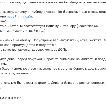
ространство, где будет стоять диван, чтобы убедиться, что он впиш
 высоту, ширину и глубину дивана. Что б ознакомиться с каталого
ужно
перейти на сайт
.
иль
:
стиль, который соответствует Вашему интерьеру (классический,
ый, минималистичный и т.д.).
внимание на обивку. Популярные варианты: ткань, кожа, экокожа. 
еет свои преимущества и недостатки.
в качестве каркаса (дерево, металл, ДСП).
уйте диван перед покупкой. Обратите внимание на мягкость и подд
ость
:
н будет использоваться как спальное место, выберите модель с хо
м раскладывания.
е, сколько Вы готовы потратить. Диваны бывают в разных ценовых
.
диванов: