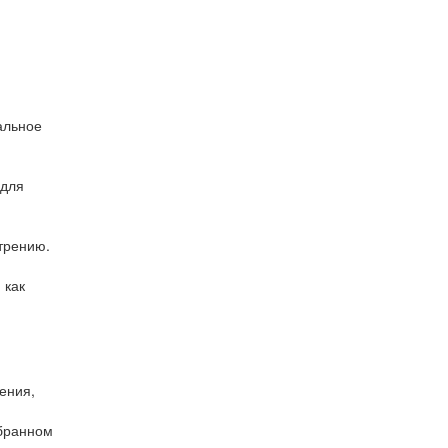
альное
 для
трению.
 как
ения,
обранном