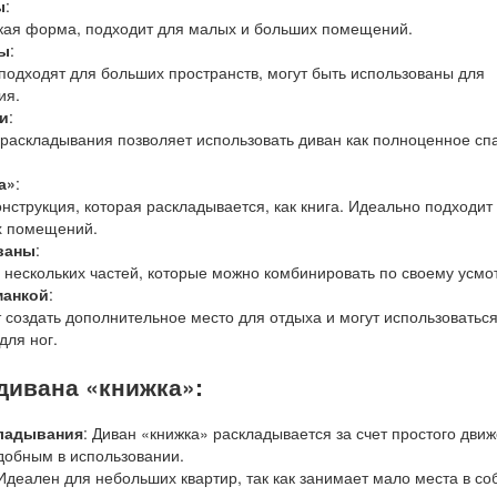
ы
:
кая форма, подходит для малых и больших помещений.
ны
:
подходят для больших пространств, могут быть использованы для
ия.
и
:
раскладывания позволяет использовать диван как полноценное сп
а»
:
нструкция, которая раскладывается, как книга. Идеально подходит
х помещений.
ваны
:
з нескольких частей, которые можно комбинировать по своему усмо
манкой
:
 создать дополнительное место для отдыха и могут использоваться
для ног.
дивана «книжка»:
ладывания
: Диван «книжка» раскладывается за счет простого движ
удобным в использовании.
 Идеален для небольших квартир, так как занимает мало места в с