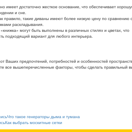
чно имеет достаточно жесткое основание, что обеспечивает хорош
идении и сне.
Как правило, такие диваны имеют более низкую цену по сравнению 
змами раскладывания.
 «книжка» могут быть выполнены в различных стилях и цветах, что
ть подходящий вариант для любого интерьера.
 от Ваших предпочтений, потребностей и особенностей пространст
те все вышеперечисленные факторы, чтобы сделать правильный в
пись
Что такое генераторы дыма и тумана
ись
Как выбрать москитные сетки