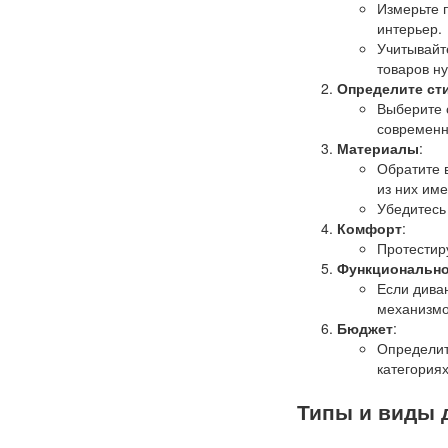
Измерьте п
интерьер.
Учитывайте
товаров н
Определите ст
Выберите 
современн
Материалы
:
Обратите 
из них им
Убедитесь 
Комфорт
:
Протестир
Функциональн
Если дива
механизмо
Бюджет
:
Определит
категориях
Типы и виды 