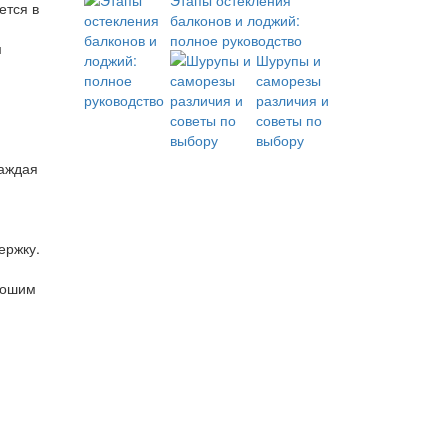
Этапы остекления
ется в
балконов и лоджий:
полное руководство
м
Шурупы и
саморезы
различия и
советы по
выбору
Каждая
ержку.
рошим