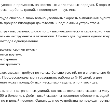
 успешно применять на несвязных и пластичных породах. К первы
ески, щебень, гравий, к последним — суглинки.
труда способна значительно увеличить скорость выполнения бурит
ить процесс благодаря двигателям и подъемным устройствам.
х грунтов, отличающихся по физико-механическим характеристика
азные инструменты и технологии. Обычно для бурения одного вод
 методов одновременно.
кважины своими руками
рятся вручную
ов бурения
 инструмента
аких скважин требует не только больше усилий, но и значительно 
. Профессионалы могут завершить работы за 5-10 дней, а для
ния может понадобиться несколько недель, а то и месяцев.
аты стоят затраченных усилий, так как артезианские скважины могу
 50 и более лет. Дебит такой скважины позволяет обеспечить водой
 но и целый поселок. Однако для ее устройства не подходят ручны