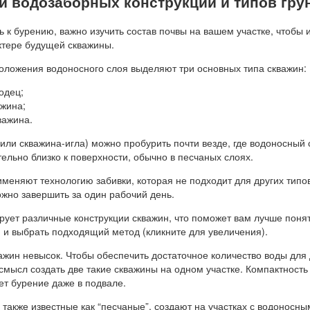
и водозаборных конструкций и типов гру
 к бурению, важно изучить состав почвы на вашем участке, чтобы 
ктере будущей скважины.
положения водоносного слоя выделяют три основных типа скважин:
одец;
жина;
важина.
или скважина-игла) можно пробурить почти везде, где водоносный 
ельно близко к поверхности, обычно в песчаных слоях.
именяют технологию забивки, которая не подходит для других типо
ожно завершить за один рабочий день.
рует различные конструкции скважин, что поможет вам лучше поня
 и выбрать подходящий метод (кликните для увеличения).
ажин невысок. Чтобы обеспечить достаточное количество воды для
 смысл создать две такие скважины на одном участке. Компактность
ет бурение даже в подвале.
также известные как “песчаные”, создают на участках с водоносны