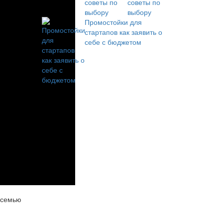
советы по
выбору
Промостойки для
стартапов как заявить о
себе с бюджетом
 семью