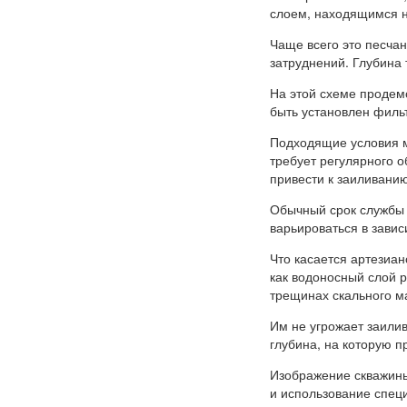
слоем, находящимся н
Чаще всего это песча
затруднений. Глубина 
На этой схеме продем
быть установлен фильт
Подходящие условия м
требует регулярного о
привести к заиливанию
Обычный срок службы т
варьироваться в завис
Что касается артезиан
как водоносный слой 
трещинах скального м
Им не угрожает заилив
глубина, на которую п
Изображение скважины
и использование спец