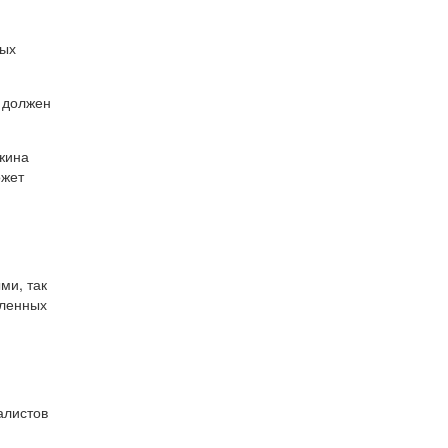
бых
 должен
ажина
ожет
ми, так
сленных
алистов