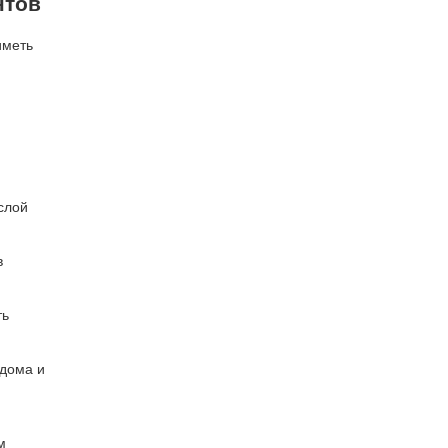
нтов
иметь
слой
в
ть
 дома и
м