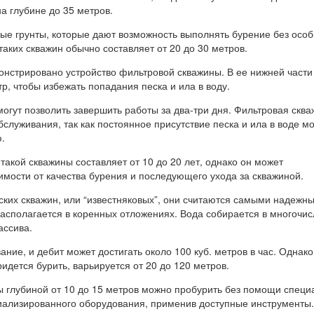
а глубине до 35 метров.
ные грунты, которые дают возможность выполнять бурение без осо
таких скважин обычно составляет от 20 до 30 метров.
онстрировано устройство фильтровой скважины. В ее нижней части
р, чтобы избежать попадания песка и ила в воду.
огут позволить завершить работы за два-три дня. Фильтровая скв
бслуживания, так как постоянное присутствие песка и ила в воде м
.
акой скважины составляет от 10 до 20 лет, однако он может
имости от качества бурения и последующего ухода за скважиной.
ских скважин, или “известняковых”, они считаются самыми надежны
располагается в коренных отложениях. Вода собирается в многочи
ассива.
ание, и дебит может достигать около 100 куб. метров в час. Однако
ридется бурить, варьируется от 20 до 120 метров.
 глубиной от 10 до 15 метров можно пробурить без помощи специ
иализированного оборудования, применив доступные инструменты.