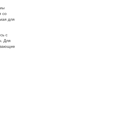
 мы
я со
мая для
сь с
ы. Для
ывающие