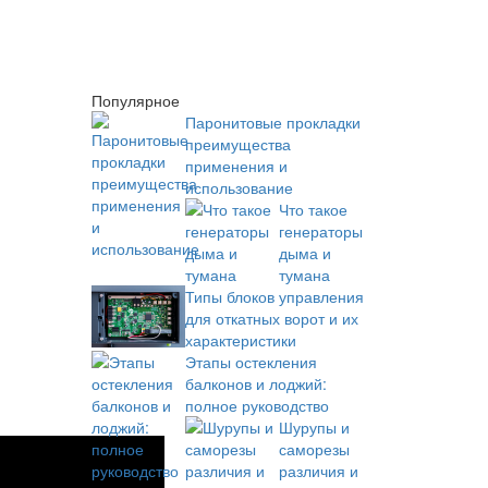
Популярное
Паронитовые прокладки
преимущества
применения и
использование
Что такое
генераторы
дыма и
тумана
Типы блоков управления
для откатных ворот и их
характеристики
Этапы остекления
балконов и лоджий:
полное руководство
Шурупы и
саморезы
различия и