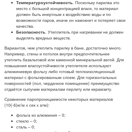
Температуроустойчивость
. Поскольку парилка это
место с большой концентрацией влаги, то материал
должен быть инертным к воздействию воды и по
возможности паров, иначе он намокнет и потеряет свои
качества.
Безопасность
. Утеплитель при нагревании не должен
выделять вредных веществ.
Вариантов, чем утеплить парилку в бане, достаточно много.
Например, стены и потолок внутри предпочтительнее
утеплить базальтовой или каменной минеральной ватой. Для
повышения влагоустойчивости утеплителя используют
алюминиевую фольгу либо готовый теплоизоляционный
материал с фольгированным слоем. Для горизонтальных
поверхностей (пол, чердачное помещение) преимущество
отдаётся сыпучим материалам перлиту или керамзиту.
Сравнение паропроницаемости некоторых материалов
(10(-6)кг/м х сек х атм):
фольга из алюминия – 0;
стекло – 0;
сталь – 0;