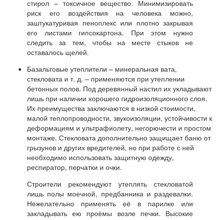
стирол – токсичное вещество. Минимизировать
риск его воздействия на человека можно,
заштукатуривая пеноплекс или плотно закрывая
его листами гипсокартона. При этом нужно
следить за тем, чтобы на месте стыков не
оставалось щелей.
Базальтовые утеплители – минеральная вата,
стекловата и т. д. – применяются при утеплении
бетонных полов. Под деревянный настил их укладывают
лишь при наличии хорошего гидроизоляционного слоя.
Их преимущества заключаются в низкой стоимости,
малой теплопроводности, звукоизоляции, устойчивости к
деформациям и ультрафиолету, негорючести и простом
монтаже. Стекловата дополнительно защищает баню от
грызунов и других вредителей, но при работе с ней
необходимо использовать защитную одежду,
респиратор, перчатки и очки.
Строители рекомендуют утеплять стекловатой
лишь полы моечной, предбанника и раздевалки.
Нежелательно применять её в парилке или
закладывать ею проёмы возле печки. Высокие