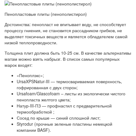
Пенопластовые плиты (пенополистирол)
Достоинства: пенопласт не впитывает воду, не способствует
процессу гниения, не становится рассадником грибков, не
выделяет токсичных веществ и является обладателем самой
низкой теплопроводности.
Толщина плит должна быть 10-25 см. В качестве альтернативы
матам можно взять набрызг. В список самых популярных
марок входят:
«Пеноплэкс»;
UrsaXPSNatur-III — термосвариваемая поверхность,
гофрированная с двух сторон;
Ursafoam/Glascofoam – листы из экологически чистого
пенопласта желтого цвета;
Натур-III-ПЗ — профнастил с предварительной
термообработкой ;
Сосед по крыше — синий сплошной лист;
Styrodur (прочные зеленые пластины немецкой
компании BASF).