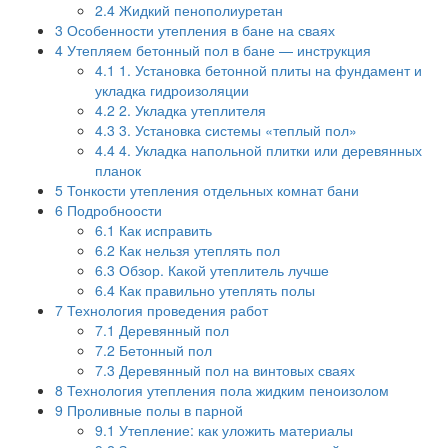
2.4
Жидкий пенополиуретан
3
Особенности утепления в бане на сваях
4
Утепляем бетонный пол в бане — инструкция
4.1
1. Установка бетонной плиты на фундамент и
укладка гидроизоляции
4.2
2. Укладка утеплителя
4.3
3. Установка системы «теплый пол»
4.4
4. Укладка напольной плитки или деревянных
планок
5
Тонкости утепления отдельных комнат бани
6
Подробноости
6.1
Как исправить
6.2
Как нельзя утеплять пол
6.3
Обзор. Какой утеплитель лучше
6.4
Как правильно утеплять полы
7
Технология проведения работ
7.1
Деревянный пол
7.2
Бетонный пол
7.3
Деревянный пол на винтовых сваях
8
Технология утепления пола жидким пеноизолом
9
Проливные полы в парной
9.1
Утепление: как уложить материалы