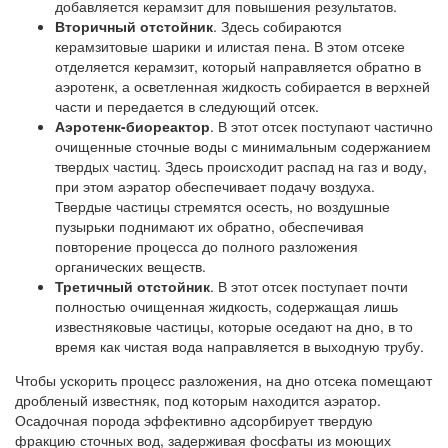
добавляется керамзит для повышения результатов.
Вторичный отстойник
. Здесь собираются
керамзитовые шарики и илистая пена. В этом отсеке
отделяется керамзит, который направляется обратно в
аэротенк, а осветленная жидкость собирается в верхней
части и передается в следующий отсек.
Аэротенк-биореактор
. В этот отсек поступают частично
очищенные сточные воды с минимальным содержанием
твердых частиц. Здесь происходит распад на газ и воду,
при этом аэратор обеспечивает подачу воздуха.
Твердые частицы стремятся осесть, но воздушные
пузырьки поднимают их обратно, обеспечивая
повторение процесса до полного разложения
органических веществ.
Третичный отстойник
. В этот отсек поступает почти
полностью очищенная жидкость, содержащая лишь
известняковые частицы, которые оседают на дно, в то
время как чистая вода направляется в выходную трубу.
Чтобы ускорить процесс разложения, на дно отсека помещают
дробленый известняк, под которым находится аэратор.
Осадочная порода эффективно адсорбирует твердую
фракцию сточных вод, задерживая фосфаты из моющих