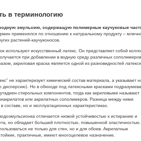
ть в терминологию
водную эмульсию, содержащую полимерные каучуковые част
рмин применялся по отношению к натуральному продукту – млечн
ругих растений-каучуконосов.
сок используют искусственный латекс. Он представляет собой колл
олучается при добавлении в водную среду различных сополимеров, 
азом, акриловая краска является одной из разновидностей латекс
екс” не характеризует химический состав материала, а указывает н
 дисперсию). Но в обиходе под латексными красками подразумев
бутадиен-стирольных компонентов, тогда как акриловыми называют
лиакрилатов или акрилатных сополимеров. Разница между ними
 в составе, но и эксплуатационных характеристиках.
водоэмульсионка отличается низкой устойчивостью к истиранию и
та, но обладает большей плотностью, повышенной эластичностью.
ользоваться не только для стен, но и для обоев. Акрилатные
стойкие, практичные, имеют многоцелевое назначение.