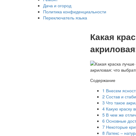
Дача и огород
Политика конфиденциальности
Переключатель языка
Какая кра
акриловая
Содержание
1
Внесем ясност
2
Состав и стаб
3
Что такое акри
4
Какую краску в
5
В чем же отлич
6
Основные дост
7
Некоторые кри
8
Латекс – нату