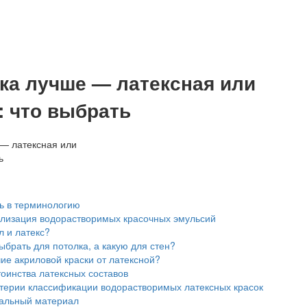
ска лучше — латексная или
: что выбрать
ь в терминологию
илизация водорастворимых красочных эмульсий
л и латекс?
ыбрать для потолка, а какую для стен?
ие акриловой краски от латексной?
оинства латексных составов
терии классификации водорастворимых латексных красок
ральный материал