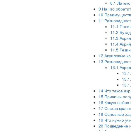
8.1
Латекс
9
На что обратит
10
Преимущества
11
Разновидност
11.1
Полив
11.2
Бутад
11.3
Акрил
11.4
Акрил
11.5
Резин
12
Акриловые кр
13
Разновиднос
13.1
Акрил
13.1
13.1
13.1
14
Что такое акр
15
Причины попу
16
Какую выбрат
17
Состав красо
18
Основные хар
19
Что нужно уч
20
Подведение и