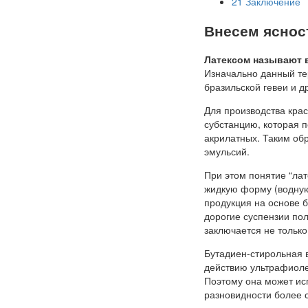
21
Заключение
Внесем яснос
Латексом называют 
Изначально данный те
бразильской гевеи и д
Для производства кра
субстанцию, которая п
акрилатных. Таким обр
эмульсий.
При этом понятие “лат
жидкую форму (водную
продукция на основе 
дорогие суспензии по
заключается не только
Бутадиен-стирольная 
действию ультрафиоле
Поэтому она может исп
разновидности более 