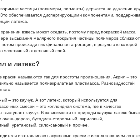
творимые частицы (полимеры, пигменты) держатся на удалении дру
я. Это обеспечивается диспергирующими компонентами, поддержи
нции латекса.
хранении взвесь может оседать, поэтому перед покраской масса
ере высыхания малярного покрытия частицы полимеров сближают
 потом происходит их финальная агрегация, в результате которой
но эластичный отделочный слой.
ил и латекс?
 краски называются так для простоты произношения. Акрил – это
вильно называется полиакрилатная пластмасса. Разновидностей
много.
ый – это каучук. А вот латекс, который используется для
расочных смесей – это коллоидная система, где в качестве
 выступает каучук. В зависимости от природы каучука латекс быва
о очень дорого, бутадиен-стирольный, акриловый,
ный, уретановый, силоксановый и прочее.
одители изготавливают акриловые краски с использованием латек