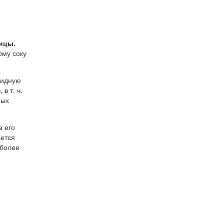
ицы.
ому соку
оидную
в т. ч.
ных
а его
ается
 более