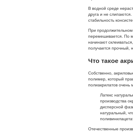
В водной среде нерас
друга и не слипаютс
стабильность консисте
При продолжительном 
перемешивается. По м
начинают склеиваться,
получается прочный, 
Что такое акр
Собственно, акриловые
полимер, который пра
полиакрилатов очень 
Латекс натуральн
производства ок
дисперсной фазы
натуральный, чт
поливинилацетат
Отечественные произв