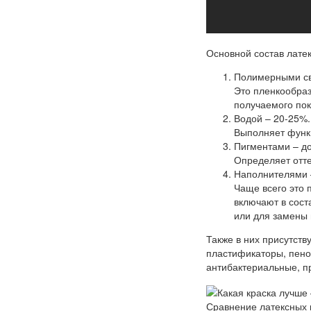
Основной состав лате
Полимерными св
Это пленкообра
получаемого по
Водой – 20-25%.
Выполняет функ
Пигментами – д
Определяет отте
Наполнителями 
Чаще всего это 
включают в сос
или для замены 
Также в них присутств
пластификаторы, пеног
антибактериальные, п
Сравнение латексных 