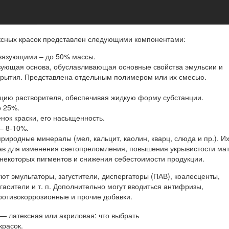
ксных красок представлен следующими компонентами:
язующими – до 50% массы.
зующая основа, обуславливающая основные свойства эмульсии и
крытия. Представлена отдельным полимером или их смесью.
цию растворителя, обеспечивая жидкую форму субстанции.
о 25%.
нок краски, его насыщенность.
– 8-10%.
природные минералы (мел, кальцит, каолин, кварц, слюда и пр.). И
тав для изменения светопреломления, повышения укрывистости ма
некоторых пигментов и снижения себестоимости продукции.
уют эмульгаторы, загустители, диспергаторы (ПАВ), коалесценты,
асители и т. п. Дополнительно могут вводиться антифризы,
ротивокоррозионные и прочие добавки.
красок.