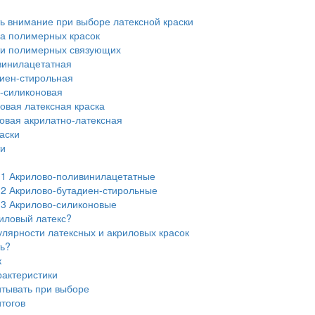
ь внимание при выборе латексной краски
 полимерных красок
и полимерных связующих
инилацетатная
иен-стирольная
-силиконовая
овая латексная краска
овая акрилатно-латексная
аски
ти
.1
Акрилово-поливинилацетатные
.2
Акрилово-бутадиен-стирольные
.3
Акрилово-силиконовые
иловый латекс?
лярности латексных и акриловых красок
ь?
к
актеристики
итывать при выборе
тогов