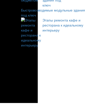
Быстровозводимые модульные здания
под ключ
Этапы ремонта кафе и
ресторана к идеальному
интерьеру