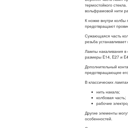
термостойкого стекла.
вольфрамовой нити раб
К ножке внутри колбы
предотвращают провис
Сужающаяся часть кол
резьба устанавливает 
Лампы накаливания в 
размеры E14, E27 и E
Дополнительный конта
предотвращающее его 
В классических лампа
нить накала;
колбовая часть;
рабочие электро
Другие элементы могут
особенностей.