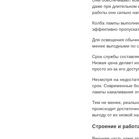
даже при длительном 
работы они сильно наг
Колба лампы выполнен
эффективно пропускат
Для освещения обычно
менее выгодными по с
Срок службы составляе
Низкая цена делает и
просто из-за его досту
Несмотря на недостатк
срок. Современные бо
лампы накаливания эт
Тем не менее, реальн
происходит достаточн
выгоду от их низкой н
Строение и работ
Верхняя часть ламп п