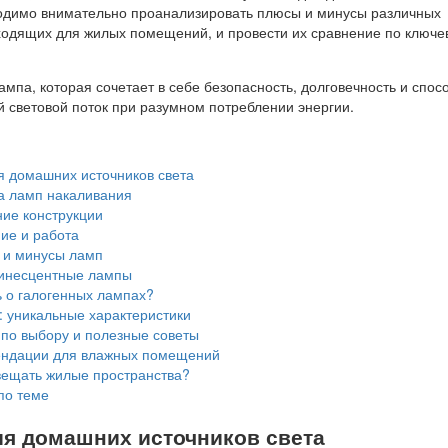
одимо внимательно проанализировать плюсы и минусы различных
дходящих для жилых помещений, и провести их сравнение по ключ
мпа, которая сочетает в себе безопасность, долговечность и спос
й световой поток при разумном потреблении энергии.
 домашних источников света
а ламп накаливания
ие конструкции
ие и работа
и минусы ламп
инесцентные лампы
ь о галогенных лампах?
 уникальные характеристики
по выбору и полезные советы
ндации для влажных помещений
вещать жилые пространства?
по теме
я домашних источников света