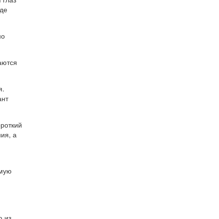
оде
но
аются
я.
ант
ороткий
ия, а
емую
ю из