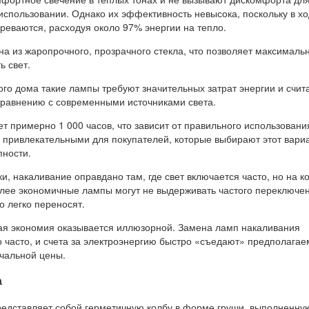
использовании. Однако их эффективность невысока, поскольку в х
реваются, расходуя около 97% энергии на тепло.
а из жаропрочного, прозрачного стекла, что позволяет максималь
ь свет.
го дома такие лампы требуют значительных затрат энергии и счит
равнению с современными источниками света.
т примерно 1 000 часов, что зависит от правильного использовани
х привлекательными для покупателей, которые выбирают этот вари
пности.
и, накаливание оправдано там, где свет включается часто, но на к
лее экономичные лампы могут не выдерживать частого переключен
о легко переносят.
ая экономия оказывается иллюзорной. Замена ламп накаливания
о часто, и счета за электроэнергию быстро «съедают» предполага
ачальной цены.
а
редставляет собой герметичную колбу в форме груши, выполненну