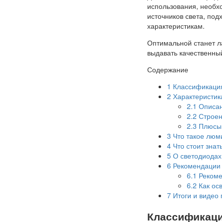
использования, необх
источников света, по
характеристикам.
Оптимальной станет ла
выдавать качественны
Содержание
1
Классификация
2
Характеристик
2.1
Описан
2.2
Строен
2.3
Плюсы 
3
Что такое люм
4
Что стоит знат
5
О светодиодах:
6
Рекомендации 
6.1
Рекоме
6.2
Как ос
7
Итоги и видео 
Классификаци