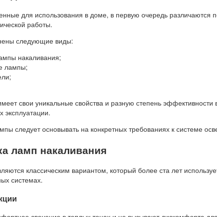
енные для использования в доме, в первую очередь различаются п
нической работы.
нены следующие виды:
ампы накаливания;
е лампы;
ели;
имеет свои уникальные свойства и разную степень эффективности 
х эксплуатации.
пы следует основывать на конкретных требованиях к системе ос
ка ламп накаливания
ляются классическим вариантом, который более ста лет используе
ых системах.
кции
фортное свечение в теплых тонах и не вызывают дискомфорта для