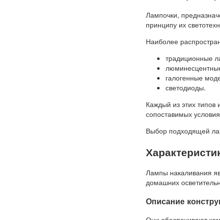
Лампочки, предназнач
принципу их светотех
Наиболее распростра
традиционные л
люминесцентны
галогенные мод
светодиоды.
Каждый из этих типов 
сопоставимых условия
Выбор подходящей лам
Характеристи
Лампы накаливания яв
домашних осветительн
Описание констру
Они обеспечивают ком