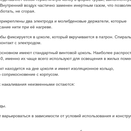
 Внутренний воздух частично заменен инертным газом, что позволя
отать, не сгорая.
 прикреплены два электрода и молибденовые держатели, которые
ание нити при её нагреве.
бы фиксируется в цоколе, который вкручивается в патрон. Спирал
контакт с электродом.
основном имеют стандартный винтовой цоколь. Наиболее распрос
40, именно их чаще всего используют для освещения в жилых пом
кт находится на дне цоколя и имеет изоляционное кольцо,
соприкосновение с корпусом.
х накаливания неизменными остаются:
ды.
 варьироваться в зависимости от условий использования и констр