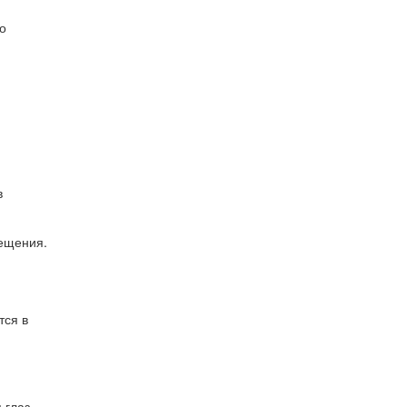
о
в
вещения.
тся в
 глаз