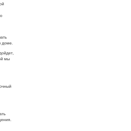
ой
но
вать
в доме.
дойдет,
ой мы
точный
ать
щения.