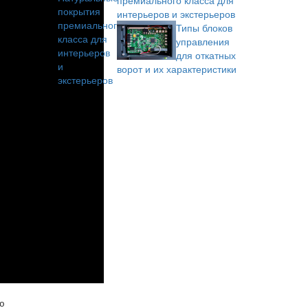
премиального класса для
интерьеров и экстерьеров
Типы блоков
управления
для откатных
ворот и их характеристики
ю