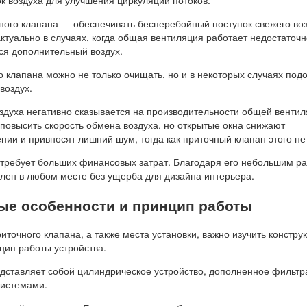
к воздуха для улучшения циркуляции потоков.
ного клапана — обеспечивать бесперебойный поступок свежего воз
ктуально в случаях, когда общая вентиляция работает недостаточн
ся дополнительный воздух.
 клапана можно не только очищать, но и в некоторых случаях подо
воздух.
оздуха негативно сказывается на производительности общей вентил
повысить скорость обмена воздуха, но открытые окна снижают
ии и привносят лишний шум, тогда как приточный клапан этого не
 требует больших финансовых затрат. Благодаря его небольшим р
влен в любом месте без ущерба для дизайна интерьера.
ые особенности и принцип работы
точного клапана, а также места установки, важно изучить констру
цип работы устройства.
дставляет собой цилиндрическое устройство, дополненное фильтр
истемами.