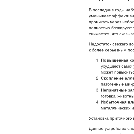
В последние годы наб
уменьшает эффективно
проникать через небо
полностью блокируют э
снижается, что сказыв
Недостаток свежего во
к более серьезным пос
Повышенная ко
ухудшают самочу
может повыситьс
Скопление алл
патогенные микр
Неприятные за
готовки, животн
Избыточная вл
металлических и
Установка приточного
Данное устройство сп