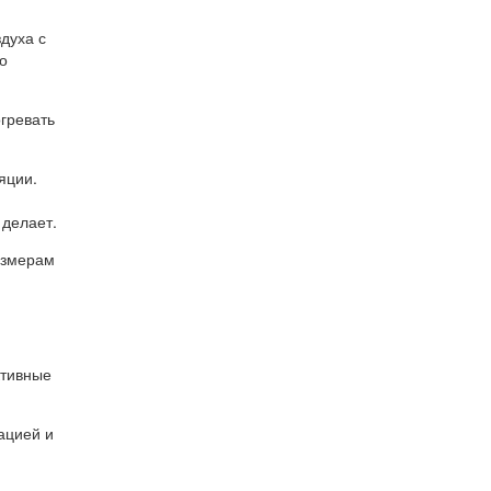
духа с
о
гревать
яции.
 делает.
азмерам
ктивные
ацией и