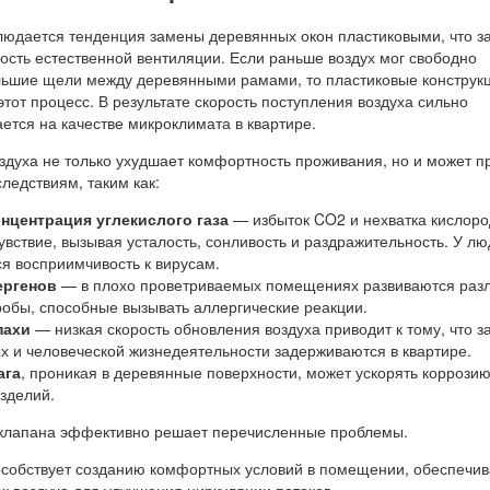
людается тенденция замены деревянных окон пластиковыми, что з
сть естественной вентиляции. Если раньше воздух мог свободно
льшие щели между деревянными рамами, то пластиковые конструк
тот процесс. В результате скорость поступления воздуха сильно
ается на качестве микроклимата в квартире.
здуха не только ухудшает комфортность проживания, но и может п
ледствиям, таким как:
нцентрация углекислого газа
— избыток CO2 и нехватка кислор
вствие, вызывая усталость, сонливость и раздражительность. У л
я восприимчивость к вирусам.
ергенов
— в плохо проветриваемых помещениях развиваются раз
обы, способные вызывать аллергические реакции.
пахи
— низкая скорость обновления воздуха приводит к тому, что з
ых и человеческой жизнедеятельности задерживаются в квартире.
ага
, проникая в деревянные поверхности, может ускорять коррози
зделий.
 клапана эффективно решает перечисленные проблемы.
особствует созданию комфортных условий в помещении, обеспечи