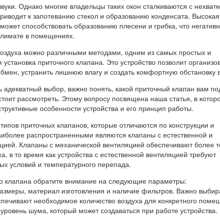
вуки. Однако многие владельцы таких окон сталкиваются с нехватк
приводит к запотеванию стекол и образованию конденсата. Высокая
 может способствовать образованию плесени и грибка, что негатив
климате в помещениях.
воздуха можно различными методами, одним из самых простых и
установка приточного клапана. Это устройство позволит организо
бмен, устранить лишнюю влагу и создать комфортную обстановку 
ь адекватный выбор, важно понять, какой приточный клапан вам по
стоит рассмотреть. Этому вопросу посвящена наша статья, в котор
труктивные особенности устройства и его принцип работы.
типов приточных клапанов, которые отличаются по конструкции и
аиболее распространенными являются клапаны с естественной и
цией. Клапаны с механической вентиляцией обеспечивают более 
ха, в то время как устройства с естественной вентиляцией требуют
ных условий и температурного перепада.
о клапана обратите внимание на следующие параметры:
размеры, материал изготовления и наличие фильтров. Важно выбир
спечивают необходимое количество воздуха для конкретного поме
 уровень шума, который может создаваться при работе устройства.