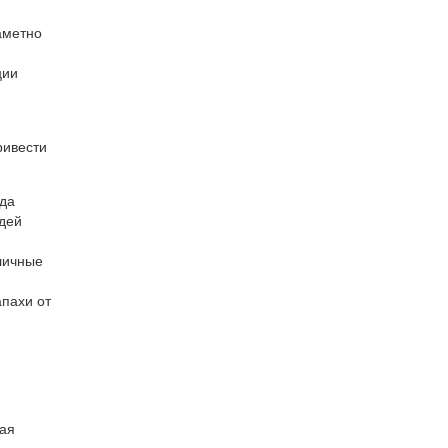
аметно
ции
ривести
ода
юдей
личные
апахи от
ю
вая