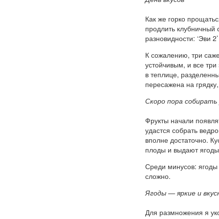
Как же горко прощать
продлить клубничный с
разновидности: ‘Эви 2’ 
К сожалению, три саже
устойчивым, и все тр
в теплице, разделенн
пересажена на грядку
Скоро пора собирать
Фрукты начали появлят
удастся собрать ведро
вполне достаточно. К
плоды и выдают ягоды,
Среди минусов: ягоды
сложно.
Ягоды — яркие и вкус
Для размножения я уко