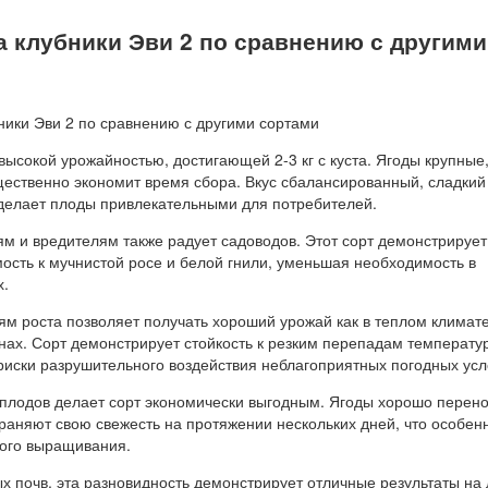
 клубники Эви 2 по сравнению с другими
высокой урожайностью, достигающей 2-3 кг с куста. Ягоды крупные
щественно экономит время сбора. Вкус сбалансированный, сладкий
о делает плоды привлекательными для потребителей.
ям и вредителям также радует садоводов. Этот сорт демонстрирует
ость к мучнистой росе и белой гнили, уменьшая необходимость в
х.
ям роста позволяет получать хороший урожай как в теплом климате,
нах. Сорт демонстрирует стойкость к резким перепадам температур
риски разрушительного воздействия неблагоприятных погодных усл
 плодов делает сорт экономически выгодным. Ягоды хорошо перен
раняют свою свежесть на протяжении нескольких дней, что особен
ого выращивания.
 почв, эта разновидность демонстрирует отличные результаты на 