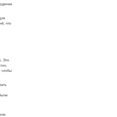
людение
для
й, что
. Это
тно,
, чтобы
жать
были
или