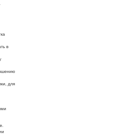
у
гка
ть в
у
учшению
ки, для
ыми
е.
ии