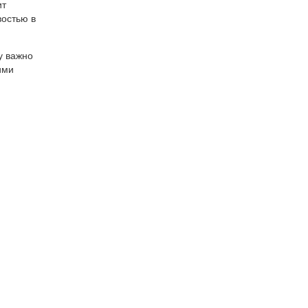
ит
востью в
у важно
ими