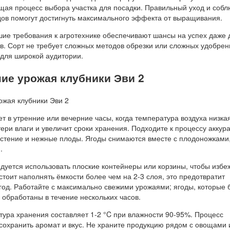
ощая процесс выбора участка для посадки. Правильный уход и соб
дов помогут достигнуть максимального эффекта от выращивания.
ие требования к агротехнике обеспечивают шансы на успех даже 
. Сорт не требует сложных методов обрезки или сложных удобрени
 для широкой аудитории.
ние урожая клубники Эви 2
т в утренние или вечерние часы, когда температура воздуха низкая
ери влаги и увеличит сроки хранения. Подходите к процессу аккура
астение и нежные плоды. Ягоды снимаются вместе с плодоножками
.
дуется использовать плоские контейнеры или корзины, чтобы избе
тоит наполнять ёмкости более чем на 2-3 слоя, это предотвратит
год. Работайте с максимально свежими урожаями; ягоды, которые 
 обработаны в течение нескольких часов.
ура хранения составляет 1-2 °C при влажности 90-95%. Процесс
сохранить аромат и вкус. Не храните продукцию рядом с овощами 