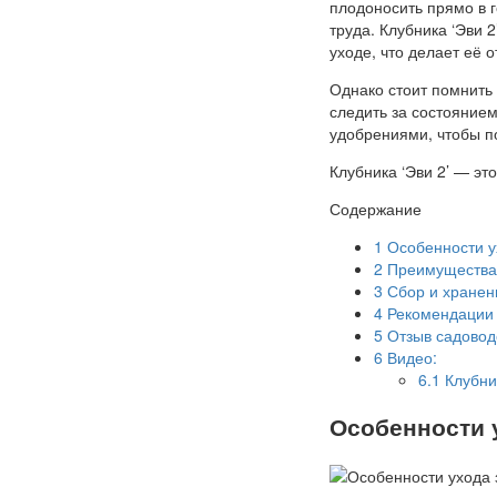
плодоносить прямо в 
труда. Клубника ‘Эви 
уходе, что делает её 
Однако стоит помнить
следить за состояние
удобрениями, чтобы по
Клубника ‘Эви 2’ — эт
Содержание
1
Особенности ух
2
Преимущества 
3
Сбор и хранен
4
Рекомендации 
5
Отзыв садоводо
6
Видео:
6.1
Клубни
Особенности у