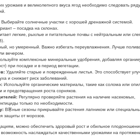
их урожаев и великолепного вкуса ягод необходимо следовать ряд
ий.
Выбирайте солнечные участки с хорошей дренажной системой.
иант – посадка на склонах.
тает легкие, рыхлые и питательные почвы с нейтральным или сле
8).
ый, но умеренный. Важно избегать переувлажнения. Лучше полива
ли вечером.
ользуйте комплексные минеральные удобрения, добавляя органик
ст) при посадке и в период вегетации.
ев:
Удаляйте старые и поврежденные листья. Это способствует ул
уха и снижает риск заболеваний.
:
Используйте органические материалы, такие как солома или опил
и и предотвращения роста сорняков.
дителей:
Регулярно проверяйте растения на наличие насекомых,
ктициды только по необходимости.
у:
В寒ные сезоны прикрывайте растения лапником или специальн
я защиты от морозов.
ациям, можно обеспечить здоровый рост и обильное плодоношени
 возможность наслаждаться качественными урожаями на протяжен