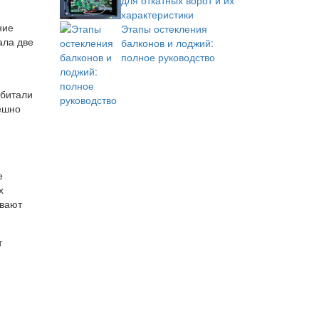
для откатных ворот и их
характеристики
ние
Этапы остекления
ала две
балконов и лоджий:
полное руководство
обитали
ешно
е
х
ывают
т