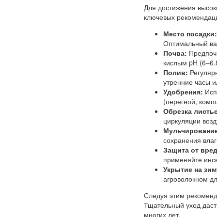
Для достижения высок
ключевых рекомендац
Место посадки:
Оптимальный вар
Почва:
Предпочи
кислым pH (6–6.
Полив:
Регулярн
утренние часы и
Удобрения:
Исп
(перегной, компо
Обрезка листь
циркуляции возд
Мульчирование
сохранения влаг
Защита от вре
применяйте инсе
Укрытие на зим
агроволокном дл
Следуя этим рекоменд
Тщательный уход даст
многих лет.