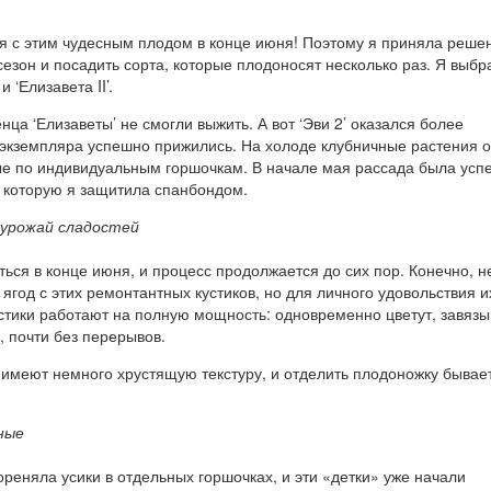
ся с этим чудесным плодом в конце июня! Поэтому я приняла реше
езон и посадить сорта, которые плодоносят несколько раз. Я выбр
и ‘Елизавета II’.
нца ‘Елизаветы’ не смогли выжить. А вот ‘Эви 2’ оказался более
и экземпляра успешно прижились. На холоде клубничные растения 
ые по индивидуальным горшочкам. В начале мая рассада была усп
, которую я защитила спанбондом.
 урожай сладостей
ься в конце июня, и процесс продолжается до сих пор. Конечно, н
 ягод с этих ремонтантных кустиков, но для личного удовольствия и
устики работают на полную мощность: одновременно цветут, завяз
 почти без перерывов.
 имеют немного хрустящую текстуру, и отделить плодоножку бывае
ные
реняла усики в отдельных горшочках, и эти «детки» уже начали