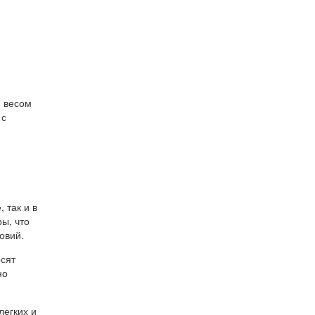
, весом
 с
 так и в
ы, что
овий.
осят
но
легких и