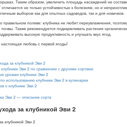
горшках. Таким образом, увеличить площадь насаждений не состав
2’ отличается не только устойчивостью к болезням, но и неприхотли
отличным выбором как для опытных садоводов, так и для новичков.
 о правильном поливе: клубника не любит переувлажнения, поэтом
м почвы. Также рекомендуется подкармливать растения органическ
ддерживать высокую продуктивность и улучшать вкус ягод.
о настоящая любовь с первой ягоды!
ода за клубникой Эви 2
клубники Эви 2 по сравнению с другими сортами
ие урожая клубники Эви 2
по использованию клубники Эви 2 в кулинарии
в о клубнике Эви 2
ка Эви 2 — описание сорта
хода за клубникой Эви 2