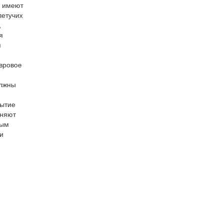
е имеют
летучих
,
я
я
овровое
олжны
рытие
дняют
вым
и