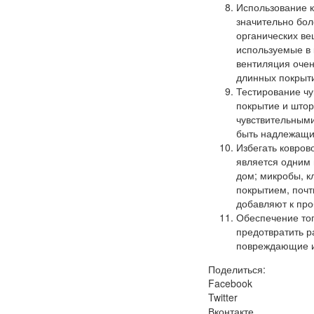
Использование к
значительно бол
органических ве
используемые в 
вентиляция очен
длинных покрыт
Тестирование чу
покрытие и штор
чувствительным
быть надлежащи
Избегать ковров
является одним 
дом; микробы, к
покрытием, поч
добавляют к про
Обеспечение тог
предотвратить р
повреждающие и
Поделиться:
Facebook
Twitter
Вконтакте