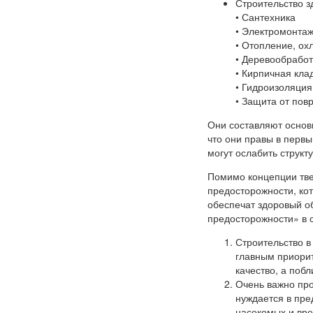
Строительство зд
• Сантехника
• Электромонта
• Отопление, ох
• Деревообработ
• Кирпичная кла
• Гидроизоляция
• Защита от пов
Они составляют основ
что они правы в первы
могут ослабить структ
Помимо концепции тве
предосторожности, кот
обеспечат здоровый об
предосторожности» в 
Строительство в
главным приорит
качество, а побл
Очень важно про
нуждается в пре
насекомых и вр