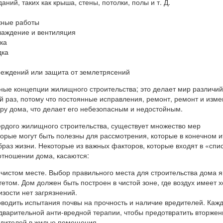
аний, таких как крыша, стены, потолки, полы и т. Д.
жные работы
лаждение и вентиляция
ка
дка
реждений или защита от землетрясений
ные концепции жилищного строительства; это делает мир различий 
й раз, потому что постоянные исправления, ремонт, ремонт и изм
уру дома, что делает его небезопасным и недостойным.
рдого жилищного строительства, существует множество мер
орые могут быть полезны для рассмотрения, которые в конечном и
раз жизни. Некоторые из важных факторов, которые входят в «спи
отношении дома, касаются:
 чистом месте. Выбор правильного места для строительства дома 
етом. Дом должен быть построен в чистой зоне, где воздух имеет 
изости нет загрязнений.
водить испытания почвы на прочность и наличие вредителей. Каж
дварительной анти-вредной терапии, чтобы предотвратить вторжен
едителей в жилые помещения.