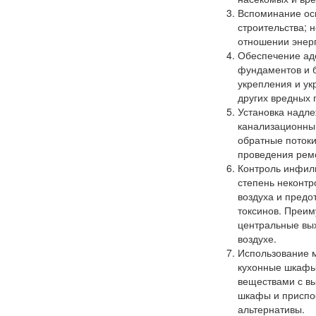
Вспоминание ос
строительства; н
отношении энер
Обеспечение ад
фундаментов и б
укрепления и у
других вредных 
Установка надл
канализационным
обратные потоки
проведения ремо
Контроль инфил
степень неконт
воздуха и предо
токсинов. Преим
центральные вых
воздухе.
Использование м
кухонные шкафы 
веществами с в
шкафы и приспос
альтернативы.