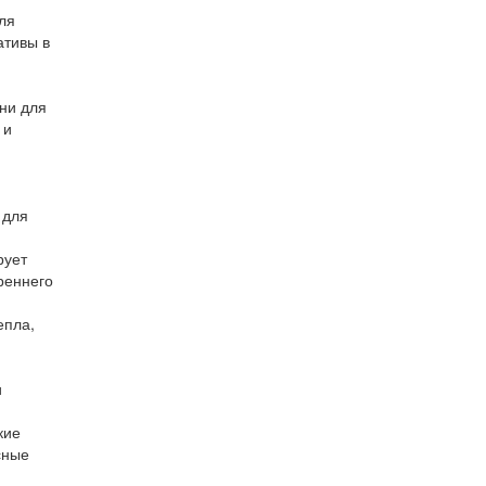
ля
ативы в
ни для
 и
 для
рует
реннего
епла,
и
кие
сные