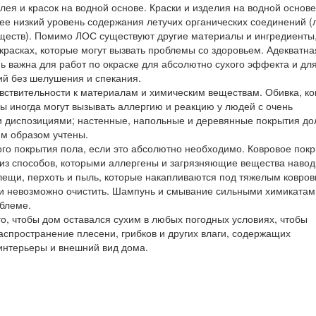
лея и красок на водной основе. Краски и изделия на водной основ
ее низкий уровень содержания летучих органических соединений (
ществ). Помимо ЛОС существуют другие материалы и ингредиенты
красках, которые могут вызвать проблемы со здоровьем. Адекватна
ь важна для работ по окраске для абсолютно сухого эффекта и дл
ий без шелушения и спекания.
вствительности к материалам и химическим веществам. Обивка, к
ы иногда могут вызывать аллергию и реакцию у людей с очень
и диспозициями; настенные, напольные и деревянные покрытия д
м образом учтены.
ого покрытия пола, если это абсолютно необходимо. Ковровое пок
из способов, которыми аллергены и загрязняющие вещества наво
лещи, перхоть и пыль, которые накапливаются под тяжелым ковро
ти невозможно очистить. Шампунь и смывание сильными химикатам
блеме.
о, чтобы дом оставался сухим в любых погодных условиях, чтобы
аспространение плесени, грибков и других влаги, содержащих
нтерьеры и внешний вид дома.