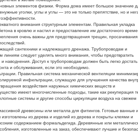
новных элементов физики. Форма дома имеет большое значение д
енужные уголки, углы и углы — это не только препятствие, но и нег
гоэффективности.
екватного внимания структурным элементам. Правильная укладка
етона в кровлю и настил и предоставление им достаточного време
крепления очень важны для предотвращения трещин, просачивания
последствий.
ежащей сантехники и надлежащего дренажа. Трубопроводам и
 линиям следует уделять много внимания, чтобы предотвратить
 и наводнения. Доступ к трубопроводам должен быть легко достать
нта и обслуживания, если это необходимо.
ьтрации. Правильная система механической вентиляции минимизи
ролируемой инфильтрации, служащую для улучшения качества внут
твращения воздействия наружных химических веществ и
ущество имеют многочисленные подходы, такие как рекуперация т
лопные системы и другие способы циркуляции воздуха на свежем
ассивной древесины или металла для фитингов. Готовые ванные 
изготовлены из дерева и изделий из дерева и покрыты клеями и
ысоким содержанием формальдегида. Деревянные или металличес
обления, изготовленные на заказ, обеспечивают лучшие и безопа