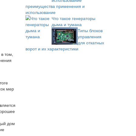
преимущества применения и
использование
Что такое генераторы
дыма и тумана
Типы блоков
управления
для откатных
ворот и их характеристики
в том,
енения
тоге
сок мер
является
хорошее
дый дом
ие