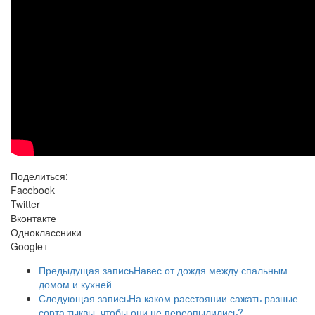
Поделиться:
Facebook
Twitter
Вконтакте
Одноклассники
Google+
Предыдущая запись
Навес от дождя между спальным
домом и кухней
Следующая запись
На каком расстоянии сажать разные
сорта тыквы, чтобы они не переопылились?