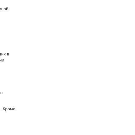
рной.
щих в
ни
то
. Кроме