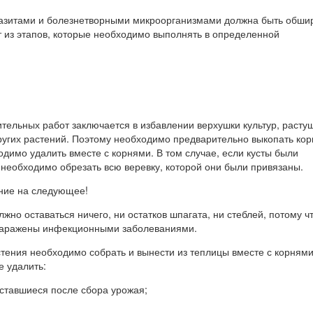
азитами и болезнетворными микроорганизмами должна быть обши
т из этапов, которые необходимо выполнять в определенной
тельных работ заключается в избавлении верхушки культур, расту
других растений. Поэтому необходимо предварительно выкопать кор
ходимо удалить вместе с корнями. В том случае, если кусты были
 необходимо обрезать всю веревку, которой они были привязаны.
ние на следующее!
жно оставаться ничего, ни остатков шпагата, ни стеблей, потому ч
 заражены инфекционными заболеваниями.
тения необходимо собрать и вынести из теплицы вместе с корнями
е удалить:
ставшиеся после сбора урожая;