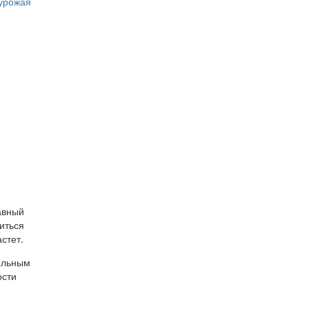
 урожая
авный
иться
стет.
мыльным
ости