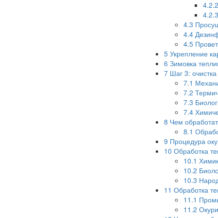
4.2.
4.2.
4.3
Просуш
4.4
Дезинф
4.5
Провет
5
Укрепление ка
6
Зимовка тепли
7
Шаг 3: очистка
7.1
Механи
7.2
Термич
7.3
Биолог
7.4
Химиче
8
Чем обработат
8.1
Обрабо
9
Процедура оку
10
Обработка те
10.1
Хими
10.2
Биоло
10.3
Народ
11
Обработка те
11.1
Промы
11.2
Окури