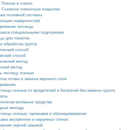
2
Пленка и стекло
3
Съемное пленочное покрытие
ка поливной системы
екция поверхностей
ривание теплицы
ркаса специальными подпорками
цы для томатов
 и обработка грунта
ческий способ
еский способ
ический метод
ский метод
ь теплицу осенью
тка почвы и замена верхнего слоя
ривания
плицы осенью от вредителей и болезней без замены грунта
каты
гически активные средства
ные методы
плицы осенью: промывка и обеззараживание
вка внутренних и наружных стенок
вание серной шашкой