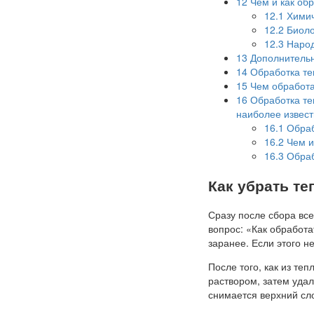
12
Чем и как обр
12.1
Химич
12.2
Биоло
12.3
Народ
13
Дополнительн
14
Обработка те
15
Чем обработа
16
Обработка те
наиболее извес
16.1
Обраб
16.2
Чем и
16.3
Обраб
Как убрать те
Сразу после сбора все
вопрос: «Как обработа
заранее. Если этого н
После того, как из те
раствором, затем удал
снимается верхний сл