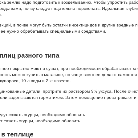
ока землю надо подготовить к возделыванию. Чтобы упростить рабо
дствами, почву следует тщательно перекопать. Идеальная глуби
ы.
ций, в почве могут быть остатки инсектицидов и другие вредные 
а ее нужно обрабатывать специальными средствами.
плиц разного типа
нное покрытие моют и сушат, при необходимости обрабатывают х
кость можно купить в магазине, но чаще всего ее делают самостоя
упороса, 10 л воды и 2 кг извести.
цинкованные детали, протрите их раствором 9% уксуса. После очис
щели заделываются герметиком. Затем помещение проветривают и
ут сажать огурцы, необходимо обновить
 в теплице