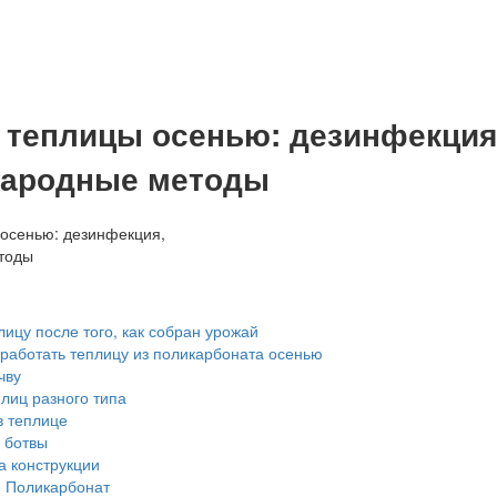
 теплицы осенью: дезинфекция
народные методы
лицу после того, как собран урожай
работать теплицу из поликарбоната осенью
чву
лиц разного типа
в теплице
 ботвы
а конструкции
1
Поликарбонат