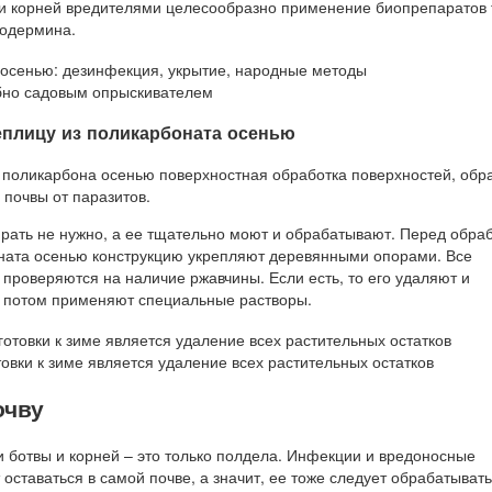
и корней вредителями целесообразно применение биопрепаратов 
ходермина.
бно садовым опрыскивателем
еплицу из поликарбоната осенью
 поликарбона осенью поверхностная обработка поверхностей, обр
 почвы от паразитов.
ирать не нужно, а ее тщательно моют и обрабатывают. Перед обра
ната осенью конструкцию укрепляют деревянными опорами. Все
проверяются на наличие ржавчины. Если есть, то его удаляют и
о потом применяют специальные растворы.
вки к зиме является удаление всех растительных остатков
очву
и ботвы и корней – это только полдела. Инфекции и вредоносные
оставаться в самой почве, а значит, ее тоже следует обрабатывать