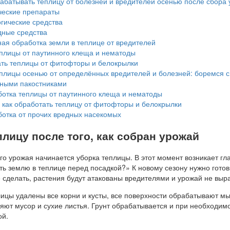
абатывать теплицу от болезней и вредителей осенью после сбора
еские препараты
гические средства
ные средства
ая обработка земли в теплице от вредителей
плицы от паутинного клеща и нематоды
ть теплицы от фитофторы и белокрылки
плицы осенью от определённых вредителей и болезней: боремся с
тными пакостниками
отка теплицы от паутинного клеща и нематоды
 как обработать теплицу от фитофторы и белокрылки
отка от прочих вредных насекомых
плицу после того, как собран урожай
го урожая начинается уборка теплицы. В этот момент возникает гл
ть землю в теплице перед посадкой?» К новому сезону нужно готов
е сделать, растения будут атакованы вредителями и урожай не выра
плицы удалены все корни и кусты, все поверхности обрабатывают 
яют мусор и сухие листья. Грунт обрабатывается и при необходим
ой.