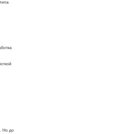
типа
аботка
боткой
. Но до