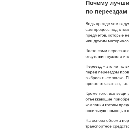
Почему лучши
по переездам
Ведь прежде чем задум
сам процесс подготов
предметов, которые не
или другим материало
Часто сами переезжаю
отсутствия нужного ин
Переезд – это не толь
перед переездом прово
выбросить ее жалко. П
просто отказаться, т.е
Кроме того, все вещи 
отъезжающие приобре
компании готовы предо
посильную помощь в 
На основе объема пе
транспортное средство