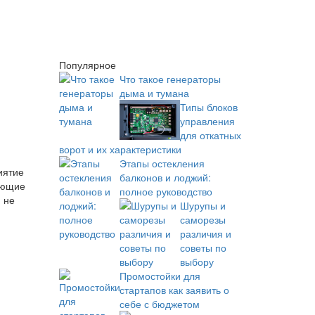
Популярное
Что такое генераторы
дыма и тумана
Типы блоков
управления
для откатных
ворот и их характеристики
Этапы остекления
иятие
балконов и лоджий:
ающие
полное руководство
 не
Шурупы и
саморезы
различия и
советы по
выбору
Промостойки для
стартапов как заявить о
себе с бюджетом