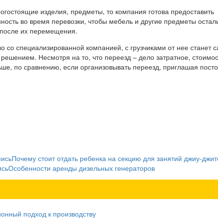
рогостоящие изделия, предметы, то компания готова предоставить
нность во время перевозки, чтобы мебель и другие предметы остал
 после их перемещения.
во со специализированной компанией, с грузчиками от нее станет 
ешением. Несмотря на то, что переезд – дело затратное, стоимос
ьше, по сравнению, если организовывать переезд, приглашая пост
пись
Почему стоит отдать ребенка на секцию для занятий джиу-джит
ись
Особенности аренды дизельных генераторов
ионный подход к производству