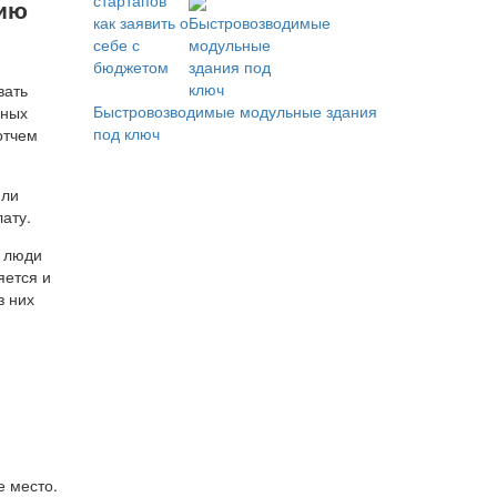
нию
вать
Быстровозводимые модульные здания
ьных
под ключ
отчем
или
лату.
е люди
яется и
з них
е место.