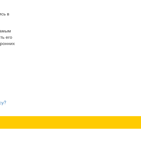
ись в
самым
ть его
оронних
су?