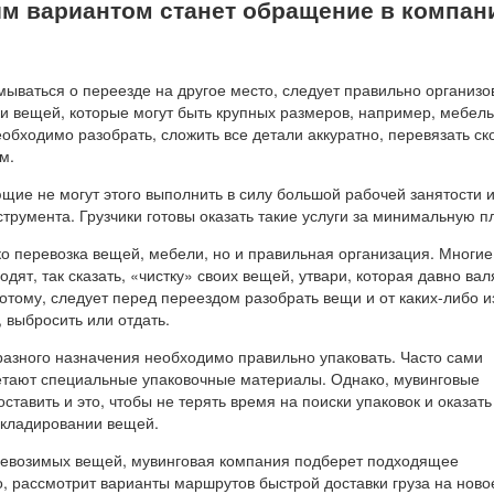
м вариантом станет обращение в компа
ываться о переезде на другое место, следует правильно организо
ки вещей, которые могут быть крупных размеров, например, мебел
обходимо разобрать, сложить все детали аккуратно, перевязать ск
м.
щие не могут этого выполнить в силу большой рабочей занятости 
струмента. Грузчики готовы оказать такие услуги за минимальную п
ко перевозка вещей, мебели, но и правильная организация. Многи
дят, так сказать, «чистку» своих вещей, утвари, которая давно вал
отому, следует перед переездом разобрать вещи и от каких-либо и
., выбросить или отдать.
разного назначения необходимо правильно упаковать. Часто сами
тают специальные упаковочные материалы. Однако, мувинговые
ставить и это, чтобы не терять время на поиски упаковок и оказать
складировании вещей.
ревозимых вещей, мувинговая компания подберет подходящее
, рассмотрит варианты маршрутов быстрой доставки груза на ново