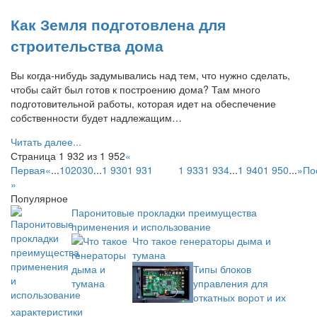
Как Земля подготовлена для
строительства дома
Вы когда-нибудь задумывались над тем, что нужно сделать,
чтобы сайт был готов к построению дома? Там много
подготовительной работы, которая идет на обеспечение
собственности будет надлежащим…
Читать далее...
Страница 1 932 из 1 952
«
Первая
«
...
10
20
30
...
1 930
1 931
1 932
1 933
1 934
...
1 940
1 950
...
»
По
»
Популярное
Паронитовые прокладки преимущества
применения и использование
Что такое генераторы дыма и
тумана
Типы блоков
управления для
откатных ворот и их
характеристики