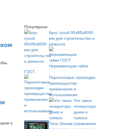
Популярное
Брус сухой 95х95х6000
мм для строительства и
иком
ремонта
тобы
Нержавеющие гайки
ГОСТ
Паронитовые прокладки
преимущества
применения и
использование
Что такое
ии
генераторы
дыма и
тумана
ышали о
Типы блоков управления