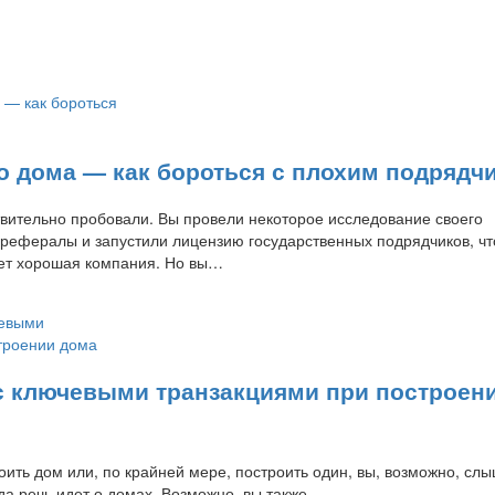
о дома — как бороться с плохим подрядч
твительно пробовали. Вы провели некоторое исследование своего
 рефералы и запустили лицензию государственных подрядчиков, ч
удет хорошая компания. Но вы…
 с ключевыми транзакциями при построен
ить дом или, по крайней мере, построить один, вы, возможно, сл
да речь идет о домах. Возможно, вы также…