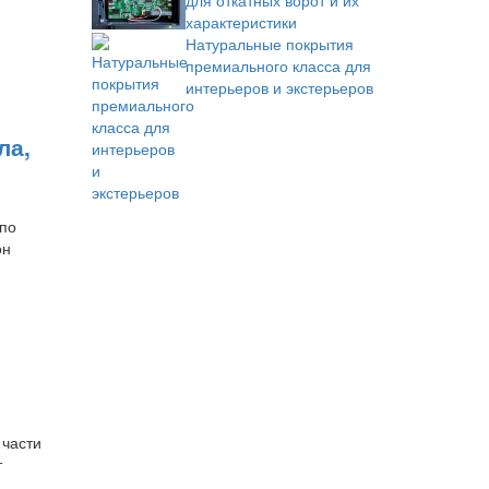
для откатных ворот и их
характеристики
Натуральные покрытия
премиального класса для
интерьеров и экстерьеров
ла,
 по
он
 части
т