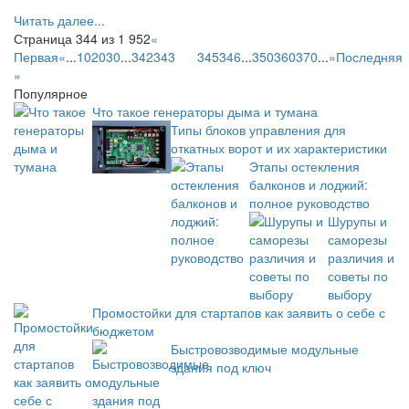
Читать далее...
Страница 344 из 1 952
«
Первая
«
...
10
20
30
...
342
343
344
345
346
...
350
360
370
...
»
Последняя
»
Популярное
Что такое генераторы дыма и тумана
Типы блоков управления для
откатных ворот и их характеристики
Этапы остекления
балконов и лоджий:
полное руководство
Шурупы и
саморезы
различия и
советы по
выбору
Промостойки для стартапов как заявить о себе с
бюджетом
Быстровозводимые модульные
здания под ключ