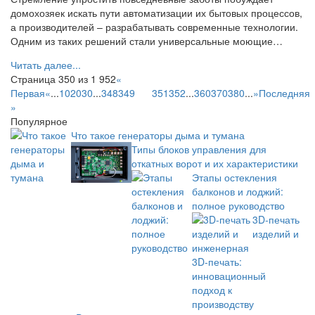
домохозяек искать пути автоматизации их бытовых процессов,
а производителей – разрабатывать современные технологии.
Одним из таких решений стали универсальные моющие…
Читать далее...
Страница 350 из 1 952
«
Первая
«
...
10
20
30
...
348
349
350
351
352
...
360
370
380
...
»
Последняя
»
Популярное
Что такое генераторы дыма и тумана
Типы блоков управления для
откатных ворот и их характеристики
Этапы остекления
балконов и лоджий:
полное руководство
3D-печать
изделий и