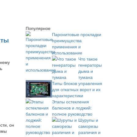
Популярное
Паронитовые прокладки
кты
преимущества
применения и
использование
Что такое
жнему
генераторы
ь
дыма и
тумана
Типы блоков управления
для откатных ворот и их
характеристики
Этапы остекления
балконов и лоджий:
полное руководство
Шурупы и
сти, он
саморезы
димы
различия и