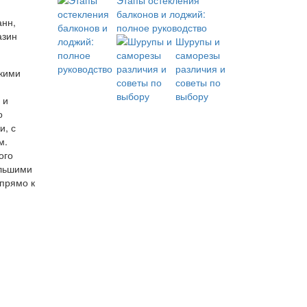
Этапы остекления
балконов и лоджий:
анн,
полное руководство
азин
Шурупы и
саморезы
различия и
окими
советы по
выбору
 и
о
и, с
м.
ого
ольшими
прямо к