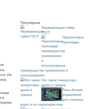
Популярное
Нержавеющие гайки
ГОСТ
Паронитовые
прокладки
рые
ать
преимущества применения и
сто. На
использование
ени,
Что такое генераторы
дыма и тумана
Типы блоков
ысокую
управления
а и
для откатных
покупки
ворот и их характеристики