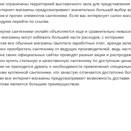
 не ограничены территорией выставочного зала для представления
интернет-магазины предусматривают значительно больший выбор в
ов и прочих элементов сантехники. Если вас интересует салон маг
ндуем перейти по ссылке.
окупки сантехники онлайн объясняется еще и сравнительно невыс
-магазины могут избежать большей части расходов, с которыми
ски все обычные магазины (выплата заработных плат, аренда зала
жно приобретать сантехнику от ведущих производителей, ведь част
на своих официальных сайтах проводят разные акции и распродаж
о купить стильную и качественную сантехнику по доступным цена
лям не приходится думать о необходимости привлечения специальн
зки купленной сантехники, что зачастую отличается достаточно б
ки все интернет-магазины предусматривают возможность доставки 
о тоже является большим преимуществом.