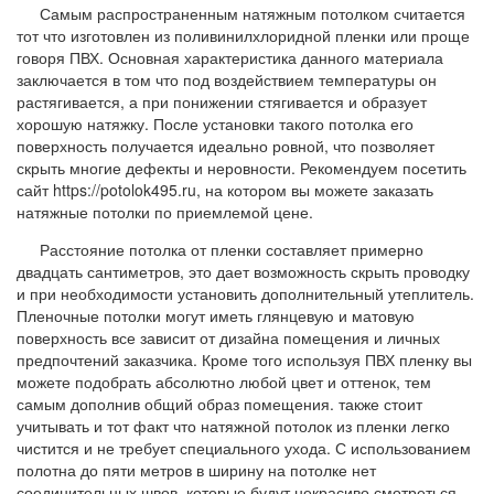
Самым распространенным натяжным потолком считается
тот что изготовлен из поливинилхлоридной пленки или проще
говоря ПВХ. Основная характеристика данного материала
заключается в том что под воздействием температуры он
растягивается, а при понижении стягивается и образует
хорошую натяжку. После установки такого потолка его
поверхность получается идеально ровной, что позволяет
скрыть многие дефекты и неровности. Рекомендуем посетить
сайт https://potolok495.ru, на котором вы можете заказать
натяжные потолки по приемлемой цене.
Расстояние потолка от пленки составляет примерно
двадцать сантиметров, это дает возможность скрыть проводку
и при необходимости установить дополнительный утеплитель.
Пленочные потолки могут иметь глянцевую и матовую
поверхность все зависит от дизайна помещения и личных
предпочтений заказчика. Кроме того используя ПВХ пленку вы
можете подобрать абсолютно любой цвет и оттенок, тем
самым дополнив общий образ помещения. также стоит
учитывать и тот факт что натяжной потолок из пленки легко
чистится и не требует специального ухода. С использованием
полотна до пяти метров в ширину на потолке нет
соединительных швов, которые будут некрасиво смотреться.