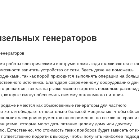
изельных генераторов
емя работы электрическими инструментами люди сталкиваются с та
зможности запитать устройство от сети. Здесь даже не поможешь
одниками, так как порой приходится выполнять операции на боль
дственного источника. Благодаря современному оборудованию да
о решается, так как на рынке можно встретить несколько разнови
, которые смогут обеспечить систему автономного питания.
 продаже имеются как обыкновенные генераторы для частного
ые хоть и обладают относительно большой мощностью, чтобы обес
кольких электроинструментов одновременно, но все же не сравнит
анциями, которые могут дать питание целому дому или другому
. Естественно, что стоимость таких приборов будет зависеть от и
ит ответственно подойти к выбору, чтобы получить наиболее подх