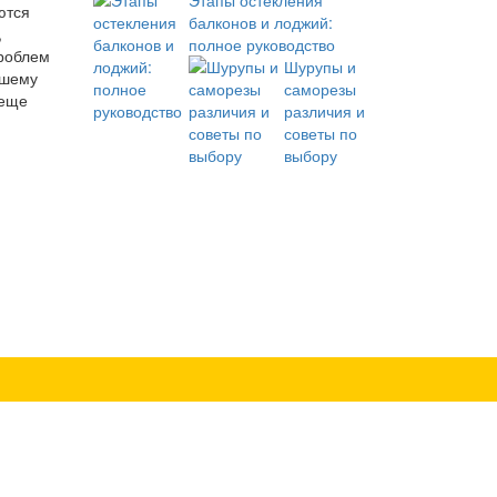
Этапы остекления
ются
балконов и лоджий:
,
полное руководство
проблем
Шурупы и
ашему
саморезы
 еще
различия и
советы по
выбору