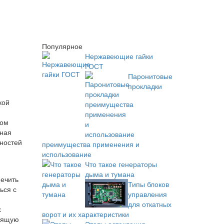
Популярное
Нержавеющие гайки
ГОСТ
Паронитовые
прокладки
кой
шом
нная
дностей
преимущества применения и
использование
Что такое генераторы
дыма и тумана
печить
Типы блоков
ься с
управления
для откатных
х
ворот и их характеристики
одящую