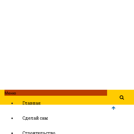
Меню
Главная
Сделай сам
Строительство