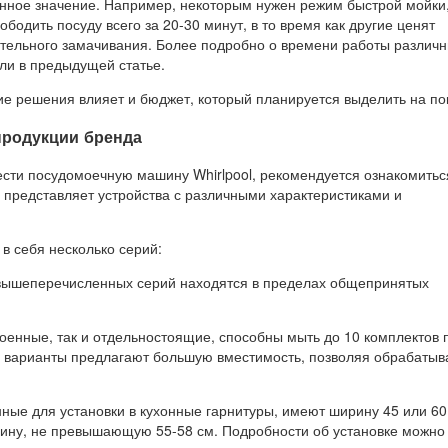
нное значение. Например, некоторым нужен режим быстрой мойки
ободить посуду всего за 20-30 минут, в то время как другие ценят
тельного замачивания. Более подробно о времени работы различ
и в предыдущей статье.
ие решения влияет и бюджет, который планируется выделить на по
продукции бренда
ести посудомоечную машину Whirlpool, рекомендуется ознакомитьс
 представляет устройства с различными характеристиками и
в себя несколько серий:
вышеперечисленных серий находятся в пределах общепринятых
роенные, так и отдельностоящие, способны мыть до 10 комплектов
е варианты предлагают большую вместимость, позволяя обрабатыва
ные для установки в кухонные гарнитуры, имеют ширину 45 или 60
убину, не превышающую 55-58 см. Подробности об установке можно 