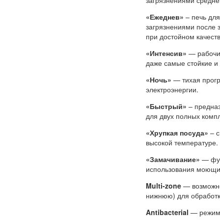
«Ежеднев»
– печь для
загрязнениями после 
при достойном качеств
«Интенсив»
— рабочи
даже самые стойкие и 
«Ночь»
— тихая прогр
электроэнергии.
«Быстрый»
– предназ
для двух полных компл
«Хрупкая посуда»
– с
высокой температуре.
«Замачивание»
— фун
использования моющих
Multi-zone
— возможно
нижнюю) для обработк
Antibacterial
— режим,