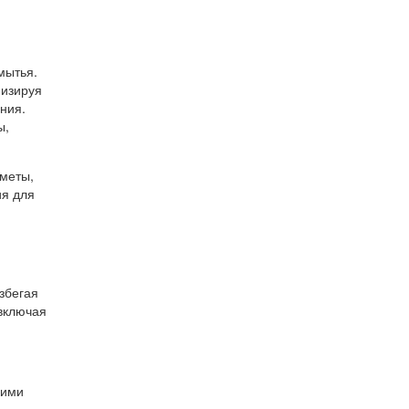
мытья.
мизируя
ния.
ы,
меты,
ия для
збегая
включая
кими