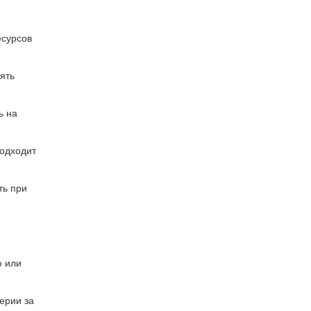
есурсов
ять
ь на
одходит
ть при
ю или
ерии за