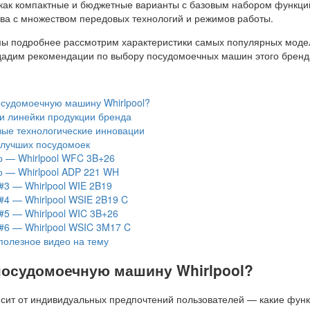
как компактные и бюджетные варианты с базовым набором функций
ва с множеством передовых технологий и режимов работы.
ы подробнее рассмотрим характеристики самых популярных моде
 дадим рекомендации по выбору посудомоечных машин этого бренд
осудомоечную машину Whirlpool?
и линейки продукции бренда
ые технологические инновации
 лучших посудомоек
о — Whirlpool WFC 3B+26
о — Whirlpool ADP 221 WH
#3 — Whirlpool WIE 2B19
#4 — Whirlpool WSIE 2B19 C
#5 — Whirlpool WIC 3B+26
#6 — Whirlpool WSIC 3M17 C
полезное видео на тему
посудомоечную машину Whirlpool?
исит от индивидуальных предпочтений пользователей — какие фун