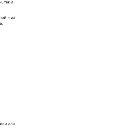
, так и
лей и их
а.
кции для