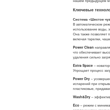
нашем предыдущем м
Ключевые техноло
Система «Шестое чу
В автоматическом реж
использование воды, э
Она также позволяет п
включая тарелки, чашк
Power Clean
направля
что обеспечивает выс
удаления сильно загр
Extra Space
– новатор
Упрощает процесс загр
Power Dry
– усовершен
испарений при открыв
пластиковые, придава
Wash&Dry
– эффектив
Eco
– режим с минима
загрязнениями средне