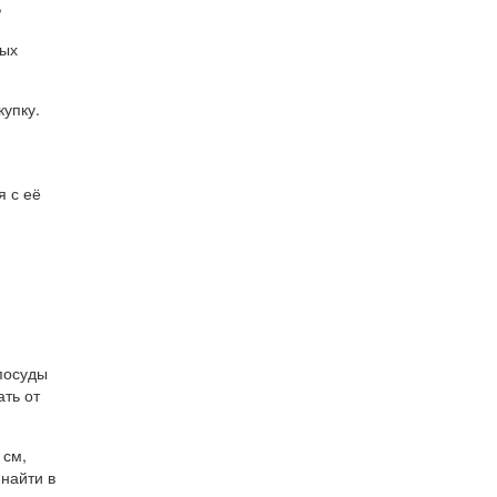
,
ных
купку.
я с её
 посуды
ть от
 см,
найти в