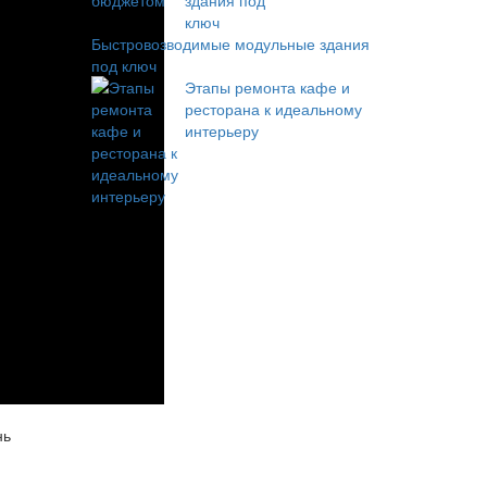
Быстровозводимые модульные здания
под ключ
Этапы ремонта кафе и
ресторана к идеальному
интерьеру
нь