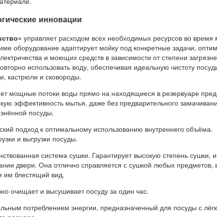
атериале.
гические инновации
вство»
управляет расходом всех необходимых ресурсов во время 
име оборудование адаптирует мойку под конкретные задачи, опти
лектричества и моющих средств в зависимости от степени загрязне
овторно использовать воду, обеспечивая идеальную чистоту посуд
и, кастрюли и сковороды.
ет мощные потоки воды прямо на находящиеся в резервуаре пред
окую эффективность мытья, даже без предварительного замачиван
язнённой посуды.
ский подход к оптимальному использованию внутреннего объёма.
узки и выгрузки посуды.
ствованная система сушки. Гарантирует высокую степень сушки, и
ании двери. Она отлично справляется с сушкой любых предметов, 
я им блестящий вид.
но очищает и высушивает посуду за один час.
льным потреблением энергии, предназначенный для посуды с лёг
го размера.