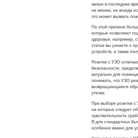
жизни в последнее вре
не менее, не всегда е
это может вызвать ло
По этой причине боль
которые позволяют по
здоровья, например, 
статье вы узнаете о п
устройств, а также по
Розетки с УЗО отлича
безопасности, предот
актуально для помеще
понимать, что УЗО реа
возвращающимся обрат
утечки.
При выборе розетки с
на которые следует об
чувствительность сра
В для стандартных быт
особенно важно для ус
Установка розетки с 