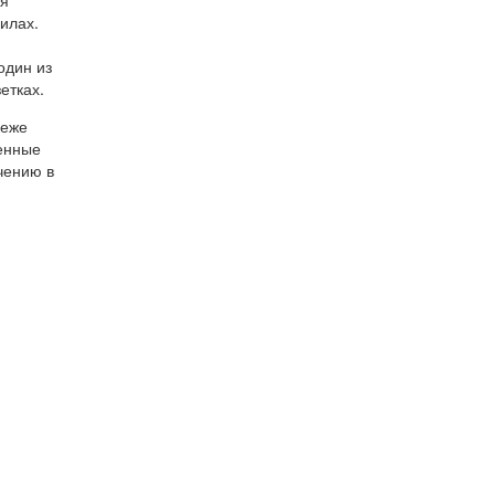
илах.
один из
етках.
реже
женные
чению в