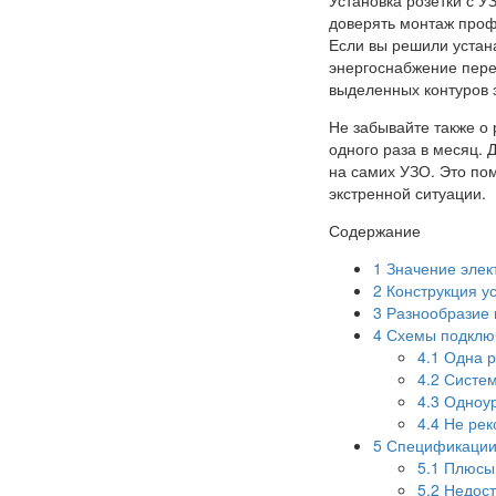
доверять монтаж проф
Если вы решили устана
энергоснабжение пере
выделенных контуров э
Не забывайте также о 
одного раза в месяц.
на самих УЗО. Это пом
экстренной ситуации.
Содержание
1
Значение элек
2
Конструкция у
3
Разнообразие 
4
Схемы подключ
4.1
Одна р
4.2
Систем
4.3
Одноур
4.4
Не рек
5
Спецификации 
5.1
Плюсы 
5.2
Недост