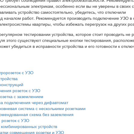
ессиональным электрикам, особенно если вы не уверены в своих с
вливать устройство самостоятельно, убедитесь, что отключили
д началом работ. Рекомендуется производить подключение УЗО в 
лектросистемы квартиры, чтобы избежать перегрузок на других роз
регулярном тестировании устройства, которое стоит проводить не 
 Для этого существуют специальные кнопки тестирования, располо
ожет убедиться в исправности устройства и его готовности к отклю
тророзеток с УЗО
стройства
конструкций
ения розеток с УЗО
озетка с заземлением
а подключения через дифавтомат
овневая система с несколькими розетками
омендованная схема без заземления
розеток с УЗО
комбинированных устройств
атки совмещения розетки и УЗО