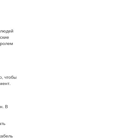
и людей
еские
тролем
о, чтобы
мент.
н. В
ать
кабель