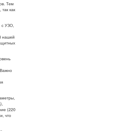
ов. Тем
 так как
 с УЗО,
В нашей
защитных
овень
 Важно
ия
раметры,
),
ние (220
и, что
ся