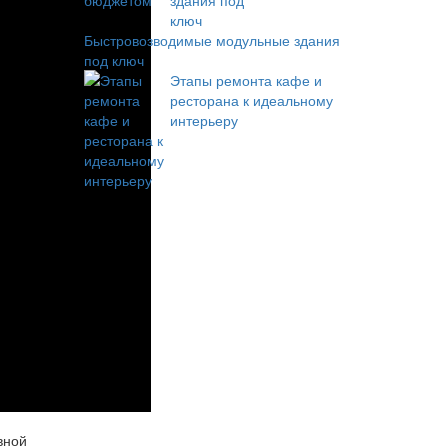
Быстровозводимые модульные здания
под ключ
Этапы ремонта кафе и
ресторана к идеальному
интерьеру
вной