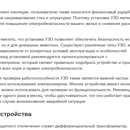
ниях изоляции, пользователю также наносится финансовый ущерб, 
на нагревирование стен и штукатурки. Поэтому установка УЗО явля
ля повышения электробезопасности вашего жилья и снижения рас
тметить, что установка УЗО позволяет обеспечить безопасность не
, но и для домашних животных. Существуют различные типы УЗО, 
зависимости от конкретных условий эксплуатации и особенностей
еред установкой рекомендуется проконсультироваться с
ектриком, который сможет правильно подобрать устройство и про
 всех норм и правил электробезопасности.
ая проверка работоспособности УЗО также является важной частью
ого использования электроэнергии. Многие устройства имеют кноп
ю можно использовать для проверки их функциональности. Рекомен
 одного раза в месяц, чтобы удостовериться, что оно работает пр
в случае возникновения аварийной ситуации.
устройства
защитного отключения служит дифференциальный трансформатор,