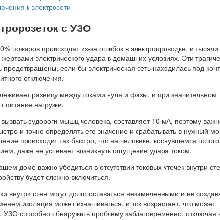
ючения к электросети
тророзеток с УЗО
40% пожаров происходят из-за ошибок в электропроводке, и тысяч
 жертвами электрического удара в домашних условиях. Эти трагич
ь предотвращены, если бы электрическая сеть находилась под кон
итного отключения.
слеживает разницу между токами нуля и фазы, и при значительном
т питание нагрузки.
 вызвать судороги мышц человека, составляет 10 мА, поэтому важн
ыстро и точно определять его значение и срабатывать в нужный мо
ение происходит так быстро, что на человеке, коснувшемся голого
ием, даже не успевает возникнуть ощущение удара током.
ашем доме важно убедиться в отсутствии токовых утечек внутри сте
ройству будет сложно включиться.
и внутри стен могут долго оставаться незамеченными и не создав
еменем изоляция может изнашиваться, и ток возрастает, что может
ю. УЗО способно обнаружить проблему заблаговременно, отключая 