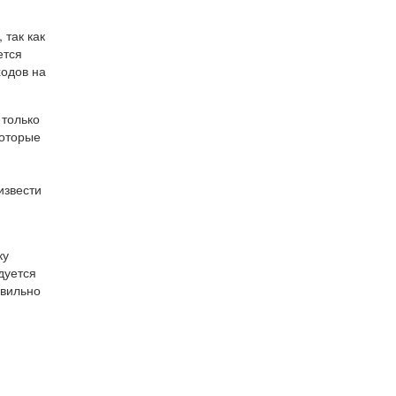
так как
ется
ходов на
 только
которые
извести
ку
дуется
авильно