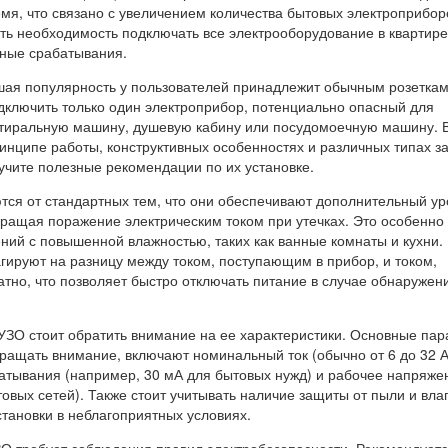
мя, что связано с увеличением количества бытовых электроприбор
сть необходимость подключать все электрооборудование в квартире,
жные срабатывания.
шая популярность у пользователей принадлежит обычным розеткам
дключить только один электроприбор, потенциально опасный для
стиральную машину, душевую кабину или посудомоечную машину. 
ринципе работы, конструктивных особенностях и различных типах 
лучите полезные рекомендации по их установке.
ются от стандартных тем, что они обеспечивают дополнительный ур
вращая поражение электрическим током при утечках. Это особенно
ний с повышенной влажностью, таких как ванные комнаты и кухни.
гируют на разницу между током, поступающим в прибор, и током,
но, что позволяет быстро отключать питание в случае обнаружен
 УЗО стоит обратить внимание на ее характеристики. Основные па
ращать внимание, включают номинальный ток (обычно от 6 до 32 А
батывания (например, 30 мА для бытовых нужд) и рабочее напряже
овых сетей). Также стоит учитывать наличие защиты от пыли и влаг
тановки в неблагоприятных условиях.
УЗО требует соблюдения правил электробезопасности. Рекомендует