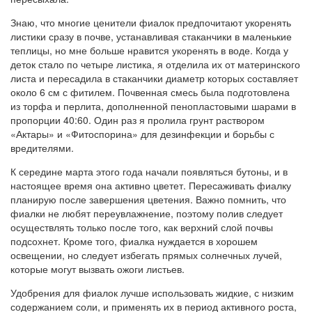
Знаю, что многие ценители фиалок предпочитают укоренять
листики сразу в почве, устанавливая стаканчики в маленькие
теплицы, но мне больше нравится укоренять в воде. Когда у
деток стало по четыре листика, я отделила их от материнского
листа и пересадила в стаканчики диаметр которых составляет
около 6 см с фитилем. Почвенная смесь была подготовлена
из торфа и перлита, дополненной пенопластовыми шарами в
пропорции 40:60. Один раз я пролила грунт раствором
«Актары» и «Фитоспорина» для дезинфекции и борьбы с
вредителями.
К середине марта этого года начали появляться бутоны, и в
настоящее время она активно цветет. Пересаживать фиалку
планирую после завершения цветения. Важно помнить, что
фиалки не любят переувлажнение, поэтому полив следует
осуществлять только после того, как верхний слой почвы
подсохнет. Кроме того, фиалка нуждается в хорошем
освещении, но следует избегать прямых солнечных лучей,
которые могут вызвать ожоги листьев.
Удобрения для фиалок лучше использовать жидкие, с низким
содержанием соли, и применять их в период активного роста,