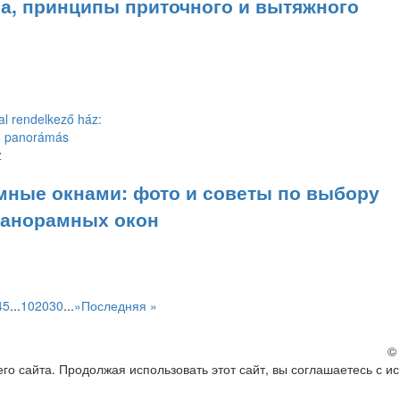
а, принципы приточного и вытяжного
мные окнами: фото и советы по выбору
панорамных окон
4
5
...
10
20
30
...
»
Последняя »
©
о сайта. Продолжая использовать этот сайт, вы соглашаетесь с и